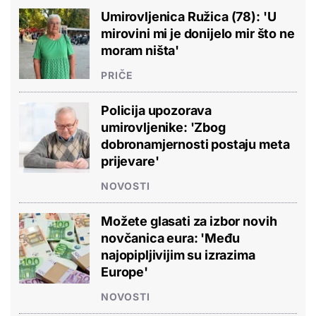
Umirovljenica Ružica (78): 'U
mirovini mi je donijelo mir što ne
moram ništa'
PRIČE
Policija upozorava
umirovljenike: 'Zbog
dobronamjernosti postaju meta
prijevare'
NOVOSTI
Možete glasati za izbor novih
novčanica eura: 'Među
najopipljivijim su izrazima
Europe'
NOVOSTI