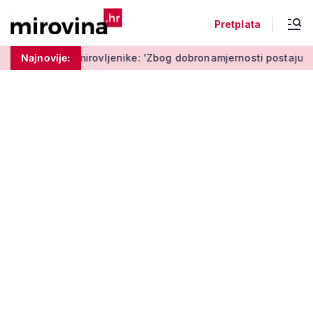
Pretplata
rovljenike: 'Zbog dobronamjernosti postaju meta prijevare'
Najnovije: