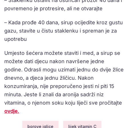
– Staklenku ostavit na osunčan prozor 40 dana i
povremeno je protresire, ali ne otvarajte
– Kada prođe 40 dana, sirup ocijedite kroz gustu
gazu, stavite u čistu staklenku i spreman je za
upotrebu
Umjesto šećera možete staviti i med, a sirup se
možete dati djecu nakon navršene jedne
godine. Odrasli mogu uzimati jednu do dvije žlice
dnevno, a djeca jednu žličicu. Nakon
konzumiranja, nije preporučeno jesti ni piti 15
minuta. Jeste li znali da aronija sadrži niz
vitamina, o njenom soku koju liječi sve pročitajte
ovdje.
borove iglice
lijek vitamin C