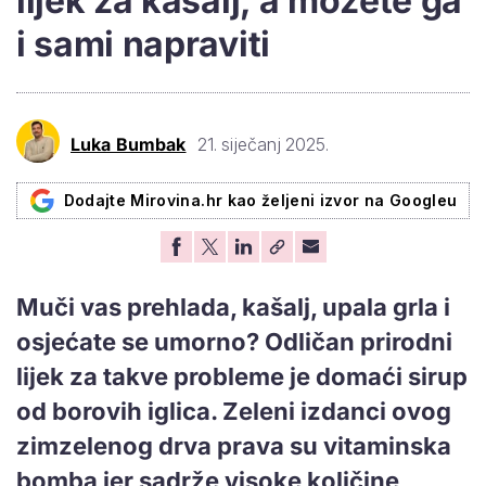
lijek za kašalj, a možete ga
i sami napraviti
Luka Bumbak
21. siječanj 2025.
Dodajte Mirovina.hr kao željeni izvor na Googleu
Muči vas prehlada, kašalj, upala grla i
osjećate se umorno? Odličan prirodni
lijek za takve probleme je domaći sirup
od borovih iglica. Zeleni izdanci ovog
zimzelenog drva prava su vitaminska
bomba jer sadrže visoke količine