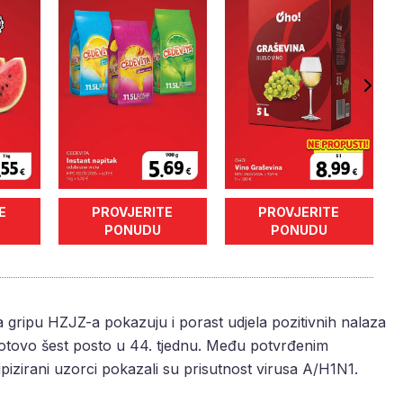
E
PROVJERITE
PROVJERITE
PONUDU
PONUDU
gripu HZJZ-a pokazuju i porast udjela pozitivnih nalaza
gotovo šest posto u 44. tjednu. Među potvrđenim
pizirani uzorci pokazali su prisutnost virusa A/H1N1.