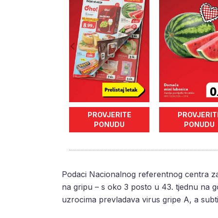
PROVJERITE
PROVJERIT
PONUDU
PONUDU
Podaci Nacionalnog referentnog centra za 
na gripu – s oko 3 posto u 43. tjednu na 
uzrocima prevladava virus gripe A, a subti