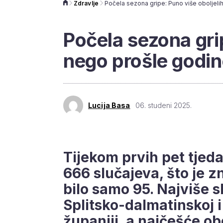
Zdravlje
Počela sezona grip
nego prošle godi
Lucija Basa
06. studeni 2025.
Tijekom prvih pet tjed
666 slučajeva, što je z
bilo samo 95. Najviše sl
Splitsko-dalmatinskoj
županiji, a najčešće ob