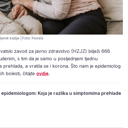
jenik kašlje | Foto: Pexels
atski zavod za javno zdravstvo (HZJZ) bilježi 666
studenim, s tim da je samo u posljednjem tjednu
a prehlada, a vratila se i korona. Što nam je epidemiolog
h bolesti, čitajte
ovdje
.
 epidemiologom: Koja je razlika u simptomima prehlade