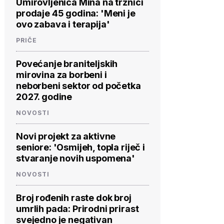
Umirovljenica Mina na tržnici
prodaje 45 godina: 'Meni je
ovo zabava i terapija'
PRIČE
Povećanje braniteljskih
mirovina za borbeni i
neborbeni sektor od početka
2027. godine
NOVOSTI
Novi projekt za aktivne
seniore: 'Osmijeh, topla riječ i
stvaranje novih uspomena'
NOVOSTI
Broj rođenih raste dok broj
umrlih pada: Prirodni prirast
svejedno je negativan