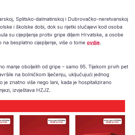
starskoj, Splitsko-dalmatinskoj i Dubrovačko-neretvanskoj
olske i školske dobi, dok su rijetki slučajevi kod osoba
nula su cijepljenja protiv gripe diljem Hrvatske, a osobe
o na besplatno cijepljenje, više o tome
ovdje
.
no manje oboljelih od gripe – samo 95. Tijekom prvih pet
ršile na bolničkom liječenju, uključujući jednog
To je znatno više nego lani, kada je hospitalizirano
 njezi, izvještava HZJZ.