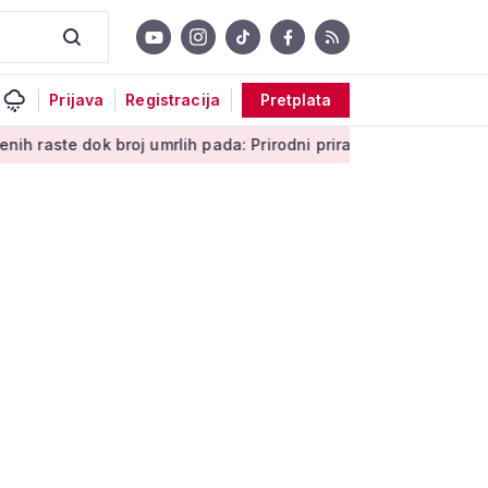
Prijava
Registracija
Pretplata
 broj umrlih pada: Prirodni prirast svejedno je negativan
Me