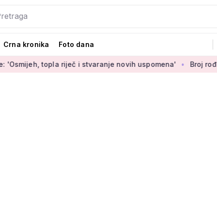
Crna kronika
Foto dana
opla riječ i stvaranje novih uspomena'
Broj rođenih raste dok