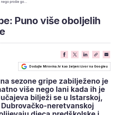
Počela sezona gripe: Puno više oboljelih nego prošle godine
e: Puno više oboljelih
ne
Dodajte Mirovina.hr kao željeni izvor na Googleu
ana sezone gripe zabilježeno je
natno više nego lani kada ih je
učajeva bilježi se u Istarskoj,
 i Dubrovačko-neretvanskoj
olijevaju djeca predškolske i