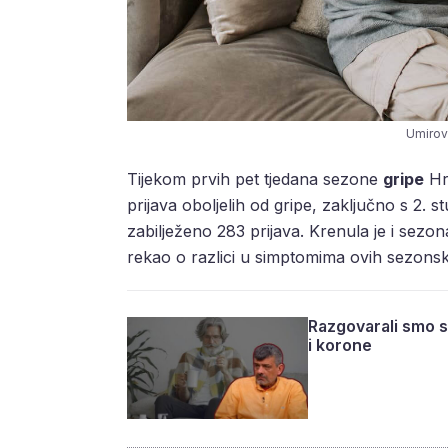
Umirovl
Tijekom prvih pet tjedana sezone
gripe
Hrv
prijava oboljelih od gripe, zaključno s 2. 
zabilježeno 283 prijava. Krenula je i sezon
rekao o razlici u simptomima ovih sezonski
Razgovarali smo s
i korone