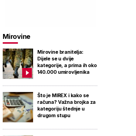
Mirovine
Mirovine branitelja:
Dijele se u dvije
kategorije, a prima ih oko
140.000 umirovljenika
Što je MIREX i kako se
računa? Važna brojka za
kategoriju štednje u
drugom stupu