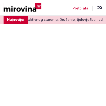
Pretplata
Radionice aktivnog starenja: Druženje, tjelovježba i zdrava pr
Najnovije: