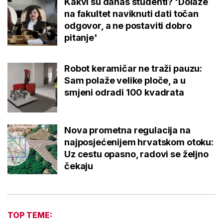
Kakvi su danas studenti? 'Dolaze
na fakultet naviknuti dati točan
odgovor, a ne postaviti dobro
pitanje'
Robot keramičar ne traži pauzu:
Sam polaže velike ploče, a u
smjeni odradi 100 kvadrata
Nova prometna regulacija na
najposjećenijem hrvatskom otoku:
Uz cestu opasno, radovi se željno
čekaju
TOP TEME: