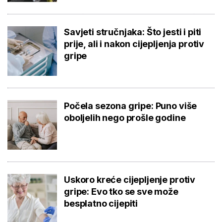
Savjeti stručnjaka: Što jesti i piti
prije, ali i nakon cijepljenja protiv
gripe
Počela sezona gripe: Puno više
oboljelih nego prošle godine
Uskoro kreće cijepljenje protiv
gripe: Evo tko se sve može
besplatno cijepiti