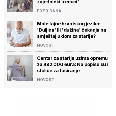
zajednički trenuci'
FOTO DANA
Male tajne hrvatskog jezika:
'Duljina' ili 'dužina' čekanja na
smještaj u dom za starije?
NOVOSTI
Centar za starije uzima opremu
za 492.000 eura: Na popisu su i
stolice za tuširanje
NOVOSTI