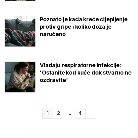
Poznato je kada kreće cijepljenje
protiv gripe i koliko doza je
naručeno
Vladaju respiratorne infekcije:
'Ostanite kod kuće dok stvarno ne
ozdravite'
...
1
2
4