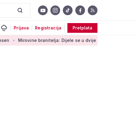
Prijava
Registracija
Pretplata
ovine branitelja: Dijele se u dvije kategorije, a prima ih oko 1