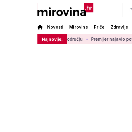
Novosti
Mirovine
Priče
Zdravlje
enje vlada na ovom području
Najnovije:
Premijer najavio povećanje mir