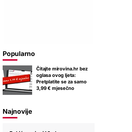
Popularno
Čitajte mirovina.hr bez
oglasa ovog ljeta:
Pretplatite se za samo
3,99 € mjesečno
Najnovije