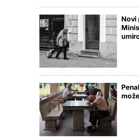
Novi 
Minis
umiro
Penal
možet