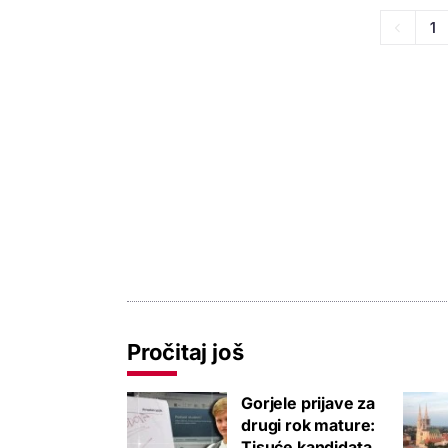
1
Pročitaj još
Gorjele prijave za
drugi rok mature:
Tisuće kandidata