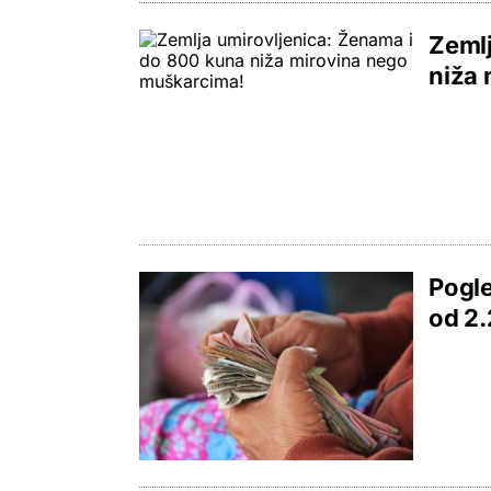
Zemlj
niža
Pogle
od 2