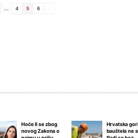
...
4
5
6
Hoće li se zbog
Hrvatska gori
novog Zakona o
bauštela ne s
najmu u priču
Radi se bez