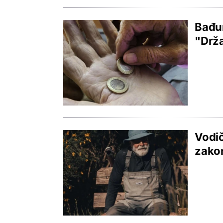
Bađun
"Drža
Vodič
zakon