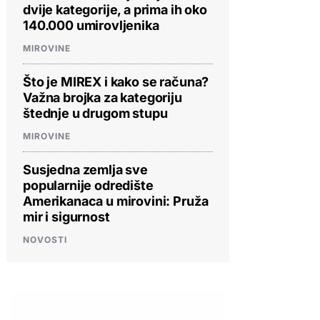
dvije kategorije, a prima ih oko
140.000 umirovljenika
MIROVINE
Što je MIREX i kako se računa?
Važna brojka za kategoriju
štednje u drugom stupu
MIROVINE
Susjedna zemlja sve
popularnije odredište
Amerikanaca u mirovini: Pruža
mir i sigurnost
NOVOSTI