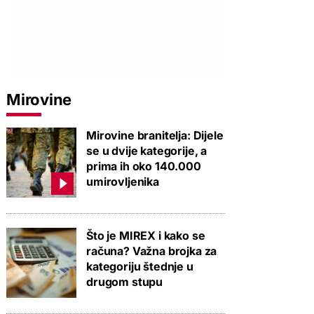
Mirovine
Mirovine branitelja: Dijele
se u dvije kategorije, a
prima ih oko 140.000
umirovljenika
Što je MIREX i kako se
računa? Važna brojka za
kategoriju štednje u
drugom stupu