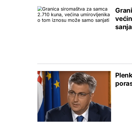
Grani
većin
sanja
Plenk
poras