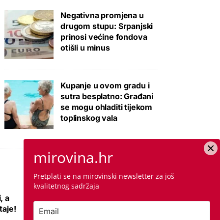
Negativna promjena u
drugom stupu: Srpanjski
prinosi većine fondova
otišli u minus
Kupanje u ovom gradu i
sutra besplatno: Građani
se mogu ohladiti tijekom
toplinskog vala
mirovina.hr
Pretplati se na mirovinski newsletter za još
kvalitetnog sadržaja
, a
Novo priuštivo
taje!
naselje i na ovoj
lokaciji u Zagrebu: