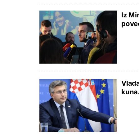
Iz Mi
poveć
Vlada
kuna.