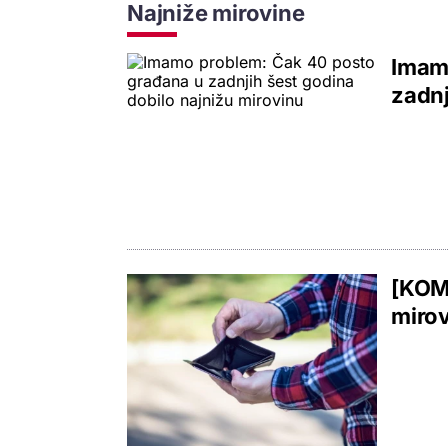
Najniže mirovine
Imam
zadnj
[KOME
mirov