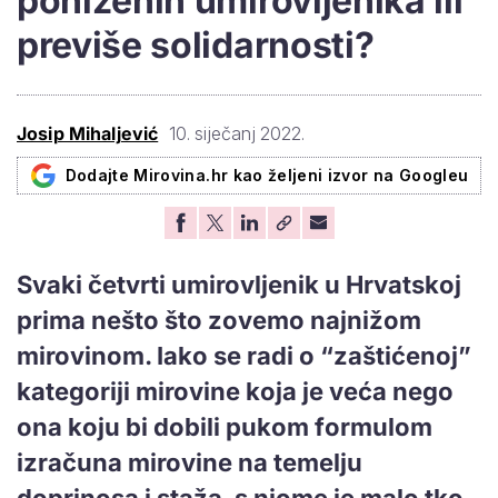
poniženih umirovljenika ili
previše solidarnosti?
Josip Mihaljević
10. siječanj 2022.
Dodajte Mirovina.hr kao željeni izvor na Googleu
Svaki četvrti umirovljenik u Hrvatskoj
prima nešto što zovemo najnižom
mirovinom. Iako se radi o “zaštićenoj”
kategoriji mirovine koja je veća nego
ona koju bi dobili pukom formulom
izračuna mirovine na temelju
doprinosa i staža, s njome je malo tko