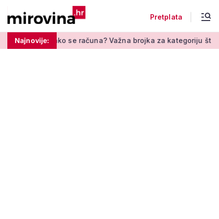
Pretplata
se računa? Važna brojka za kategoriju štednje u drugom stupu
Najnovije: