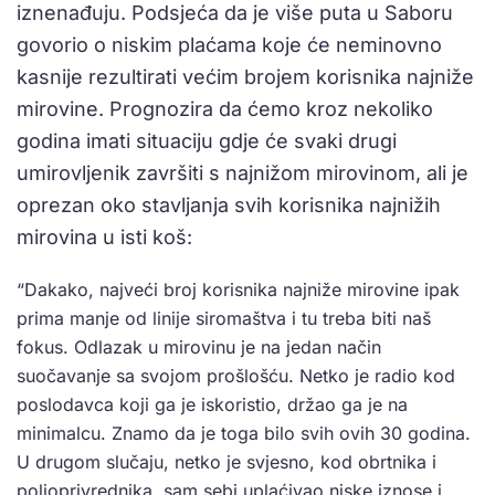
iznenađuju. Podsjeća da je više puta u Saboru
govorio o niskim plaćama koje će neminovno
kasnije rezultirati većim brojem korisnika najniže
mirovine. Prognozira da ćemo kroz nekoliko
godina imati situaciju gdje će svaki drugi
umirovljenik završiti s najnižom mirovinom, ali je
oprezan oko stavljanja svih korisnika najnižih
mirovina u isti koš:
“Dakako, najveći broj korisnika najniže mirovine ipak
prima manje od linije siromaštva i tu treba biti naš
fokus. Odlazak u mirovinu je na jedan način
suočavanje sa svojom prošlošću. Netko je radio kod
poslodavca koji ga je iskoristio, držao ga je na
minimalcu. Znamo da je toga bilo svih ovih 30 godina.
U drugom slučaju, netko je svjesno, kod obrtnika i
poljoprivrednika, sam sebi uplaćivao niske iznose i