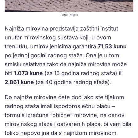
Foto: Pexels
Najniža mirovina predstavlja zaštitni institut
unutar mirovinskog sustava koji, u ovom
trenutku, umirovljenicima garantira
71,53 kunu
po jednoj godini radnog staža. Ona je u tom
smislu relativna tako da najniža mirovina može
biti
1.073 kune
(za 15 godina radnog staža) ili
2.861 kune
(za 40 godina radnog staža).
Do najniže mirovine ćete doći ako ste tijekom
radnog staža imali ispodprosječnu plaću –
formula izračuna “obične” mirovine, na osnovi
mirovinskog staža i ostvarenih plaća, bi vam bila
toliko nepovoljna da s najnižom mirovinom