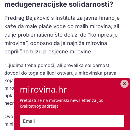
međugeneracijske solidarnosti?
Predrag Bejaković s Instituta za javne financije
kaže da male plaće vode do malih mirovina, ali
da je problematično što dolazi do “kompresije
mirovina”, odnosno da je najniža mirovina
poprilično blizu prosječne mirovine.
“Ljudima treba pomoći, ali prevelika solidarnost
dovodi do toga da ljudi ostvaruju mirovinska prava
koja nisu zaslužili. To vodi do narušavanja povjerenja u
mirovina.hr
mirovinski sustav. Ljudi se pitaju zašto raditi, zašto
uplaćivati doprinose kada će netko drugi dobiti
Pretplati se na mirovinski newsletter za još
neznatno manju mirovinu uz puno manje rada.
kvalitetnog sadržaja
Ovo je direktna motivacija da se ljudi prijave na
minimalac, a ostalo primaju na ruke. Jer ako naše