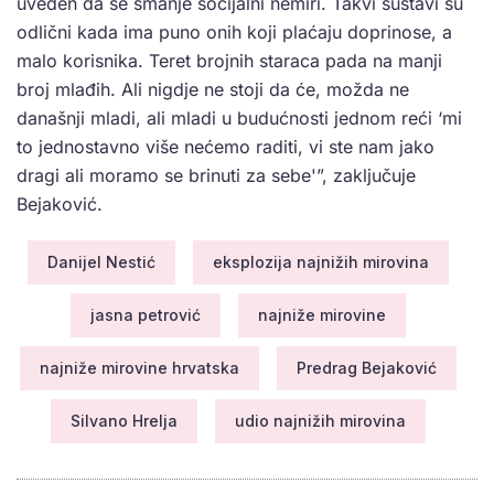
uveden da se smanje socijalni nemiri. Takvi sustavi su
odlični kada ima puno onih koji plaćaju doprinose, a
malo korisnika. Teret brojnih staraca pada na manji
broj mlađih. Ali nigdje ne stoji da će, možda ne
današnji mladi, ali mladi u budućnosti jednom reći ‘mi
to jednostavno više nećemo raditi, vi ste nam jako
dragi ali moramo se brinuti za sebe'”, zaključuje
Bejaković.
Danijel Nestić
eksplozija najnižih mirovina
jasna petrović
najniže mirovine
najniže mirovine hrvatska
Predrag Bejaković
Silvano Hrelja
udio najnižih mirovina