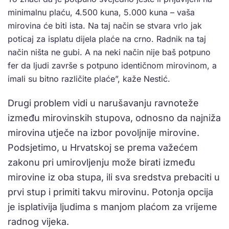
minimalnu plaću, 4.500 kuna, 5.000 kuna – vaša
mirovina će biti ista. Na taj način se stvara vrlo jak
poticaj za isplatu dijela plaće na crno. Radnik na taj
način ništa ne gubi. A na neki način nije baš potpuno
fer da ljudi završe s potpuno identičnom mirovinom, a
imali su bitno različite plaće”, kaže Nestić.
Drugi problem vidi u narušavanju ravnoteže
između mirovinskih stupova, odnosno da najniža
mirovina utječe na izbor povoljnije mirovine.
Podsjetimo, u Hrvatskoj se prema važećem
zakonu pri umirovljenju može birati između
mirovine iz oba stupa, ili sva sredstva prebaciti u
prvi stup i primiti takvu mirovinu. Potonja opcija
je isplativija ljudima s manjom plaćom za vrijeme
radnog vijeka.