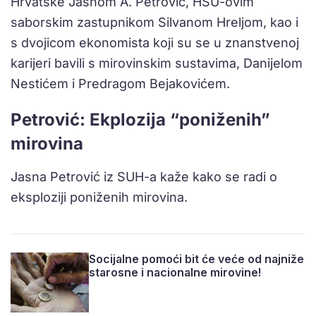
Hrvatske Jasnom A. Petrović, HSU-ovim
saborskim zastupnikom Silvanom Hreljom, kao i
s dvojicom ekonomista koji su se u znanstvenoj
karijeri bavili s mirovinskim sustavima, Danijelom
Nestićem i Predragom Bejakovićem.
Petrović: Ekplozija “poniženih”
mirovina
Jasna Petrović iz SUH-a kaže kako se radi o
eksploziji poniženih mirovina.
Socijalne pomoći bit će veće od najniže
starosne i nacionalne mirovine!