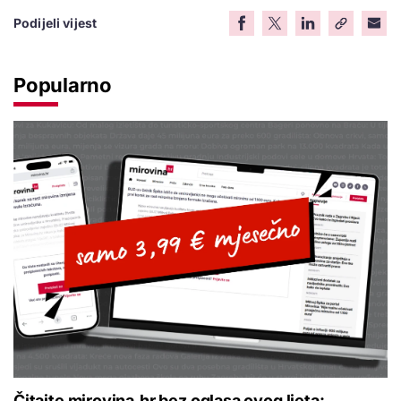
Podijeli vijest
Popularno
Čitajte mirovina.hr bez oglasa ovog ljeta: