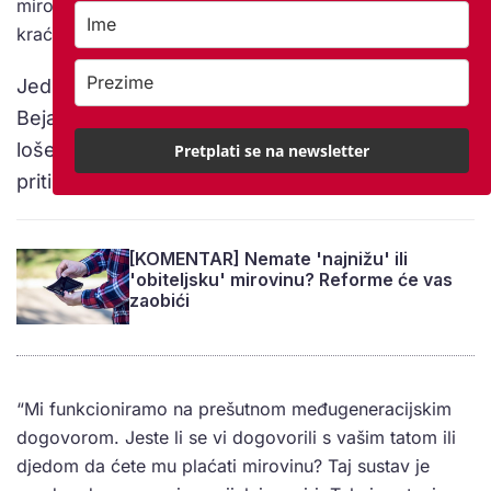
mirovine ne ovise o doprinosima, onda ćemo ili raditi
kraće ili raditi za minimalac”, tvrdi Bejaković.
Jednostavnih rješenja nema, nastavlja
Bejaković. Mirovinski sustavi će svakako zbog
loše demografske piramide doživjeti snažan
Pretplati se na newsletter
pritisak u budućnosti.
[KOMENTAR] Nemate 'najnižu' ili
'obiteljsku' mirovinu? Reforme će vas
zaobići
“Mi funkcioniramo na prešutnom međugeneracijskim
dogovorom. Jeste li se vi dogovorili s vašim tatom ili
djedom da ćete mu plaćati mirovinu? Taj sustav je