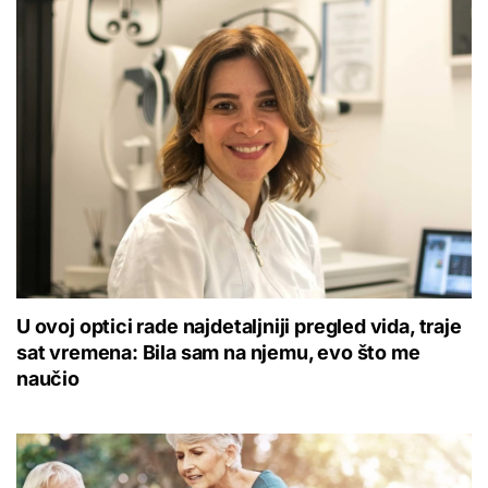
U ovoj optici rade najdetaljniji pregled vida, traje
sat vremena: Bila sam na njemu, evo što me
naučio