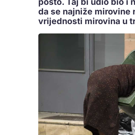
posto. Taj bi udio bio 
da se najniže mirovine 
vrijednosti mirovina u t