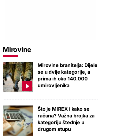
Mirovine
Mirovine branitelja: Dijele
se u dvije kategorije, a
prima ih oko 140.000
umirovljenika
Što je MIREX i kako se
računa? Važna brojka za
kategoriju štednje u
drugom stupu