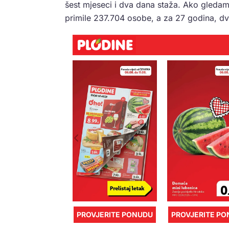
šest mjeseci i dva dana staža. Ako gleda
primile 237.704 osobe, a za 27 godina, dv
PROVJERITE PONUDU
PROVJERITE P