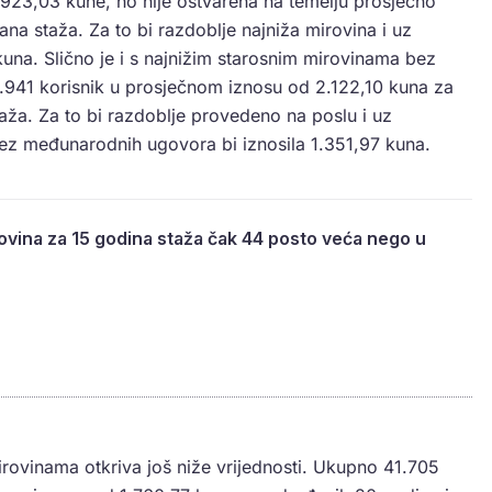
1.923,03 kune, no nije ostvarena na temelju prosječno
na staža. Za to bi razdoblje najniža mirovina i uz
kuna. Slično je i s najnižim starosnim mirovinama bez
.941 korisnik u prosječnom iznosu od 2.122,10 kuna za
aža. Za to bi razdoblje provedeno na poslu i uz
bez međunarodnih ugovora bi iznosila 1.351,97 kuna.
rovina za 15 godina staža čak 44 posto veća nego u
irovinama otkriva još niže vrijednosti. Ukupno 41.705