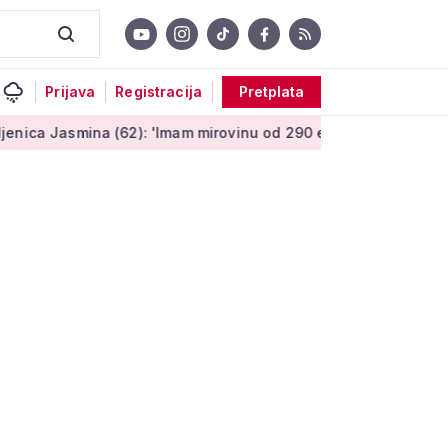
Prijava
Registracija
Pretplata
na (62): 'Imam mirovinu od 290 eura, a dobijem i socijalnu pom