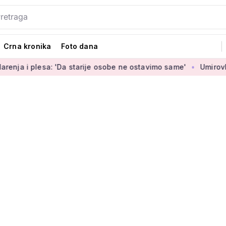
Crna kronika
Foto dana
sa: 'Da starije osobe ne ostavimo same'
Umirovljenica Jasmi