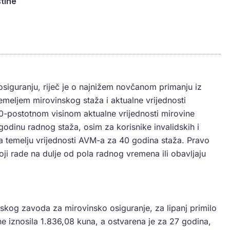
tine
osiguranju, riječ je o najnižem novčanom primanju iz
emeljem mirovinskog staža i aktualne vrijednosti
0-postotnom visinom aktualne vrijednosti mirovine
odinu radnog staža, osim za korisnike invalidskih i
na temelju vrijednosti AVM-a za 40 godina staža. Pravo
oji rade na dulje od pola radnog vremena ili obavljaju
kog zavoda za mirovinsko osiguranje, za lipanj primilo
e iznosila 1.836,08 kuna, a ostvarena je za 27 godina,