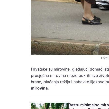
Foto:
Hrvatske su mirovine, gledajući domaći sta
prosječna mirovina može pokriti sve živo
hrane, plaćanja režija i nabavke lijekova p
mirovina
.
Rastu minimalne mirov