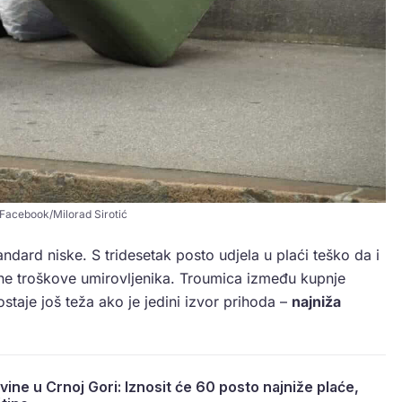
 Facebook/Milorad Sirotić
ndard niske. S tridesetak posto udjela u plaći teško da i
tne troškove umirovljenika. Troumica između kupnje
ostaje još teža ako je jedini izvor prihoda –
najniža
ine u Crnoj Gori: Iznosit će 60 posto najniže plaće,