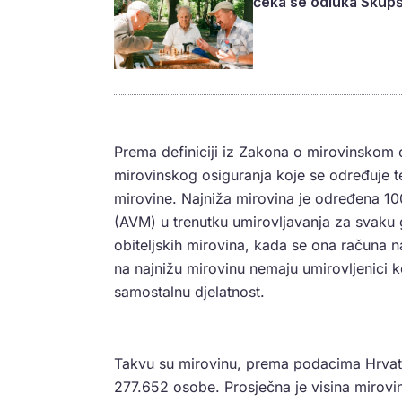
čeka se odluka Skupš
Prema definiciji iz Zakona o mirovinskom 
mirovinskog osiguranja koje se određuje t
mirovine. Najniža mirovina je određena 10
(AVM) u trenutku umirovljavanja za svaku g
obiteljskih mirovina, kada se ona računa 
na najnižu mirovinu nemaju umirovljenici k
samostalnu djelatnost.
Takvu su mirovinu, prema podacima Hrvats
277.652 osobe. Prosječna je visina mirovin