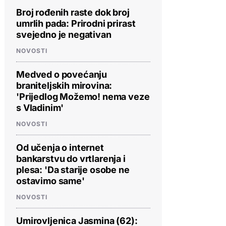
Broj rođenih raste dok broj
umrlih pada: Prirodni prirast
svejedno je negativan
NOVOSTI
Medved o povećanju
braniteljskih mirovina:
'Prijedlog Možemo! nema veze
s Vladinim'
NOVOSTI
Od učenja o internet
bankarstvu do vrtlarenja i
plesa: 'Da starije osobe ne
ostavimo same'
NOVOSTI
Umirovljenica Jasmina (62):