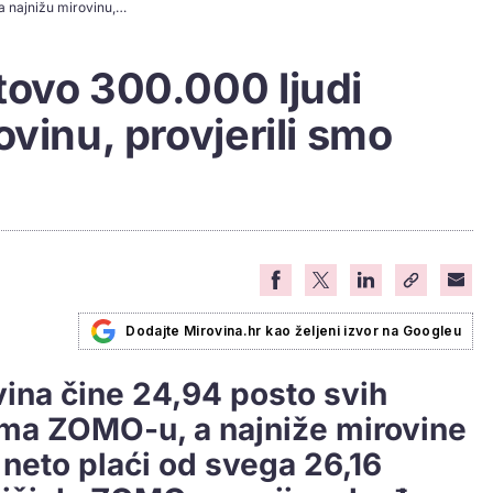
Za šaku kuna: Gotovo 300.000 ljudi prima najnižu mirovinu, provjerili smo koliko ona iznosi
tovo 300.000 ljudi
vinu, provjerili smo
Dodajte Mirovina.hr kao željeni izvor na Googleu
ovina čine 24,94 posto svih
ema ZOMO-u, a najniže mirovine
 neto plaći od svega 26,16