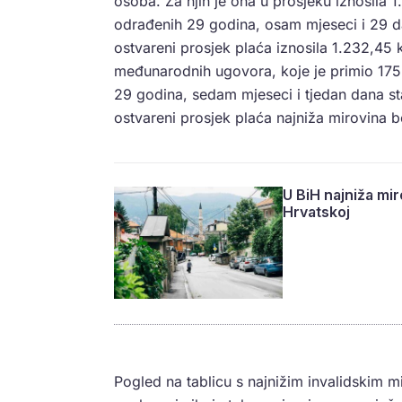
osoba. Za njih je ona u prosjeku iznosila 
odrađenih 29 godina, osam mjeseci i 29 da
ostvareni prosjek plaća iznosila 1.232,45 
međunarodnih ugovora, koje je primio 175
29 godina, sedam mjeseci i tjedan dana st
ostvareni prosjek plaća najniža mirovina 
U BiH najniža mi
Hrvatskoj
Pogled na tablicu s najnižim invalidskim m