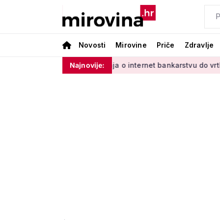
Novosti
Mirovine
Priče
Zdravlje
adinim'
Od učenja o internet bankarstvu do vrtlarenja i ple
Najnovije: