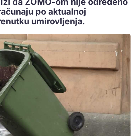
i niži da ZOMO-om nije određeno
računaju po aktualnoj
renutku umirovljenja.