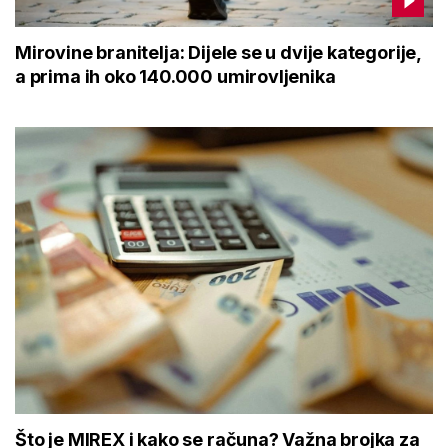
Mirovine branitelja: Dijele se u dvije kategorije,
a prima ih oko 140.000 umirovljenika
Što je MIREX i kako se računa? Važna brojka za