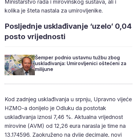
Ministarstvo rada i mirovinskog sustava, ali i
kolika je šteta nastala za umirovljenike.
Posljednje usklađivanje ‘uzelo’ 0,04
posto vrijednosti
Šemper podnio ustavnu tužbu zbog
usklađivanja: Umirovljenici oštećeni za
milijune
Kod zadnjeg usklađivanja u srpnju, Upravno vijeće
HZMO-a donijelo je Odluku da postotak
usklađivanja iznosi 7,46 %. Aktualna vrijednost
mirovine (AVM) od 12,26 eura narasla je time na
13,174596. Zaokruženo na dvije decimale, novi