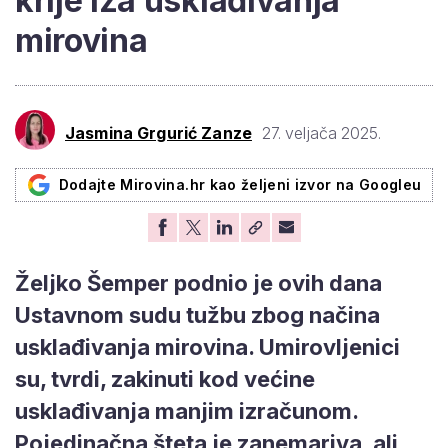
krije iza usklađivanja
mirovina
Jasmina Grgurić Zanze
27. veljača 2025.
Dodajte Mirovina.hr kao željeni izvor na Googleu
Željko Šemper podnio je ovih dana
Ustavnom sudu tužbu zbog načina
usklađivanja mirovina. Umirovljenici
su, tvrdi, zakinuti kod većine
usklađivanja manjim izračunom.
Pojedinačna šteta je zanemariva, ali