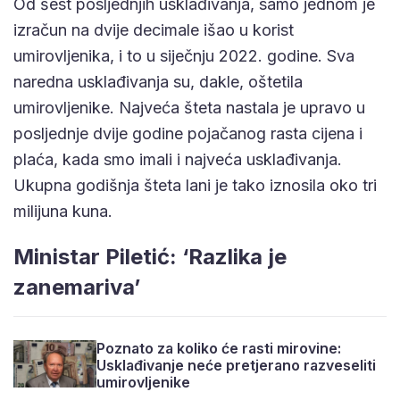
Od šest posljednjih usklađivanja, samo jednom je
izračun na dvije decimale išao u korist
umirovljenika, i to u siječnju 2022. godine. Sva
naredna usklađivanja su, dakle, oštetila
umirovljenike. Najveća šteta nastala je upravo u
posljednje dvije godine pojačanog rasta cijena i
plaća, kada smo imali i najveća usklađivanja.
Ukupna godišnja šteta lani je tako iznosila oko tri
milijuna kuna.
Ministar Piletić: ‘Razlika je
zanemariva’
Poznato za koliko će rasti mirovine:
Usklađivanje neće pretjerano razveseliti
umirovljenike