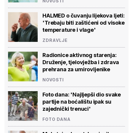
NOVOSTI
HALMED o čuvanju lijekova ljeti:
'Trebaju biti zaštićeni od visoke
temperature i vlage'
ZDRAVLJE
Radionice aktivnog starenja:
Druženje, tjelovježba i zdrava
prehrana za umirovljenike
NOVOSTI
Foto dana: 'Najljepši dio svake
partije na boćalištu ipak su
zajednički trenuci'
FOTO DANA