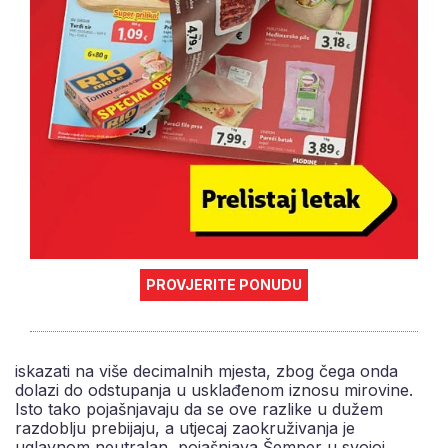
PROVJERITE PONUDU
iskazati na više decimalnih mjesta, zbog čega onda
dolazi do odstupanja u usklađenom iznosu mirovine.
Isto tako pojašnjavaju da se ove razlike u dužem
razdoblju prebijaju, a utjecaj zaokruživanja je
uglavnom neutralan, pojašnjava Šemper u svojoj