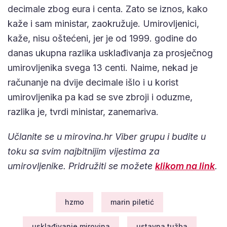
decimale zbog eura i centa. Zato se iznos, kako
kaže i sam ministar, zaokružuje. Umirovljenici,
kaže, nisu oštećeni, jer je od 1999. godine do
danas ukupna razlika usklađivanja za prosječnog
umirovljenika svega 13 centi. Naime, nekad je
računanje na dvije decimale išlo i u korist
umirovljenika pa kad se sve zbroji i oduzme,
razlika je, tvrdi ministar, zanemariva.
Učlanite se u mirovina.hr Viber grupu i budite u
toku sa svim najbitnijim vijestima za
umirovljenike. Pridružiti se možete
klikom na link
.
hzmo
marin piletić
usklađivanje mirovina
ustavna tužba