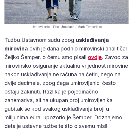
Umirovljenici | Foto: Unsplash / Mark Timberlake
Tužbu Ustavnom sudu zbog
usklađivanja
mirovina
ovih je dana podnio mirovinski analitičar
Željko Šemper, o čemu smo pisali
ovdje
. Zavod za
mirovinsko osiguranje aktualnu vrijednost mirovine
nakon usklađivanja ne računa na četiri, nego na
dvije decimale, zbog čega umirovljenici često
ostaju zakinuti. Razlika je pojedinačno
zanemariva, ali na ukupan broj umirovljenika
gubitak se kod svakog usklađivanja broji u
milijunima eura, upozorio je Šemper. Doznajemo
detalje ustavne tužbe te što o svemu misli