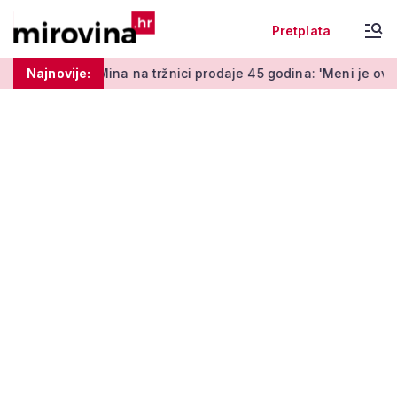
Pretplata
na tržnici prodaje 45 godina: 'Meni je ovo zabava i terapija'
Najnovije: