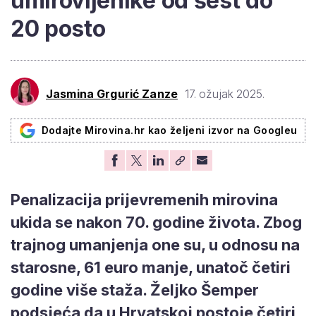
umirovljenike od šest do
20 posto
Jasmina Grgurić Zanze
17. ožujak 2025.
Dodajte Mirovina.hr kao željeni izvor na Googleu
Penalizacija prijevremenih mirovina
ukida se nakon 70. godine života. Zbog
trajnog umanjenja one su, u odnosu na
starosne, 61 euro manje, unatoč četiri
godine više staža. Željko Šemper
podsjeća da u Hrvatskoj postoje četiri