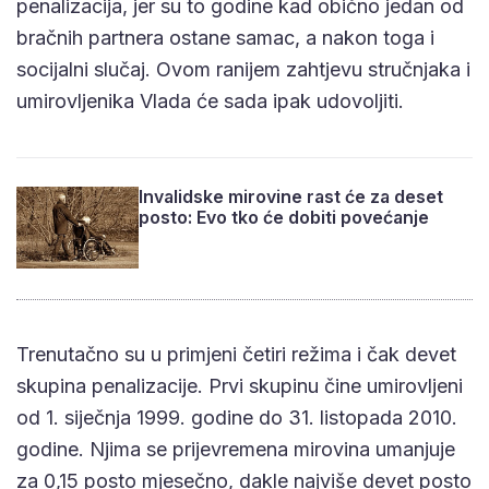
penalizacija, jer su to godine kad obično jedan od
bračnih partnera ostane samac, a nakon toga i
socijalni slučaj. Ovom ranijem zahtjevu stručnjaka i
umirovljenika Vlada će sada ipak udovoljiti.
Invalidske mirovine rast će za deset
posto: Evo tko će dobiti povećanje
Trenutačno su u primjeni četiri režima i čak devet
skupina penalizacije. Prvi skupinu čine umirovljeni
od 1. siječnja 1999. godine do 31. listopada 2010.
godine. Njima se prijevremena mirovina umanjuje
za 0,15 posto mjesečno, dakle najviše devet posto