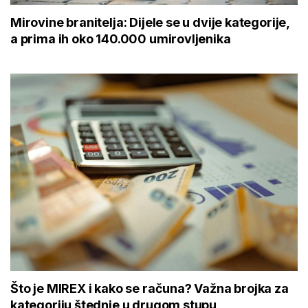
Mirovine branitelja: Dijele se u dvije kategorije,
a prima ih oko 140.000 umirovljenika
Što je MIREX i kako se računa? Važna brojka za
kategoriju štednje u drugom stupu