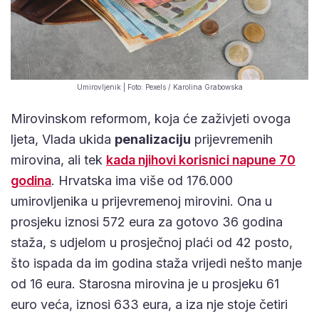
Umirovljenik | Foto: Pexels / Karolina Grabowska
Mirovinskom reformom, koja će zaživjeti ovoga
ljeta, Vlada ukida
penalizaciju
prijevremenih
mirovina, ali tek
kada njihovi korisnici napune 70
godina
. Hrvatska ima više od 176.000
umirovljenika u prijevremenoj mirovini. Ona u
prosjeku iznosi 572 eura za gotovo 36 godina
staža, s udjelom u prosječnoj plaći od 42 posto,
što ispada da im godina staža vrijedi nešto manje
od 16 eura. Starosna mirovina je u prosjeku 61
euro veća, iznosi 633 eura, a iza nje stoje četiri