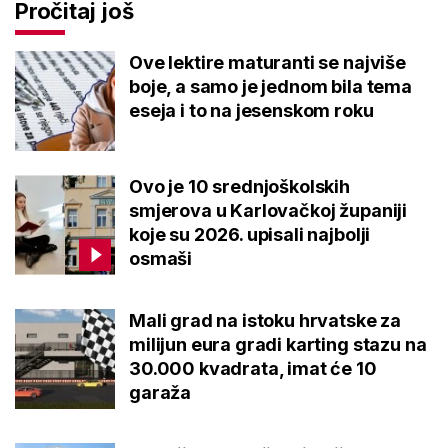
Pročitaj još
Ove lektire maturanti se najviše
boje, a samo je jednom bila tema
eseja i to na jesenskom roku
Ovo je 10 srednjoškolskih
smjerova u Karlovačkoj županiji
koje su 2026. upisali najbolji
osmaši
Mali grad na istoku hrvatske za
milijun eura gradi karting stazu na
30.000 kvadrata, imat će 10
garaža