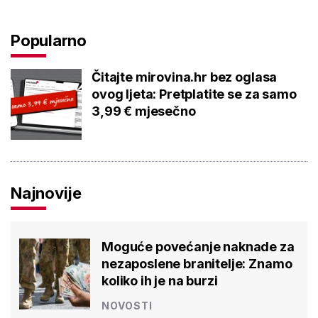
Popularno
Čitajte mirovina.hr bez oglasa
ovog ljeta: Pretplatite se za samo
3,99 € mjesečno
Najnovije
Moguće povećanje naknade za
nezaposlene branitelje: Znamo
koliko ih je na burzi
NOVOSTI