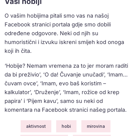
Vaši hobiji
O vašim hobijima pitali smo vas na našoj
Facebook stranici portala gdje smo dobili
određene odgovore. Neki od njih su
humoristični i izvuku iskreni smijeh kod onoga
koji ih čita.
‘Hobije? Nemam vremena za to jer moram raditi
da bi preživio’, ‘O da! Čuvanje unučadi’, ‘Imam…
čuvam ovce’, ‘Imam, evo baš koristim –
kalkulator’, ‘Druženje’, ‘Imam, rožice od krep
papira’ i ‘Pijem kavu’, samo su neki od
komentara na Facebook stranici našeg portala.
aktivnost
hobi
mirovina