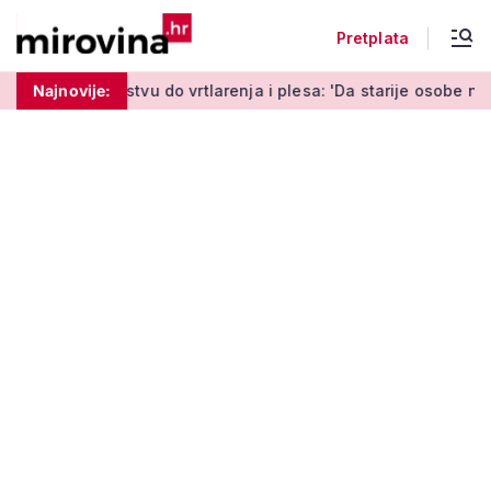
Pretplata
tvu do vrtlarenja i plesa: 'Da starije osobe ne ostavimo same'
Najnovije: