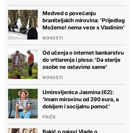
Medved o povećanju
braniteljskih mirovina: 'Prijedlog
Možemo! nema veze s Vladinim'
NOVOSTI
Od učenja o internet bankarstvu
do vrtlarenja i plesa: 'Da starije
osobe ne ostavimo same'
NOVOSTI
Umirovljenica Jasmina (62):
'Imam mirovinu od 290 eura, a
dobijem i socijalnu pomoć'
PRIČE
Bakić o najavi Vlade o