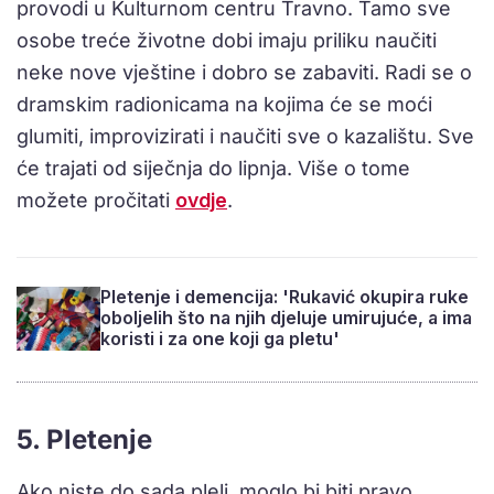
provodi u Kulturnom centru Travno. Tamo sve
osobe treće životne dobi imaju priliku naučiti
neke nove vještine i dobro se zabaviti. Radi se o
dramskim radionicama na kojima će se moći
glumiti, improvizirati i naučiti sve o kazalištu. Sve
će trajati od siječnja do lipnja. Više o tome
možete pročitati
ovdje
.
Pletenje i demencija: 'Rukavić okupira ruke
oboljelih što na njih djeluje umirujuće, a ima
koristi i za one koji ga pletu'
5. Pletenje
Ako niste do sada pleli, moglo bi biti pravo