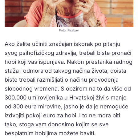
Foto: Pixabay
Ako želite učiniti značajan iskorak po pitanju
svog psihofizičkog zdravlja, trebali biste pronaći
hobi koji vas ispunjava. Nakon prestanka radnog
staža i odmora od takvog načina života, doista
biste trebali razmišljati o načinu provođenja
slobodnog vremena. S obzirom na to da više od
300.000 umirovljenika u Hrvatskoj živi s manje
od 300 eura mirovine, jasno je da je nemoguće
izdvojiti pokoji euro za hobi. I to ne mora biti
tako, stoga vam donosimo kojim se sve
besplatnim hobijima možete baviti.