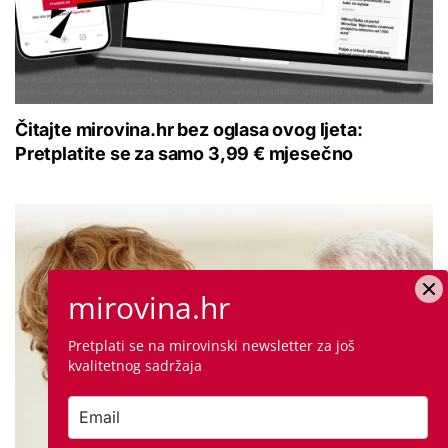
Čitajte mirovina.hr bez oglasa ovog ljeta:
Pretplatite se za samo 3,99 € mjesečno
mirovina.hr
Pretplati se na mirovinski newsletter za još
kvalitetnog sadržaja