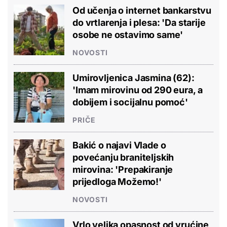
Od učenja o internet bankarstvu
do vrtlarenja i plesa: 'Da starije
osobe ne ostavimo same'
NOVOSTI
Umirovljenica Jasmina (62):
'Imam mirovinu od 290 eura, a
dobijem i socijalnu pomoć'
PRIČE
Bakić o najavi Vlade o
povećanju braniteljskih
mirovina: 'Prepakiranje
prijedloga Možemo!'
NOVOSTI
Vrlo velika opasnost od vrućine