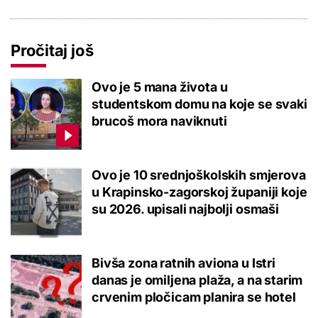
Pročitaj još
Ovo je 5 mana života u
studentskom domu na koje se svaki
brucoš mora naviknuti
Ovo je 10 srednjoškolskih smjerova
u Krapinsko-zagorskoj županiji koje
su 2026. upisali najbolji osmaši
Bivša zona ratnih aviona u Istri
danas je omiljena plaža, a na starim
crvenim pločicam planira se hotel