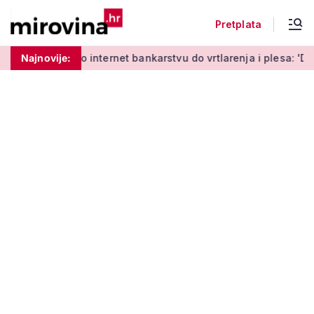
Pretplata
Od učenja o internet bankarstvu do vrtlarenja i plesa: 'Da sta
Najnovije: