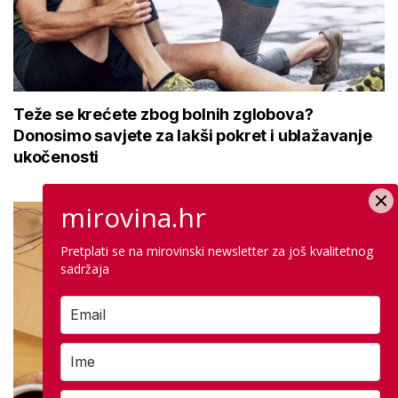
Teže se krećete zbog bolnih zglobova?
Donosimo savjete za lakši pokret i ublažavanje
ukočenosti
mirovina.hr
Pretplati se na mirovinski newsletter za još kvalitetnog
sadržaja