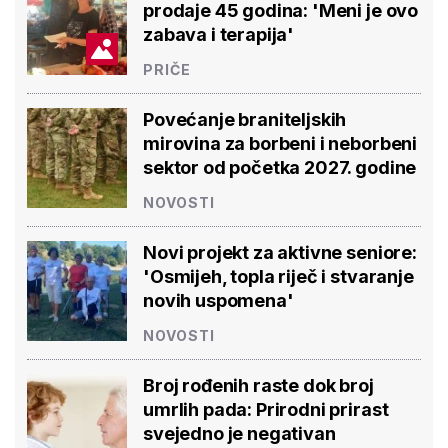
prodaje 45 godina: 'Meni je ovo
zabava i terapija'
PRIČE
Povećanje braniteljskih
mirovina za borbeni i neborbeni
sektor od početka 2027. godine
NOVOSTI
Novi projekt za aktivne seniore:
'Osmijeh, topla riječ i stvaranje
novih uspomena'
NOVOSTI
Broj rođenih raste dok broj
umrlih pada: Prirodni prirast
svejedno je negativan