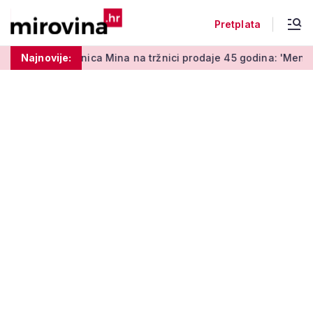
Pretplata
nica Mina na tržnici prodaje 45 godina: 'Meni je ovo zabava i t
Najnovije: