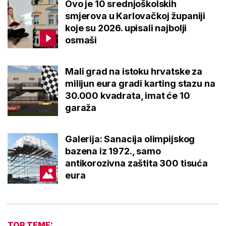
Ovo je 10 srednjoškolskih
smjerova u Karlovačkoj županiji
koje su 2026. upisali najbolji
osmaši
Mali grad na istoku hrvatske za
milijun eura gradi karting stazu na
30.000 kvadrata, imat će 10
garaža
Galerija: Sanacija olimpijskog
bazena iz 1972., samo
antikorozivna zaštita 300 tisuća
eura
TOP TEME: