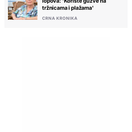
lopova: 'Koriste gužve na
tržnicama i plažama'
CRNA KRONIKA