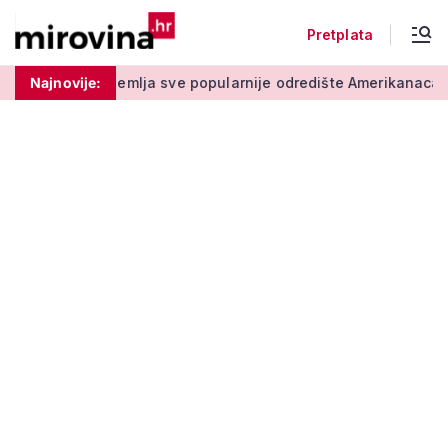
Pretplata
mlja sve popularnije odredište Amerikanaca u mirovini: Pruža m
Najnovije: