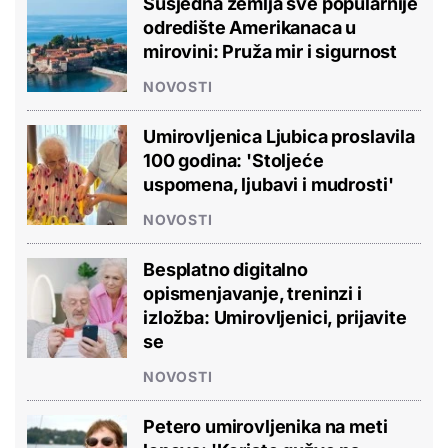
Susjedna zemlja sve popularnije
odredište Amerikanaca u
mirovini: Pruža mir i sigurnost
NOVOSTI
Umirovljenica Ljubica proslavila
100 godina: 'Stoljeće
uspomena, ljubavi i mudrosti'
NOVOSTI
Besplatno digitalno
opismenjavanje, treninzi i
izložba: Umirovljenici, prijavite
se
NOVOSTI
Petero umirovljenika na meti