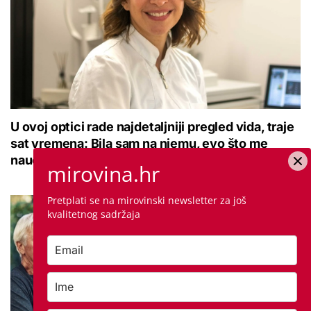
U ovoj optici rade najdetaljniji pregled vida, traje
sat vremena: Bila sam na njemu, evo što me
naučio
mirovina.hr
Pretplati se na mirovinski newsletter za još
kvalitetnog sadržaja