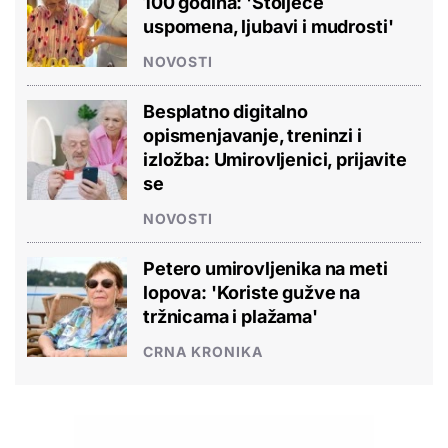
100 godina: 'Stoljeće
uspomena, ljubavi i mudrosti'
NOVOSTI
Besplatno digitalno
opismenjavanje, treninzi i
izložba: Umirovljenici, prijavite
se
NOVOSTI
Petero umirovljenika na meti
lopova: 'Koriste gužve na
tržnicama i plažama'
CRNA KRONIKA