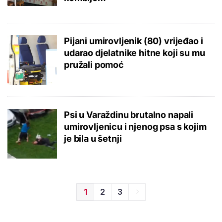
Pijani umirovljenik (80) vrijeđao i
udarao djelatnike hitne koji su mu
pružali pomoć
Psi u Varaždinu brutalno napali
umirovljenicu i njenog psa s kojim
je bila u šetnji
1
2
3