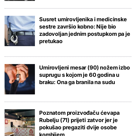
Susret umirovljenika i medicinske
sestre završio kobno: Nije bio
zadovoljan jednim postupkom pa je
pretukao
Umirovljeni mesar (90) nožem izbo
suprugu s kojom je 60 godina u
braku: Ona ga branila na sudu
Poznatom proizvođaču ćevapa
Rubelju (71) prijeti zatvor jer je
pokušao pregaziti dvije osobe
kombijem