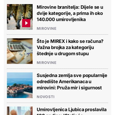
Mirovine branitelja: Dijele se u
dvije kategorije, a prima ih oko
140.000 umirovljenika
MIROVINE
Što je MIREX i kako se računa?
Važna brojka za kategoriju
štednje u drugom stupu
MIROVINE
Susjedna zemlja sve popularnije
odredište Amerikanaca u
mirovini: Pruža mir i sigurnost
NOVOSTI
Umirovljenica Ljubica proslavila