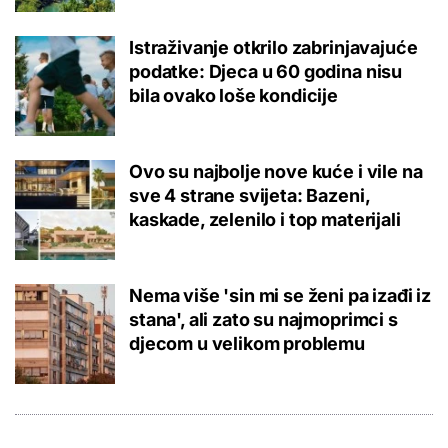
Istraživanje otkrilo zabrinjavajuće
podatke: Djeca u 60 godina nisu
bila ovako loše kondicije
Ovo su najbolje nove kuće i vile na
sve 4 strane svijeta: Bazeni,
kaskade, zelenilo i top materijali
Nema više 'sin mi se ženi pa izađi iz
stana', ali zato su najmoprimci s
djecom u velikom problemu