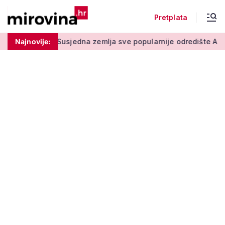
Pretplata
 stupu
Najnovije:
Susjedna zemlja sve popularnije odredište Amerikanac