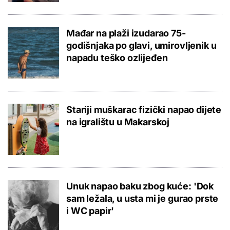
Mađar na plaži izudarao 75-
godišnjaka po glavi, umirovljenik u
napadu teško ozlijeđen
Stariji muškarac fizički napao dijete
na igralištu u Makarskoj
Unuk napao baku zbog kuće: 'Dok
sam ležala, u usta mi je gurao prste
i WC papir'