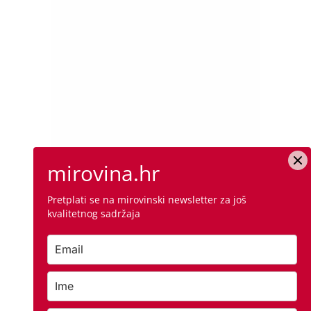
mirovina.hr
Pretplati se na mirovinski newsletter za još
kvalitetnog sadržaja