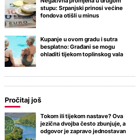
Negativna promjena u drugom
stupu: Srpanjski prinosi većine
fondova otišli u minus
Kupanje u ovom gradu i sutra
besplatno: Građani se mogu
ohladiti tijekom toplinskog vala
Pročitaj još
Tokom ili tijekom nastave? Ova
jezična dvojba često zbunjuje, a
odgovor je zapravo jednostavan