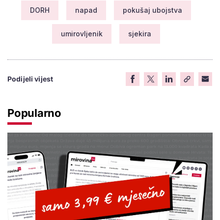
DORH
napad
pokušaj ubojstva
umirovljenik
sjekira
Podijeli vijest
Popularno