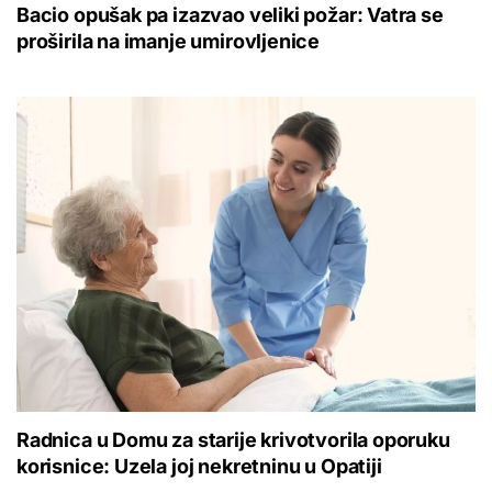
Bacio opušak pa izazvao veliki požar: Vatra se
proširila na imanje umirovljenice
Radnica u Domu za starije krivotvorila oporuku
korisnice: Uzela joj nekretninu u Opatiji