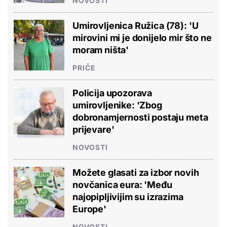
NOVOSTI
Umirovljenica Ružica (78): 'U
mirovini mi je donijelo mir što ne
moram ništa'
PRIČE
Policija upozorava
umirovljenike: 'Zbog
dobronamjernosti postaju meta
prijevare'
NOVOSTI
Možete glasati za izbor novih
novčanica eura: 'Među
najopipljivijim su izrazima
Europe'
NOVOSTI