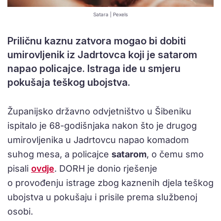
Satara | Pexels
Priličnu kaznu zatvora mogao bi dobiti
umirovljenik iz Jadrtovca koji je satarom
napao policajce. Istraga ide u smjeru
pokušaja teškog ubojstva.
Županijsko državno odvjetništvo u Šibeniku
ispitalo je 68-godišnjaka nakon što je drugog
umirovljenika u Jadrtovcu napao komadom
suhog mesa, a policajce
satarom
, o čemu smo
pisali
ovdje
. DORH je donio rješenje
o provođenju istrage zbog kaznenih djela teškog
ubojstva u pokušaju i prisile prema službenoj
osobi.