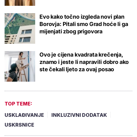
Evo kako točno izgleda novi plan
Borovja: Pitali smo Grad hoće li ga
mijenjati zbog prigovora
Ovo je cijena kvadrata krečenja,
znamo i jeste li napravili dobro ako
ste čekali ljeto za ovaj posao
TOP TEME:
USKLAĐIVANJE
INKLUZIVNI DODATAK
USKRSNICE