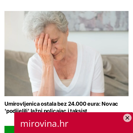
Umirovljenica ostala bez 24.000 eura: Novac
'podijelili' lažni policajac i taksist
mirovina.hr