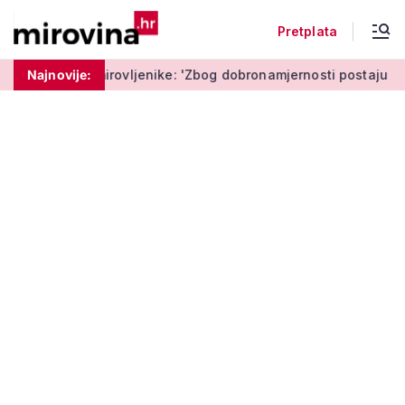
Pretplata
ovljenike: 'Zbog dobronamjernosti postaju meta prijevare'
Najnovije: