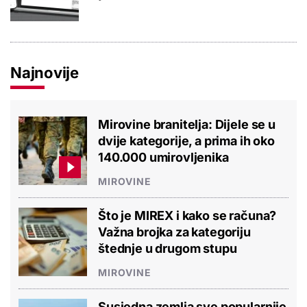
Najnovije
Mirovine branitelja: Dijele se u
dvije kategorije, a prima ih oko
140.000 umirovljenika
MIROVINE
Što je MIREX i kako se računa?
Važna brojka za kategoriju
štednje u drugom stupu
MIROVINE
Susjedna zemlja sve popularnije