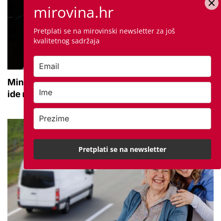
mirovina.hr
Pretplati se na mirovinski newsletter za još
kvalitetnog sadržaja
Ministarstvo kulture podijelilo 431.000 eura: Dio
ide na programe za osobe s invaliditetom
Pretplati se na newsletter