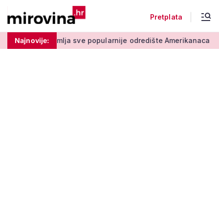
Pretplata
ja sve popularnije odredište Amerikanaca u mirovini: Pruža mir
Najnovije: