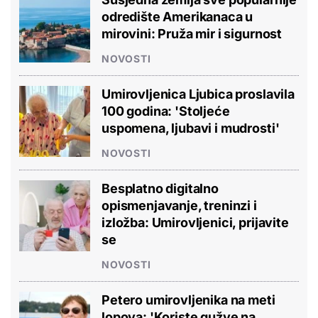
odredište Amerikanaca u
mirovini: Pruža mir i sigurnost
NOVOSTI
Umirovljenica Ljubica proslavila
100 godina: 'Stoljeće
uspomena, ljubavi i mudrosti'
NOVOSTI
Besplatno digitalno
opismenjavanje, treninzi i
izložba: Umirovljenici, prijavite
se
NOVOSTI
Petero umirovljenika na meti
lopova: 'Koriste gužve na