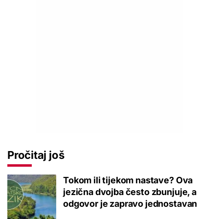
Pročitaj još
Tokom ili tijekom nastave? Ova
jezična dvojba često zbunjuje, a
odgovor je zapravo jednostavan