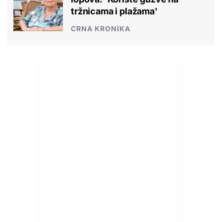
tržnicama i plažama'
CRNA KRONIKA