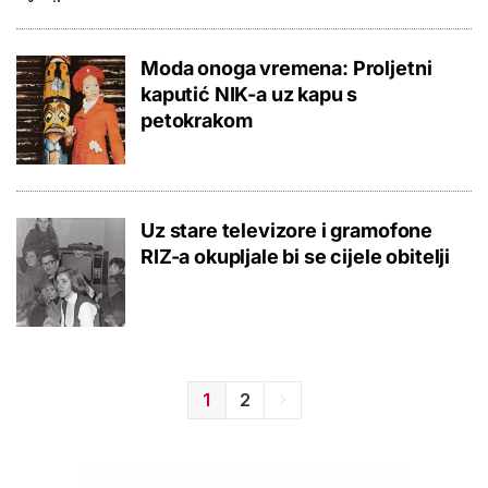
Moda onoga vremena: Proljetni
kaputić NIK-a uz kapu s
petokrakom
Uz stare televizore i gramofone
RIZ-a okupljale bi se cijele obitelji
1
2