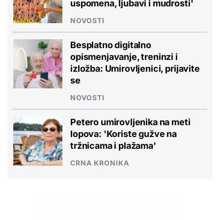
uspomena, ljubavi i mudrosti'
NOVOSTI
Besplatno digitalno
opismenjavanje, treninzi i
izložba: Umirovljenici, prijavite
se
NOVOSTI
Petero umirovljenika na meti
lopova: 'Koriste gužve na
tržnicama i plažama'
CRNA KRONIKA