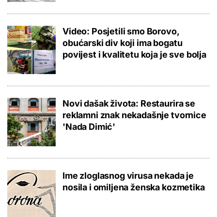
Video: Posjetili smo Borovo,
obućarski div koji ima bogatu
povijest i kvalitetu koja je sve bolja
Novi dašak života: Restaurira se
reklamni znak nekadašnje tvornice
'Nada Dimić'
Ime zloglasnog virusa nekada je
nosila i omiljena ženska kozmetika