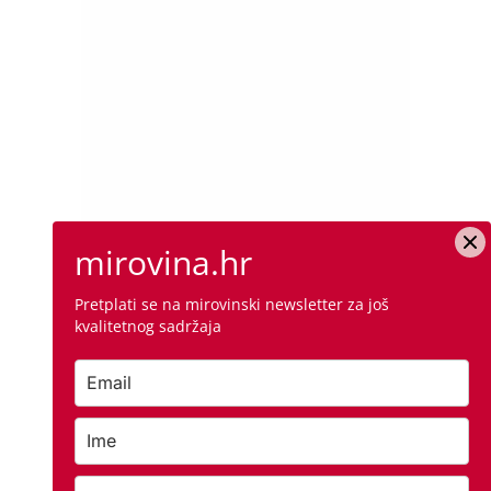
mirovina.hr
Pretplati se na mirovinski newsletter za još
kvalitetnog sadržaja