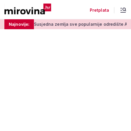
Pretplata
 stupu
Najnovije:
Susjedna zemlja sve popularnije odredište Amerikanac