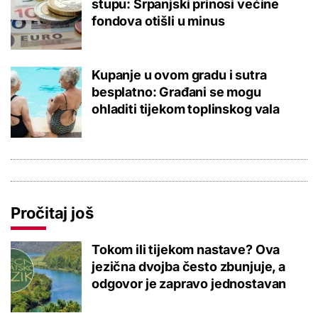
stupu: Srpanjski prinosi većine
fondova otišli u minus
Kupanje u ovom gradu i sutra
besplatno: Građani se mogu
ohladiti tijekom toplinskog vala
Pročitaj još
Tokom ili tijekom nastave? Ova
jezična dvojba često zbunjuje, a
odgovor je zapravo jednostavan