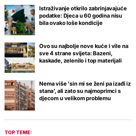
Istraživanje otkrilo zabrinjavajuće
podatke: Djeca u 60 godina nisu
bila ovako loše kondicije
Ovo su najbolje nove kuće i vile na
sve 4 strane svijeta: Bazeni,
kaskade, zelenilo i top materijali
Nema više 'sin mi se ženi pa izađi iz
stana', ali zato su najmoprimci s
djecom u velikom problemu
TOP TEME: