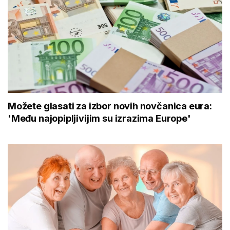
Možete glasati za izbor novih novčanica eura:
'Među najopipljivijim su izrazima Europe'