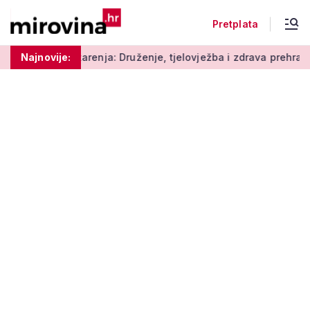
Pretplata
enja: Druženje, tjelovježba i zdrava prehrana za umirovljenike
Najnovije: