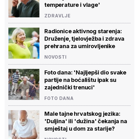
temperature i vlage'
ZDRAVLJE
Radionice aktivnog starenja:
Druženje, tjelovježba i zdrava
prehrana za umirovljenike
NOVOSTI
Foto dana: 'Najljepši dio svake
partije na boćalištu ipak su
zajednički trenuci'
FOTO DANA
Male tajne hrvatskog jezika:
'Duljina' ili 'dužina' čekanja na
smještaj u dom za starije?