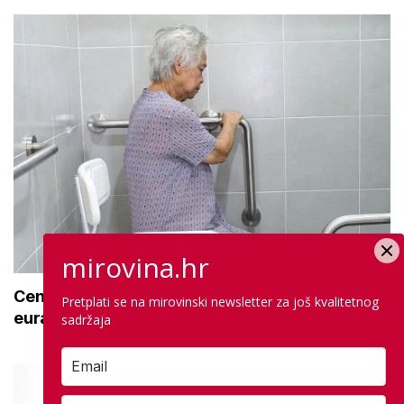
mirovina.hr
Centar za starije uzima opremu za 492.000
Pretplati se na mirovinski newsletter za još kvalitetnog
eura: Na popisu su i stolice za tuširanje
sadržaja