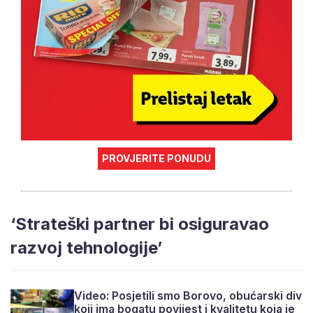
PROVJERITE PONUDU
‘Strateški partner bi osiguravao
razvoj tehnologije’
Video: Posjetili smo Borovo, obućarski div
koji ima bogatu povijest i kvalitetu koja je