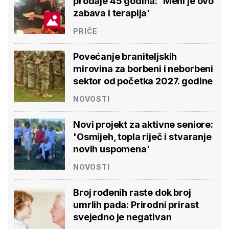
prodaje 45 godina: 'Meni je ovo
zabava i terapija'
PRIČE
Povećanje braniteljskih
mirovina za borbeni i neborbeni
sektor od početka 2027. godine
NOVOSTI
Novi projekt za aktivne seniore:
'Osmijeh, topla riječ i stvaranje
novih uspomena'
NOVOSTI
Broj rođenih raste dok broj
umrlih pada: Prirodni prirast
svejedno je negativan