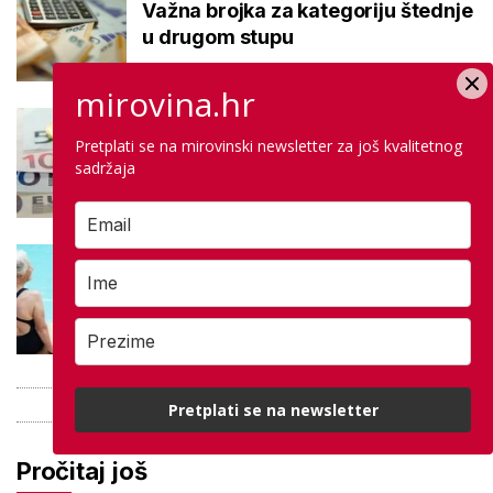
Važna brojka za kategoriju štednje
u drugom stupu
mirovina.hr
Negativna promjena u drugom
stupu: Srpanjski prinosi većine
Pretplati se na mirovinski newsletter za još kvalitetnog
sadržaja
fondova otišli u minus
Kupanje u ovom gradu i sutra
besplatno: Građani se mogu
ohladiti tijekom toplinskog vala
Pretplati se na newsletter
Pročitaj još