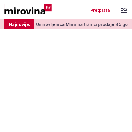
Pretplata
 50 centi
Najnovije:
Umirovljenica Mina na tržnici prodaje 45 godina: '