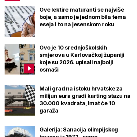
Ove lektire maturanti se najviše
boje, a samo je jednom bila tema
eseja i to na jesenskom roku
Ovo je 10 srednjoškolskih
smjerova u Karlovačkoj županiji
koje su 2026. upisali najbolji
osmaši
Mali grad na istoku hrvatske za
milijun eura gradi karting stazu na
30.000 kvadrata, imat će 10
garaža
Galerija: Sanacija olimpijskog
bazena iz 1972., samo