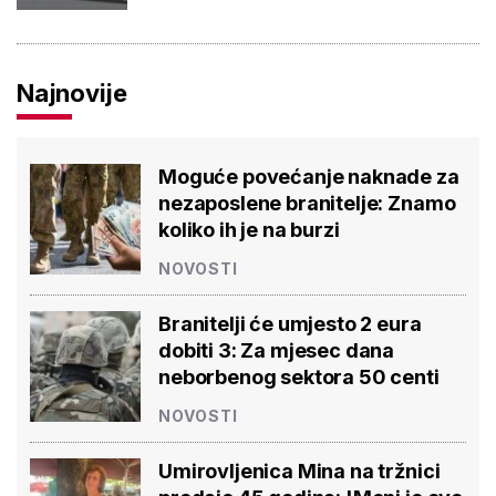
Najnovije
Moguće povećanje naknade za
nezaposlene branitelje: Znamo
koliko ih je na burzi
NOVOSTI
Branitelji će umjesto 2 eura
dobiti 3: Za mjesec dana
neborbenog sektora 50 centi
NOVOSTI
Umirovljenica Mina na tržnici