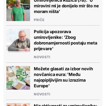
Umirovljenica Ružica (78): 'U
mirovini mi je donijelo mir što ne
moram ništa'
PRIČE
Policija upozorava
umirovljenike: 'Zbog
dobronamjernosti postaju meta
prijevare'
NOVOSTI
Možete glasati za izbor novih
novčanica eura: 'Među
najopipljivijim su izrazima
Europe'
NOVOSTI
Niz aktivnosti za umirovljenike: