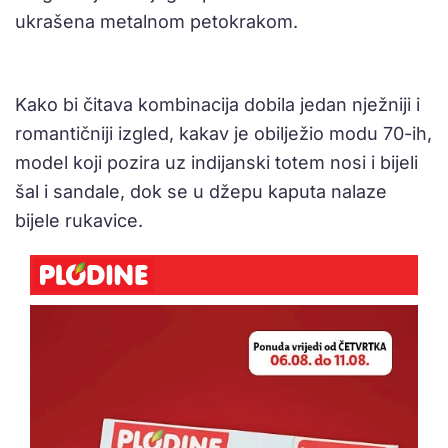
ukrašena metalnom petokrakom.
Kako bi čitava kombinacija dobila jedan nježniji i
romantičniji izgled, kakav je obilježio modu 70-ih,
model koji pozira uz indijanski totem nosi i bijeli
šal i sandale, dok se u džepu kaputa nalaze
bijele rukavice.