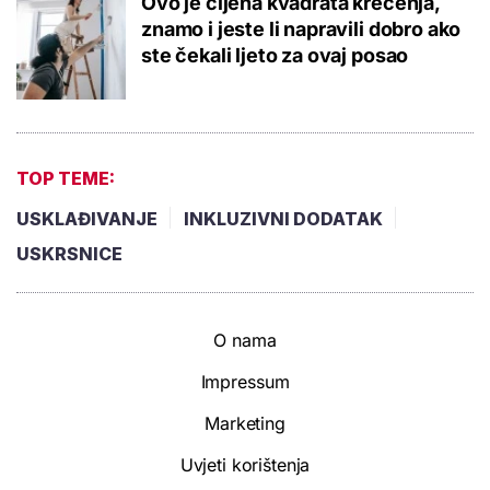
Ovo je cijena kvadrata krečenja,
znamo i jeste li napravili dobro ako
ste čekali ljeto za ovaj posao
TOP TEME:
USKLAĐIVANJE
INKLUZIVNI DODATAK
USKRSNICE
O nama
Impressum
Marketing
Uvjeti korištenja