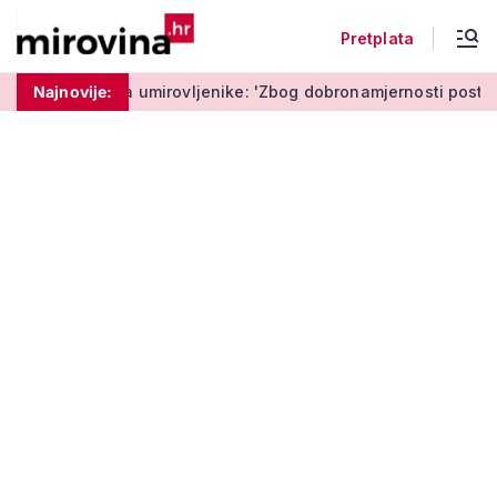
Pretplata
 umirovljenike: 'Zbog dobronamjernosti postaju meta prijevare'
Najnovije: