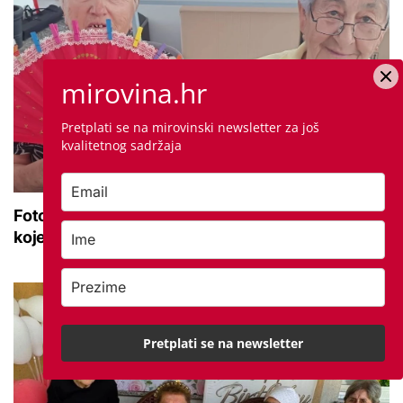
mirovina.hr
Pretplati se na mirovinski newsletter za još
kvalitetnog sadržaja
Foto dana: Umirovljenici ručno dekorirali lepeze
koje će ih 'čuvati' od vrućina
Pretplati se na newsletter