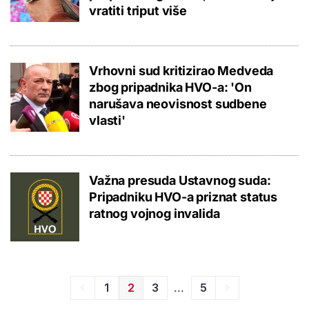
vratiti triput više
Vrhovni sud kritizirao Medveda
zbog pripadnika HVO-a: 'On
narušava neovisnost sudbene
vlasti'
Važna presuda Ustavnog suda:
Pripadniku HVO-a priznat status
ratnog vojnog invalida
...
1
2
3
5