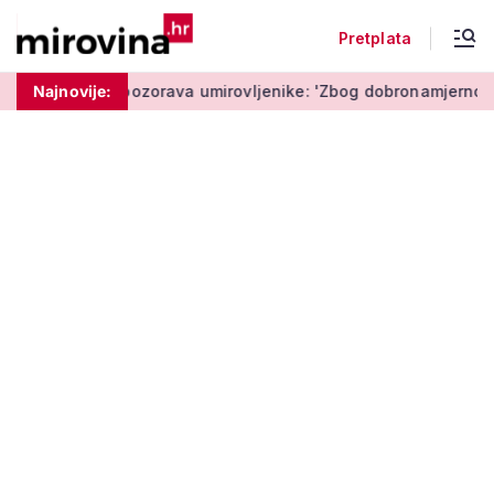
Pretplata
Policija upozorava umirovljenike: 'Zbog dobronamjernosti post
Najnovije: