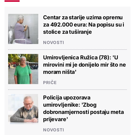
Centar za starije uzima opremu
za 492.000 eura: Na popisu su i
stolice za tuširanje
NOVOSTI
Umirovljenica Ružica (78): 'U
mirovini mi je donijelo mir što ne
moram ništa'
PRIČE
Policija upozorava
umirovljenike: 'Zbog
dobronamjernosti postaju meta
prijevare'
NOVOSTI