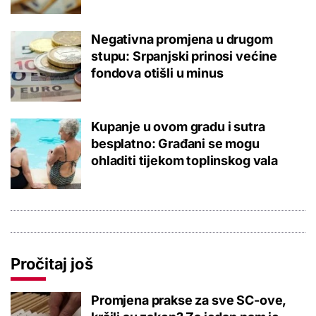
Negativna promjena u drugom
stupu: Srpanjski prinosi većine
fondova otišli u minus
Kupanje u ovom gradu i sutra
besplatno: Građani se mogu
ohladiti tijekom toplinskog vala
Pročitaj još
Promjena prakse za sve SC-ove,