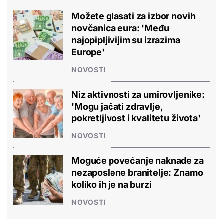
Možete glasati za izbor novih
novčanica eura: 'Među
najopipljivijim su izrazima
Europe'
NOVOSTI
Niz aktivnosti za umirovljenike:
'Mogu jačati zdravlje,
pokretljivost i kvalitetu života'
NOVOSTI
Moguće povećanje naknade za
nezaposlene branitelje: Znamo
koliko ih je na burzi
NOVOSTI