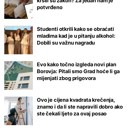
kršili su zakon? Za jedan nam je
potvrđeno
Studenti otkrili kako se obraćati
mladima kad je u pitanju alkohol:
Dobili su važnu nagradu
Evo kako točno izgleda novi plan
Borovja: Pitali smo Grad hoće li ga
mijenjati zbog prigovora
Ovo je cijena kvadrata krečenja,
znamo i da li ste napravili dobro ako
ste čekali ljeto za ovaj posao