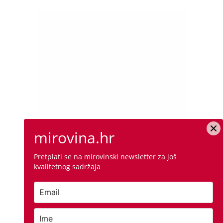
mirovina.hr
Pretplati se na mirovinski newsletter za još
kvalitetnog sadržaja