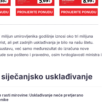
ONUDU
PROVJERITE PONUDU
PROVJERITE PONUDU
7 milijun umirovljenika godišnje iznosi oko tri milijuna
st, ali pet zadnjih usklađivanja je bilo na našu štetu.
sustavu, već samo međurezultat do izračuna nove
e sve pošteno i pravedno, osim tvrdoglavosti ministra i
 siječanjsko usklađivanje
e rasti mirovine: Usklađivanje neće pretjerano
enike