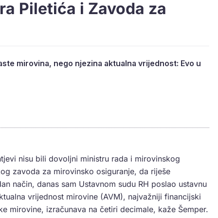
ra Piletića i Zavoda za
ste mirovina, nego njezina aktualna vrijednost: Evo u
jevi nisu bili dovoljni ministru rada i mirovinskog
skog zavoda za mirovinsko osiguranje, da riješe
edan način, danas sam Ustavnom sudu RH poslao ustavnu
ktualna vrijednost mirovine (AVM), najvažniji financijski
ke mirovine, izračunava na četiri decimale, kaže Šemper.