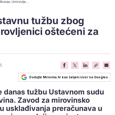
Šemper podnio ustavnu tužbu zbog usklađivanja: Umirovljenici oštećeni za milijune
stavnu tužbu zbog
rovljenici oštećeni za
5.
Dodajte Mirovina.hr kao željeni izvor na Googleu
je danas tužbu Ustavnom sudu
vina. Zavod za mirovinsko
pu usklađivanja preračunava u