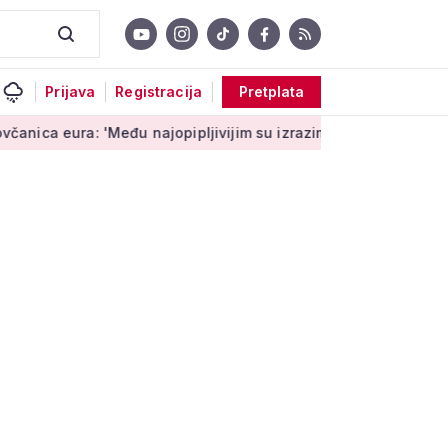
Prijava
Registracija
Pretplata
'Među najopipljivijim su izrazima Europe'
Niz aktivnosti za u