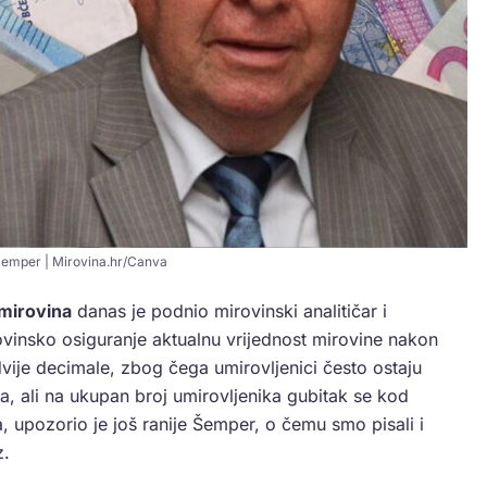
Šemper | Mirovina.hr/Canva
 mirovina
danas je podnio mirovinski analitičar i
vinsko osiguranje aktualnu vrijednost mirovine nakon
dvije decimale, zbog čega umirovljenici često ostaju
a, ali na ukupan broj umirovljenika gubitak se kod
a, upozorio je još ranije Šemper, o čemu smo pisali i
z.