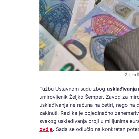
Željko 
Tužbu Ustavnom sudu zbog
usklađivanja
umirovljenik Željko Šemper. Zavod za miro
usklađivanja ne računa na četiri, nego na 
zakinuti. Razlika je pojedinačno zanemariv
svakog usklađivanja broji u milijunima eur
ovdje
. Sada se odlučio na konkretan pote