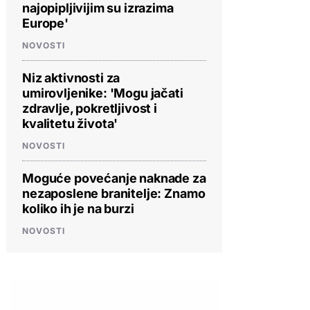
najopipljivijim su izrazima
Europe'
NOVOSTI
Niz aktivnosti za
umirovljenike: 'Mogu jačati
zdravlje, pokretljivost i
kvalitetu života'
NOVOSTI
Moguće povećanje naknade za
nezaposlene branitelje: Znamo
koliko ih je na burzi
NOVOSTI