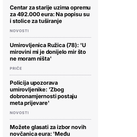
Centar za starije uzima opremu
za 492.000 eura: Na popisu su
i stolice za tuširanje
NOVOSTI
Umirovljenica Ružica (78): 'U
mirovini mi je donijelo mir što
ne moram ništa'
PRIČE
Policija upozorava
umirovljenike: 'Zbog
dobronamjernosti postaju
meta prijevare'
NOVOSTI
Možete glasati za izbor novih
novčanica eura: 'Među