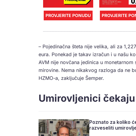
PROVJERITE PONUDU
PROVJERITE P
– Pojedinačna šteta nije velika, ali za 1,22
eura. Ponekad je takav izračun i u našu kori
AVM nije novčana jedinica u monetarnom 
mirovine. Nema nikakvog razloga da ne bud
HZMO-a, zaključuje Šemper.
Umirovljenici čekaju
Poznato za koliko ć
razveseliti umirovlj