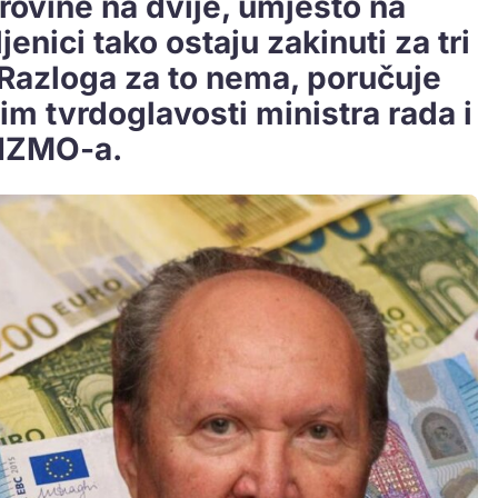
irovine na dvije, umjesto na
enici tako ostaju zakinuti za tri
 Razloga za to nema, poručuje
sim tvrdoglavosti ministra rada i
 HZMO-a.