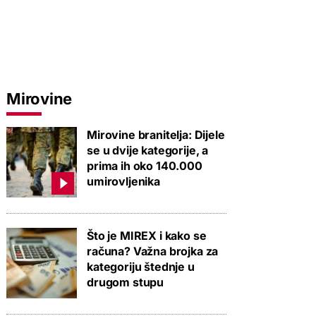
PROVJERITE PONUDU
PROVJERITE PONUDU
PROVJERIT
Mirovine
Mirovine branitelja: Dijele
se u dvije kategorije, a
prima ih oko 140.000
umirovljenika
Što je MIREX i kako se
računa? Važna brojka za
kategoriju štednje u
drugom stupu