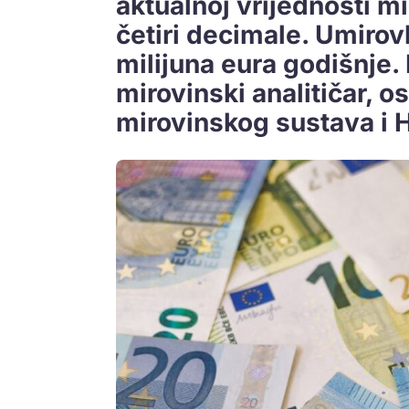
aktualnoj vrijednosti m
četiri decimale. Umirovlj
milijuna eura godišnje.
mirovinski analitičar, o
mirovinskog sustava i