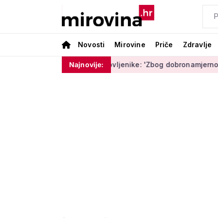
Novosti
Mirovine
Priče
Zdravlje
a upozorava umirovljenike: 'Zbog dobronamjernosti postaju met
Najnovije: