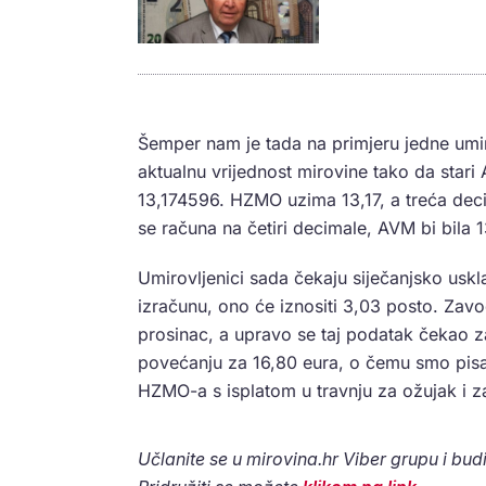
Šemper nam je tada na primjeru jedne umi
aktualnu vrijednost mirovine tako da stari
13,174596. HZMO uzima 13,17, a treća dec
se računa na četiri decimale, AVM bi bila 1
Umirovljenici sada čekaju siječanjsko us
izračunu, ono će iznositi 3,03 posto. Zavod
prosinac, a upravo se taj podatak čekao za
povećanju za 16,80 eura, o čemu smo pisa
HZMO-a s isplatom u travnju za ožujak i za
Učlanite se u mirovina.hr Viber grupu i budi