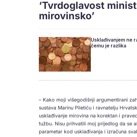
‘Tvrdoglavost minist
mirovinsko’
Usklađivanjem ne ra
čemu je razlika
– Kako moji višegodišnji argumentirani zaht
sustava Marinu Piletiću i ravnatelju Hrvat
usklađivanje mirovina na korektan i prav
tužbu. Nisu prihvatili moj prijedlog da se a
parametar kod usklađivanja i izračuna sva