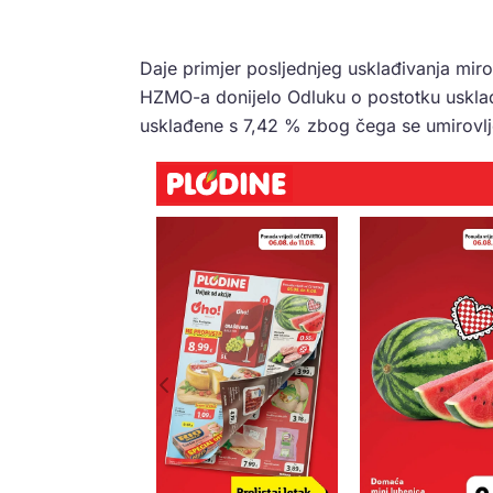
Daje primjer posljednjeg usklađivanja mir
HZMO-a donijelo Odluku o postotku usklađ
usklađene s 7,42 % zbog čega se umirovlj