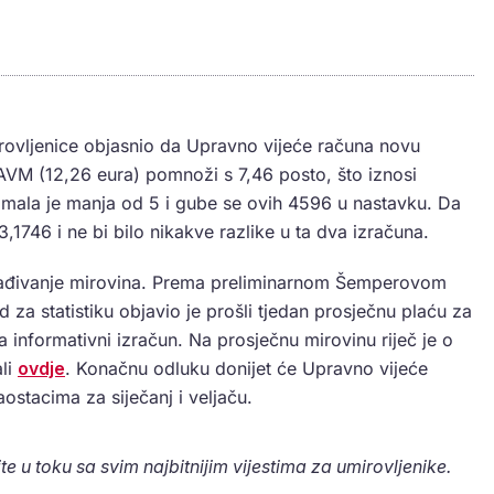
rovljenice objasnio da Upravno vijeće računa novu
 AVM (12,26 eura) pomnoži s 7,46 posto, što iznosi
imala je manja od 5 i gube se ovih 4596 u nastavku. Da
3,1746 i ne bi bilo nikakve razlike u ta dva izračuna.
klađivanje mirovina. Prema preliminarnom Šemperovom
 za statistiku objavio je prošli tjedan prosječnu plaću za
 informativni izračun. Na prosječnu mirovinu riječ je o
li
ovdje
. Konačnu odluku donijet će Upravno vijeće
ostacima za siječanj i veljaču.
te u toku sa svim najbitnijim vijestima za umirovljenike.