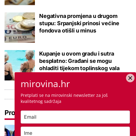
Negativna promjena u drugom
stupu: Srpanjski prinosi većine
fondova otišli u minus
Kupanje u ovom gradu i sutra
besplatno: Građani se mogu
ohladiti tijekom toplinskog vala
mirovina.hr
Pretplati se na mirovinski newsletter za još
kvalitetnog sadržaja
Pročitaj još
Ovo je 5 mana života u
studentskom domu na koje se svaki