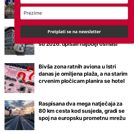
brucoš mora naviknuti
Ovo je 10 srednjoškolskih smjerova
Pretplati se na newsletter
u Krapinsko-zagorskoj županiji koje
su 2026. upisali najbolji osmaši
Bivša zona ratnih aviona u Istri
danas je omiljena plaža, a na starim
crvenim pločicam planira se hotel
Raspisana dva mega natječaja za
80 km cesta kod susjeda, gradi se
spoj na europsku prometnu mrežu