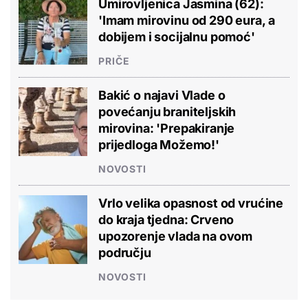
Umirovljenica Jasmina (62):
'Imam mirovinu od 290 eura, a
dobijem i socijalnu pomoć'
PRIČE
Bakić o najavi Vlade o
povećanju braniteljskih
mirovina: 'Prepakiranje
prijedloga Možemo!'
NOVOSTI
Vrlo velika opasnost od vrućine
do kraja tjedna: Crveno
upozorenje vlada na ovom
području
NOVOSTI