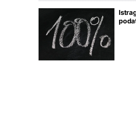
Istra
podat