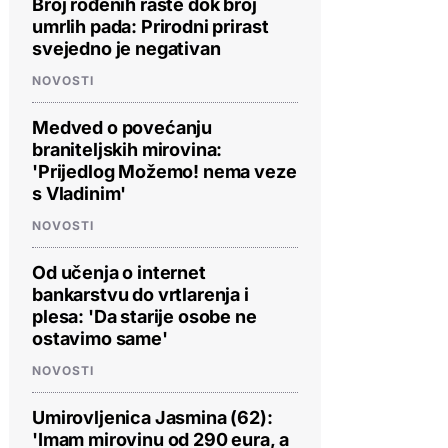
Broj rođenih raste dok broj
umrlih pada: Prirodni prirast
svejedno je negativan
NOVOSTI
Medved o povećanju
braniteljskih mirovina:
'Prijedlog Možemo! nema veze
s Vladinim'
NOVOSTI
Od učenja o internet
bankarstvu do vrtlarenja i
plesa: 'Da starije osobe ne
ostavimo same'
NOVOSTI
Umirovljenica Jasmina (62):
'Imam mirovinu od 290 eura, a