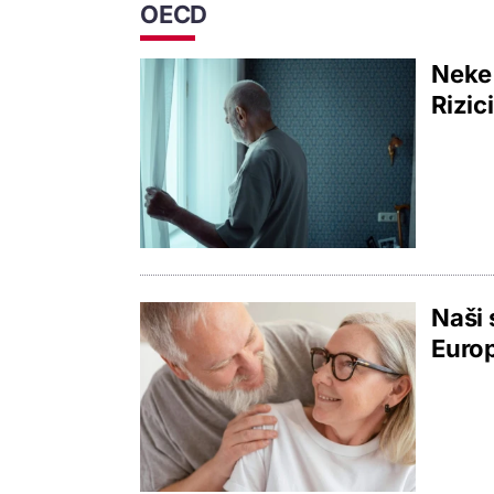
OECD
Neke 
Rizic
Naši 
Europ