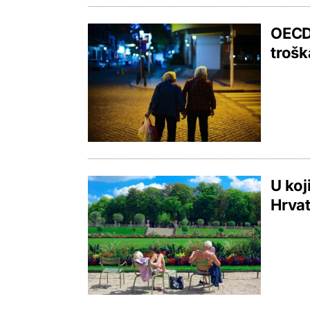
OECD:
trošk
U koj
Hrvat