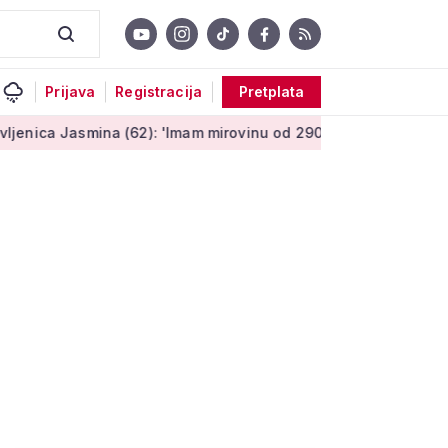
Prijava
Registracija
Pretplata
smina (62): 'Imam mirovinu od 290 eura, a dobijem i socijalnu 