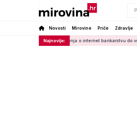
Novosti
Mirovine
Priče
Zdravlje
 Vladinim'
Od učenja o internet bankarstvu do vrtlarenja i 
Najnovije: