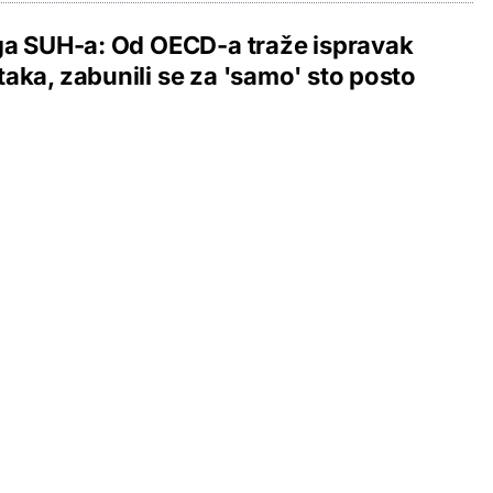
ga SUH-a: Od OECD-a traže ispravak
aka, zabunili se za 'samo' sto posto