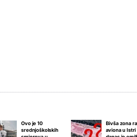
Ovo je 10
Bivša zona ra
srednjoškolskih
aviona u Istri
smjerova u
danas je omil