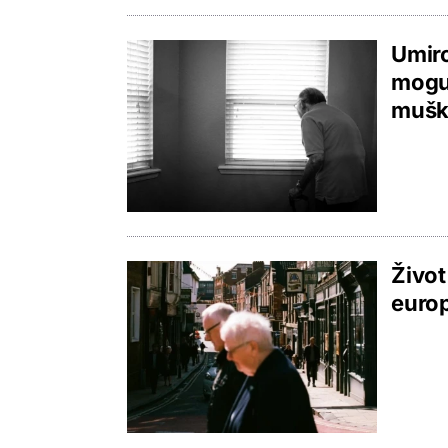
Umiro
mogu 
muška
Život
europ