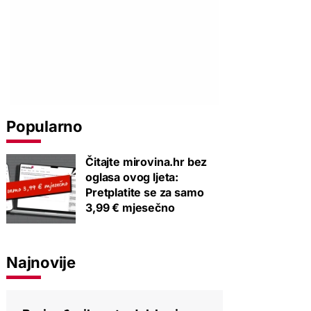
Popularno
Čitajte mirovina.hr bez
oglasa ovog ljeta:
Pretplatite se za samo
3,99 € mjesečno
Najnovije