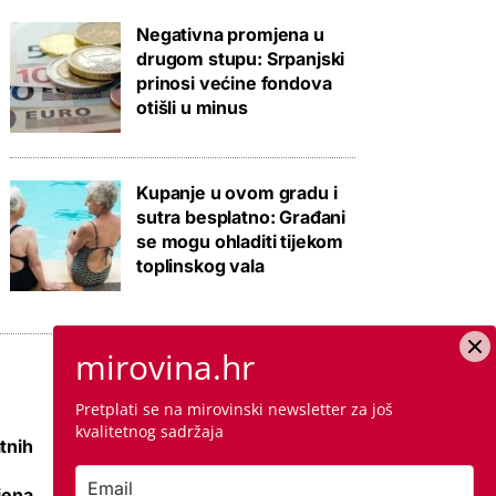
Negativna promjena u
drugom stupu: Srpanjski
prinosi većine fondova
otišli u minus
Kupanje u ovom gradu i
sutra besplatno: Građani
se mogu ohladiti tijekom
toplinskog vala
mirovina.hr
Pretplati se na mirovinski newsletter za još
kvalitetnog sadržaja
tnih
Raspisana dva
mega natječaja za
jena
80 km cesta kod