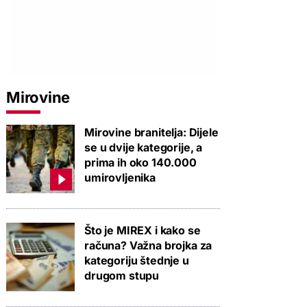
Mirovine
Mirovine branitelja: Dijele
se u dvije kategorije, a
prima ih oko 140.000
umirovljenika
Što je MIREX i kako se
računa? Važna brojka za
kategoriju štednje u
drugom stupu