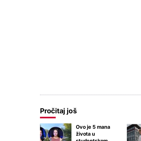
Pročitaj još
Ovo je 5 mana
života u
studentskom