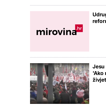
Udrug
refor
Jesu 
'Ako 
živje