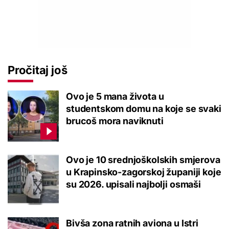
Pročitaj još
Ovo je 5 mana života u
studentskom domu na koje se svaki
brucoš mora naviknuti
Ovo je 10 srednjoškolskih smjerova
u Krapinsko-zagorskoj županiji koje
su 2026. upisali najbolji osmaši
Bivša zona ratnih aviona u Istri