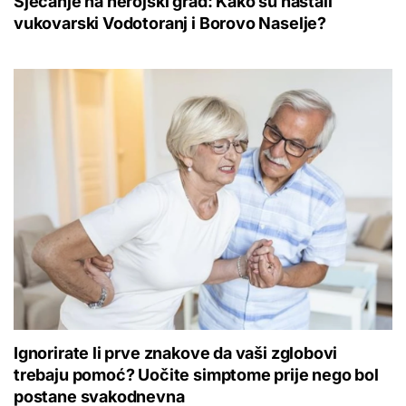
Sjećanje na herojski grad: Kako su nastali
vukovarski Vodotoranj i Borovo Naselje?
Ignorirate li prve znakove da vaši zglobovi
trebaju pomoć? Uočite simptome prije nego bol
postane svakodnevna