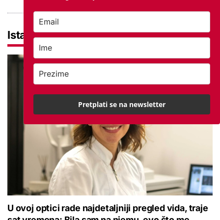
Istaknuto
Pretplati se na newsletter
U ovoj optici rade najdetaljniji pregled vida, traje
sat vremena: Bila sam na njemu, evo što me