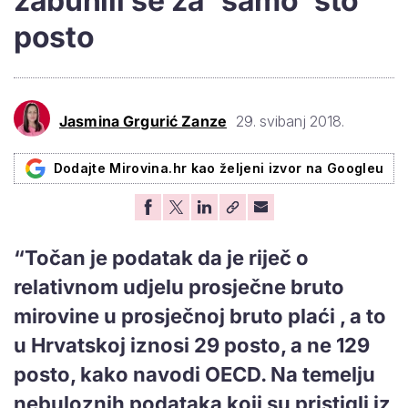
zabunili se za 'samo' sto
posto
Jasmina Grgurić Zanze
29. svibanj 2018.
Dodajte Mirovina.hr kao željeni izvor na Googleu
“Točan je podatak da je riječ o
relativnom udjelu prosječne bruto
mirovine u prosječnoj bruto plaći , a to
u Hrvatskoj iznosi 29 posto, a ne 129
posto, kako navodi OECD. Na temelju
nebuloznih podataka koji su pristigli iz