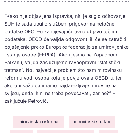
“Kako nije objavljena ispravka, niti je stiglo očitovanje,
SUH je sada uputio službeni prigovor na netočne
podatke OECD-u zahtijevajući javnu objavu točnih
podataka. OECD će valjda odgovoriti ili će se zatražiti
pojašnjenje preko Europske federacije za umirovljenike
i starije osobe (FERPA). Ako i jesmo na Zapadnom
Balkanu, valjda zaslužujemo ravnopravni “statistički
tretman”. No, najveći je problem što nam mirovinsku
reformu vodi osoba koja je povjerovala OECD-u, jer
ako oni kažu da imamo najdarežljivije mirovine na
svijetu, onda ih ni ne treba povećavati, zar ne?” –
zaključuje Petrović.
mirovinska reforma
mirovinski sustav