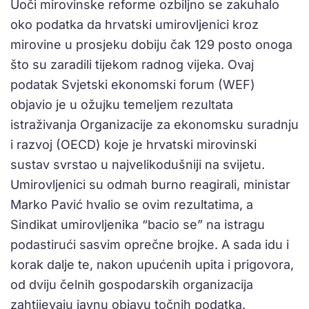
Uoči mirovinske reforme ozbiljno se zakuhalo
oko podatka da hrvatski umirovljenici kroz
mirovine u prosjeku dobiju čak 129 posto onoga
što su zaradili tijekom radnog vijeka. Ovaj
podatak Svjetski ekonomski forum (WEF)
objavio je u ožujku temeljem rezultata
istraživanja Organizacije za ekonomsku suradnju
i razvoj (OECD) koje je hrvatski mirovinski
sustav svrstao u najvelikodušniji na svijetu.
Umirovljenici su odmah burno reagirali, ministar
Marko Pavić hvalio se ovim rezultatima, a
Sindikat umirovljenika “bacio se” na istragu
podastirući sasvim oprečne brojke. A sada idu i
korak dalje te, nakon upućenih upita i prigovora,
od dviju čelnih gospodarskih organizacija
zahtijevaju javnu objavu točnih podatka.