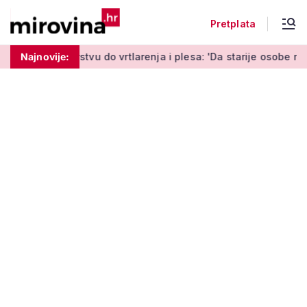
Pretplata
 do vrtlarenja i plesa: 'Da starije osobe ne ostavimo same'
Najnovije: