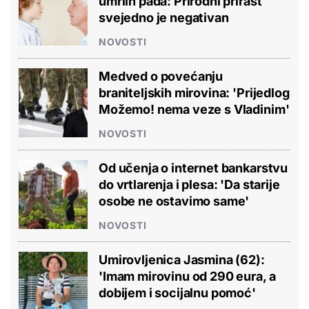
umrlih pada: Prirodni prirast
svejedno je negativan
NOVOSTI
Medved o povećanju
braniteljskih mirovina: 'Prijedlog
Možemo! nema veze s Vladinim'
NOVOSTI
Od učenja o internet bankarstvu
do vrtlarenja i plesa: 'Da starije
osobe ne ostavimo same'
NOVOSTI
Umirovljenica Jasmina (62):
'Imam mirovinu od 290 eura, a
dobijem i socijalnu pomoć'