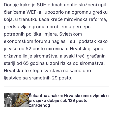
Dodaje kako je SUH odmah uputio službeni upit
članicama WEF-a i upozorio na ogromnu grešku
koja, u trenutku kada kreće mirovinska reforma,
predstavlja ogroman problem u percepciji
potrebnih politika i mjera. Svjetskom
ekonomskom forumu naglasili su i podatak kako
je više od 52 posto mirovina u Hrvatskoj ispod
državne linije siromaštva, a svaki treći građanin
stariji od 65 godina u zoni rizika od siromaštva.
Hrvatsku to stoga svrstava na samo dno
ljestvice sa sramotnih 29 posto.
Šokantna analiza: Hrvatski umirovljenik u
prosjeku dobije čak 129 posto
zarađenog