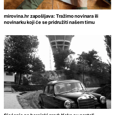
mirovina.hr zapošljava: Tražimo novinara ili
novinarku koji će se pridružiti našem timu