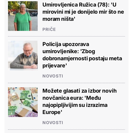
Umirovljenica Ružica (78): 'U
mirovini mi je donijelo mir što ne
moram ništa'
PRIČE
Policija upozorava
umirovljenike: 'Zbog
dobronamjernosti postaju meta
prijevare'
NOVOSTI
Možete glasati za izbor novih
novčanica eura: 'Među
najopipljivijim su izrazima
Europe'
NOVOSTI