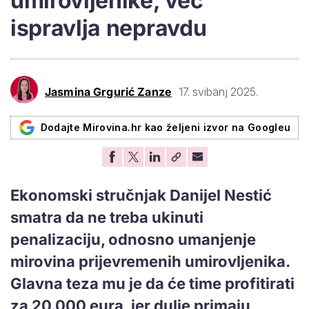
umirovljenike, već
ispravlja nepravdu
Jasmina Grgurić Zanze
17. svibanj 2025.
Dodajte Mirovina.hr kao željeni izvor na Googleu
Ekonomski stručnjak Danijel Nestić
smatra da ne treba ukinuti
penalizaciju, odnosno umanjenje
mirovina prijevremenih umirovljenika.
Glavna teza mu je da će time profitirati
za 20.000 eura, jer dulje primaju