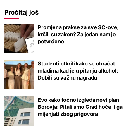
Pročitaj još
Promjena prakse za sve SC-ove,
kršili su zakon? Za jedan nam je
potvrđeno
Studenti otkrili kako se obraćati
mladima kad je u pitanju alkohol:
Dobili su važnu nagradu
Evo kako točno izgleda novi plan
Borovja: Pitali smo Grad hoće li ga
mijenjati zbog prigovora