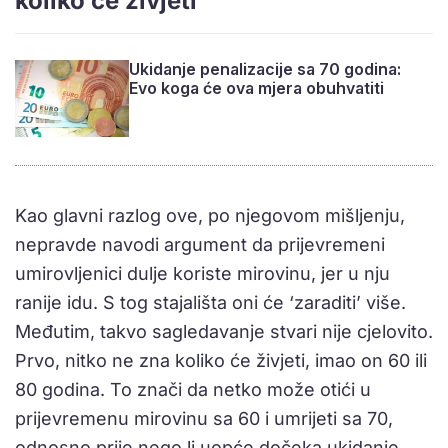
koliko će živjeti
Ukidanje penalizacije sa 70 godina:
Evo koga će ova mjera obuhvatiti
Kao glavni razlog ove, po njegovom mišljenju,
nepravde navodi argument da prijevremeni
umirovljenici dulje koriste mirovinu, jer u nju
ranije idu. S tog stajališta oni će ‘zaraditi’ više.
Međutim, takvo sagledavanje stvari nije cjelovito.
Prvo, nitko ne zna koliko će živjeti, imao on 60 ili
80 godina. To znači da netko može otići u
prijevremenu mirovinu sa 60 i umrijeti sa 70,
odnosno prije nego li uopće dočeka ukidanje