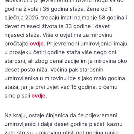
Muškarci u prijevremenu mirovinu mogu sa 60
godina života i 35 godina staža. Žene od 1.
siječnja 2025. trebaju imati najmanje 58 godina i
devet mjeseci života te 33 godine i devet
mjeseci staža. Više o uvjetima za mirovinu
pročitajte
ovdje
. Prijevremeni umirovljenici imaju
u prosjeku četiri godine staža više nego oni
starosni, ali zbog penalizacije im je mirovina oko
deset posto niža. Većina pak starosnih
umirovljenika u mirovinu ide s jako malo godina
staža, jer je prvi uvjet već 15 godina, o čemu
smo pisali
ovdje
.
Na kraju, ostaje činjenica da će prijevremeni
umirovljenici i dalje deset godina plaćati kaznu
zato što su u mirovinu otišli pet godina ranije.