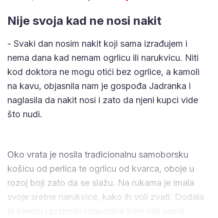
Nije svoja kad ne nosi nakit
- Svaki dan nosim nakit koji sama izrađujem i
nema dana kad nemam ogrlicu ili narukvicu. Niti
kod doktora ne mogu otići bez ogrlice, a kamoli
na kavu, objasnila nam je gospođa Jadranka i
naglasila da nakit nosi i zato da njeni kupci vide
što nudi.
Oko vrata je nosila tradicionalnu samoborsku
košicu od perlica te ogrlicu od kvarca, oboje u
rozoj boji zato da se slažu. Na rukama je imala
svoje sretne narukvice, kako ih voli zvati. Dodala
je svemu i prstenje i naušnice koje nije sama