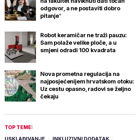
na fakultet naviknuti dati točan
odgovor, a ne postaviti dobro
pitanje'
Robot keramičar ne traži pauzu:
Sam polaže velike ploče, a u
smjeni odradi 100 kvadrata
Nova prometna regulacija na
najposjećenijem hrvatskom otoku:
Uz cestu opasno, radovi se željno
čekaju
TOP TEME:
USKLAĐIVANJE
INKLUZIVNI DODATAK