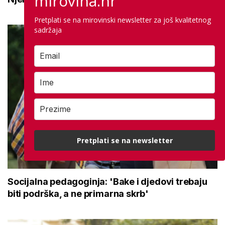
mirovina.hr
Pretplati se na mirovinski newsletter za još kvalitetnog
sadržaja
Pretplati se na newsletter
Socijalna pedagoginja: 'Bake i djedovi trebaju
biti podrška, a ne primarna skrb'