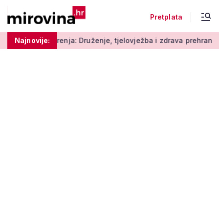
Pretplata
a: Druženje, tjelovježba i zdrava prehrana za umirovljenike
Najnovije: