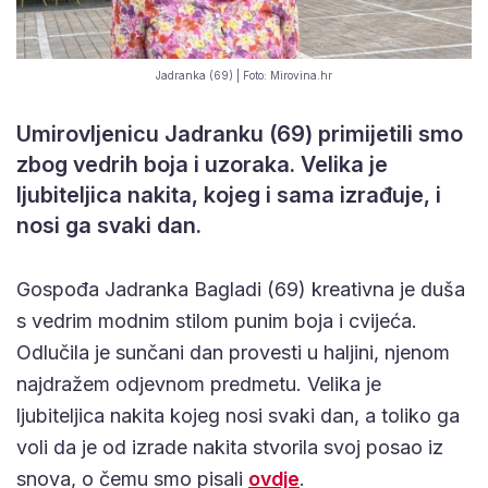
Jadranka (69) | Foto: Mirovina.hr
Umirovljenicu Jadranku (69) primijetili smo
zbog vedrih boja i uzoraka. Velika je
ljubiteljica nakita, kojeg i sama izrađuje, i
nosi ga svaki dan.
Gospođa Jadranka Bagladi (69) kreativna je duša
s vedrim modnim stilom punim boja i cvijeća.
Odlučila je sunčani dan provesti u haljini, njenom
najdražem odjevnom predmetu. Velika je
ljubiteljica nakita kojeg nosi svaki dan, a toliko ga
voli da je od izrade nakita stvorila svoj posao iz
snova, o čemu smo pisali
ovdje
.