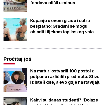
fondova otišli u minus
Kupanje u ovom gradu i sutra
besplatno: Građani se mogu
ohladiti tijekom toplinskog vala
Pročitaj još
Na maturi ostvarili 100 posto iz
potpuno različitih predmeta: Stižu
iz iste škole, a evo gdje nastavljaju
Kakvi su danas studenti? 'Dolaze