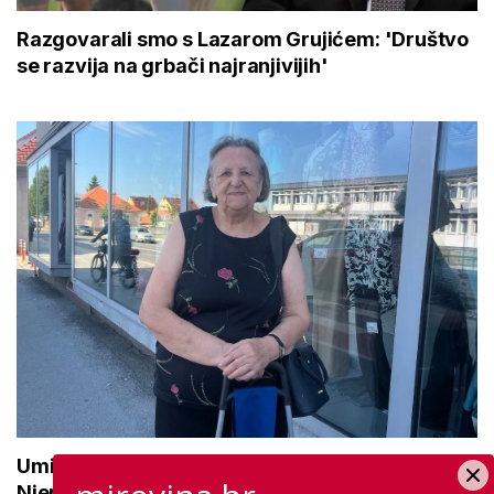
Razgovarali smo s Lazarom Grujićem: 'Društvo
se razvija na grbači najranjivijih'
Umirovljenica Marica (75): 'Radila sam u
Njemačkoj 45 godina, u smjenama i na normu'