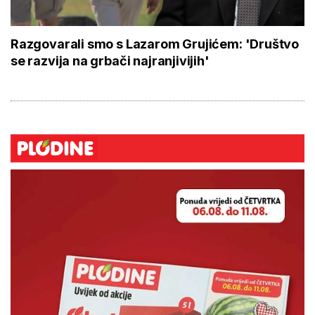
Razgovarali smo s Lazarom Grujićem: 'Društvo
se razvija na grbači najranjivijih'