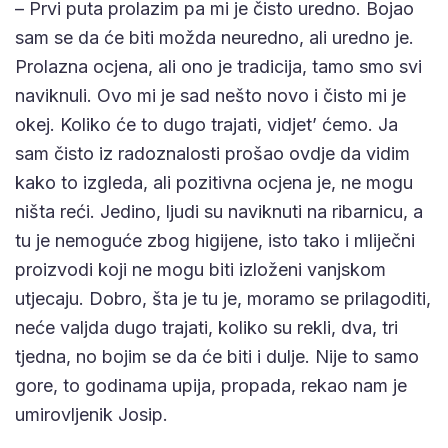
– Prvi puta prolazim pa mi je čisto uredno. Bojao
sam se da će biti možda neuredno, ali uredno je.
Prolazna ocjena, ali ono je tradicija, tamo smo svi
naviknuli. Ovo mi je sad nešto novo i čisto mi je
okej. Koliko će to dugo trajati, vidjet’ ćemo. Ja
sam čisto iz radoznalosti prošao ovdje da vidim
kako to izgleda, ali pozitivna ocjena je, ne mogu
ništa reći. Jedino, ljudi su naviknuti na ribarnicu, a
tu je nemoguće zbog higijene, isto tako i mliječni
proizvodi koji ne mogu biti izloženi vanjskom
utjecaju. Dobro, šta je tu je, moramo se prilagoditi,
neće valjda dugo trajati, koliko su rekli, dva, tri
tjedna, no bojim se da će biti i dulje. Nije to samo
gore, to godinama upija, propada, rekao nam je
umirovljenik Josip.