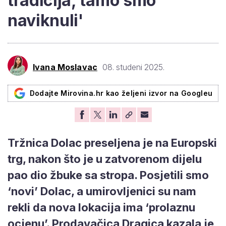
tradicija, tamo smo
naviknuli'
Ivana Moslavac
08. studeni 2025.
Dodajte Mirovina.hr kao željeni izvor na Googleu
Tržnica Dolac preseljena je na Europski
trg, nakon što je u zatvorenom dijelu
pao dio žbuke sa stropa. Posjetili smo
‘novi’ Dolac, a umirovljenici su nam
rekli da nova lokacija ima ‘prolaznu
ocjenu’. Prodavačica Dragica kazala je