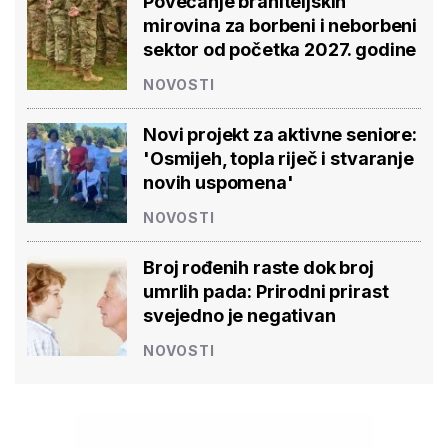
Povećanje braniteljskih
mirovina za borbeni i neborbeni
sektor od početka 2027. godine
NOVOSTI
Novi projekt za aktivne seniore:
'Osmijeh, topla riječ i stvaranje
novih uspomena'
NOVOSTI
Broj rođenih raste dok broj
umrlih pada: Prirodni prirast
svejedno je negativan
NOVOSTI