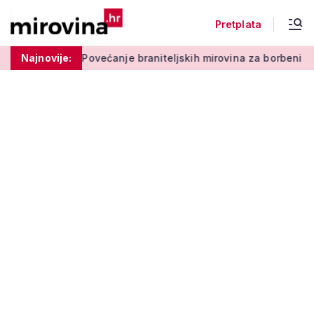
Pretplata
je braniteljskih mirovina za borbeni i neborbeni sektor od poč
Najnovije: