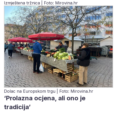
Izmještena tržnica | Foto: Mirovina.hr
Dolac na Europskom trgu | Foto: Mirovina.hr
‘Prolazna ocjena, ali ono je
tradicija’