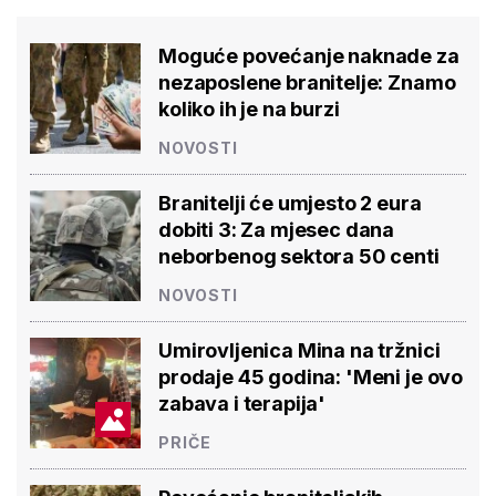
Moguće povećanje naknade za
nezaposlene branitelje: Znamo
koliko ih je na burzi
NOVOSTI
Branitelji će umjesto 2 eura
dobiti 3: Za mjesec dana
neborbenog sektora 50 centi
NOVOSTI
Umirovljenica Mina na tržnici
prodaje 45 godina: 'Meni je ovo
zabava i terapija'
PRIČE