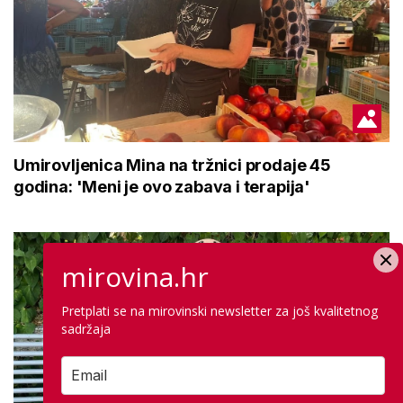
Umirovljenica Mina na tržnici prodaje 45
godina: 'Meni je ovo zabava i terapija'
mirovina.hr
Pretplati se na mirovinski newsletter za još kvalitetnog
sadržaja