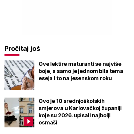
Pročitaj još
Ove lektire maturanti se najviše
boje, a samo je jednom bila tema
eseja i to na jesenskom roku
Ovo je 10 srednjoškolskih
smjerova u Karlovačkoj županiji
koje su 2026. upisali najbolji
osmaši