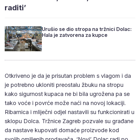
raditi’
Urušio se dio stropa na tržnici Dolac:
Hala je zatvorena za kupce
Otkriveno je da je prisutan problem s vlagom i da
je potrebno ukloniti preostalu žbuku na stropu
kako sigurnost kupaca ne bi bila ugrožena pa se
tako voće i povrće može naći na novoj lokaciji.
Ribarnica i mliječni odjel nastavili su funkcionirati u
sklopu Dolca. Tržnice Zagreb pozvale su građane
da nastave kupovati domaće proizvode kod
svojih omiljenih prodavača. ‘Novi’ Dolac radi po