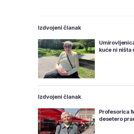
Izdvojeni članak
Umirovljenica
kuće ni ništa
Izdvojeni članak
Profesorica 
desetero pra