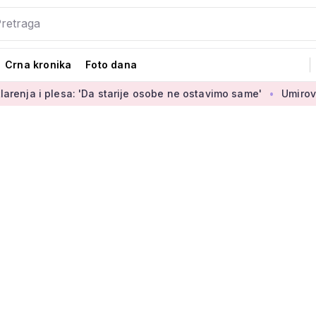
Crna kronika
Foto dana
lesa: 'Da starije osobe ne ostavimo same'
Umirovljenica Jasm