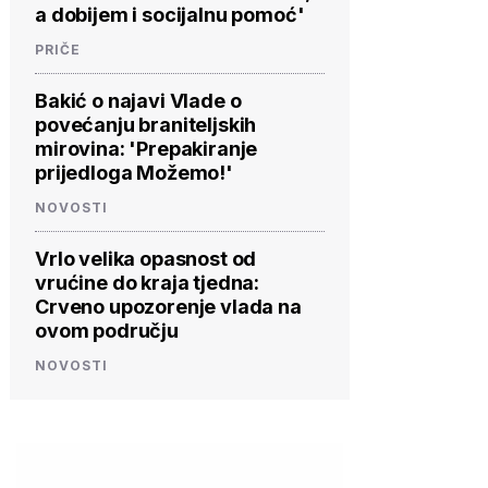
a dobijem i socijalnu pomoć'
PRIČE
Bakić o najavi Vlade o
povećanju braniteljskih
mirovina: 'Prepakiranje
prijedloga Možemo!'
NOVOSTI
Vrlo velika opasnost od
vrućine do kraja tjedna:
Crveno upozorenje vlada na
ovom području
NOVOSTI
PROVJERITE
PROVJERITE
PROVJ
PONUDU
PONUDU
PON