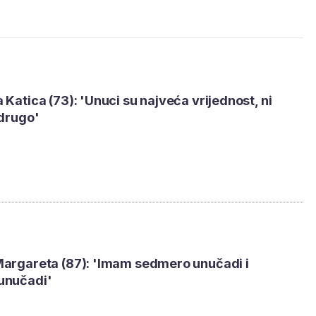
 Katica (73): 'Unuci su najveća vrijednost, ni
 drugo'
Margareta (87): 'Imam sedmero unučadi i
unučadi'