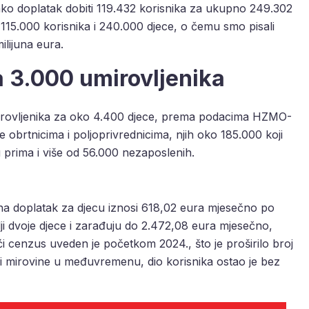
ako doplatak dobiti 119.432 korisnika za ukupno 249.302
o 115.000 korisnika i 240.000 djece, o čemu smo pisali
milijuna eura.
a 3.000 umirovljenika
mirovljenika za oko 4.400 djece, prema podacima HZMO-
 obrtnicima i poljoprivrednicima, njih oko 185.000 koji
 prima i više od 56.000 nezaposlenih.
a doplatak za djecu iznosi 618,02 eura mjesečno po
elji dvoje djece i zarađuju do 2.472,08 eura mjesečno,
i cenzus uveden je početkom 2024., što je proširilo broj
 i mirovine u međuvremenu, dio korisnika ostao je bez