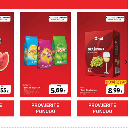
E
PROVJERITE
PROVJERITE
PONUDU
PONUDU