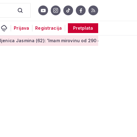
Prijava
Registracija
Pretplata
ina (62): 'Imam mirovinu od 290 eura, a dobijem i socijalnu p