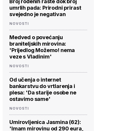
Broj rođenih raste dok broj
umrlih pada: Prirodni prirast
svejedno je negativan
NOVOSTI
Medved o povećanju
braniteljskih mirovina:
'Prijedlog Možemo! nema
veze s Vladinim'
NOVOSTI
Od učenja o internet
bankarstvu do vrtlarenja i
plesa: 'Da starije osobe ne
ostavimo same'
NOVOSTI
Umirovljenica Jasmina (62):
'Imam mirovinu od 290 eura,