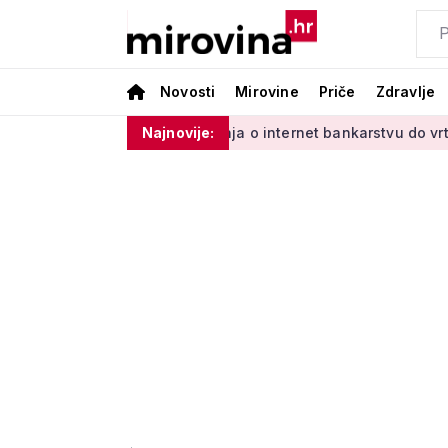
Novosti
Mirovine
Priče
Zdravlje
Vladinim'
Od učenja o internet bankarstvu do vrtlarenja i p
Najnovije: