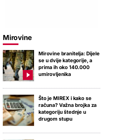
Mirovine
Mirovine branitelja: Dijele
se u dvije kategorije, a
prima ih oko 140.000
umirovljenika
Što je MIREX i kako se
računa? Važna brojka za
kategoriju štednje u
drugom stupu