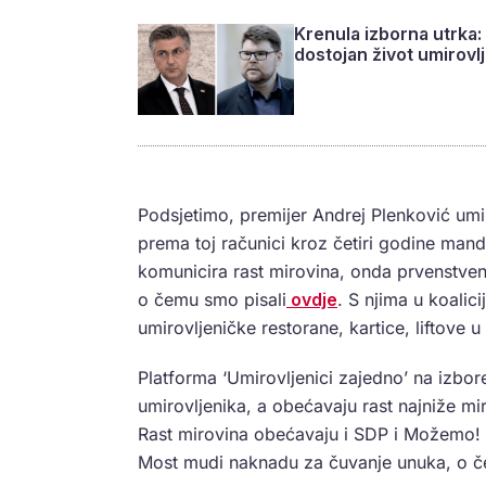
Krenula izborna utrka:
dostojan život umirovl
Podsjetimo, premijer Andrej Plenković umi
prema toj računici kroz četiri godine man
komunicira rast mirovina, onda prvenstven
o čemu smo pisali
ovdje
. S njima u koalici
umirovljeničke restorane, kartice, liftove u 
Platforma ‘Umirovljenici zajedno’ na izbor
umirovljenika, a obećavaju rast najniže mi
Rast mirovina obećavaju i SDP i Možemo! s
Most mudi naknadu za čuvanje unuka, o č