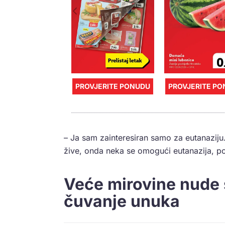
PROVJERITE PONUDU
PROVJERITE P
– Ja sam zainteresiran samo za eutanaziju
žive, onda neka se omogući eutanazija, po
Veće mirovine nude s
čuvanje unuka