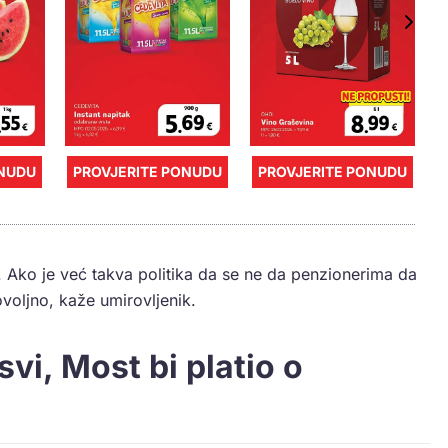
ONUDU
PROVJERITE PONUDU
PROVJERITE PONUDU
. Ako je već takva politika da se ne da penzionerima da
voljno, kaže umirovljenik.
vi, Most bi platio o