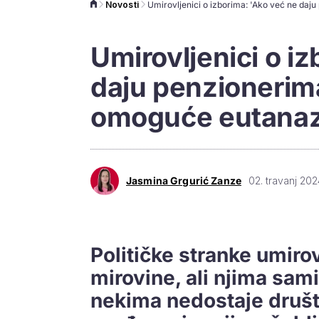
Novosti
Umirovljenici o i
daju penzionerim
omoguće eutanaz
Jasmina Grgurić Zanze
02. travanj 202
Političke stranke umir
mirovine, ali njima sam
nekima nedostaje društv