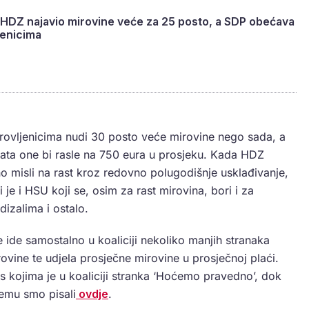
 HDZ najavio mirovine veće za 25 posto, a SDP obećava
jenicima
rovljenicima nudi 30 posto veće mirovine nego sada, a
data one bi rasle na 750 eura u prosjeku. Kada HDZ
o misli na rast kroz redovno polugodišnje usklađivanje,
ji je i HSU koji se, osim za rast mirovina, bori i za
dizalima i ostalo.
e ide samostalno u koaliciji nekoliko manjih stranaka
rovine te udjela prosječne mirovine u prosječnoj plaći.
 kojima je u koaliciji stranka ‘Hoćemo pravedno’, dok
emu smo pisali
ovdje
.