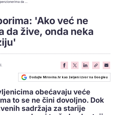
Umirovljenici o izborima: 'Ako već ne daju penzionerima da žive, onda neka omoguće eutanaziju'
zborima: 'Ako već ne
a da žive, onda neka
iju'
4.
Dodajte Mirovina.hr kao željeni izvor na Googleu
ovljenicima obećavaju veće
ima to se ne čini dovoljno. Dok
enih sadržaja za starije