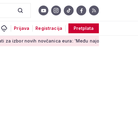
Prijava
Registracija
Pretplata
ih novčanica eura: 'Među najopipljivijim su izrazima Europe'