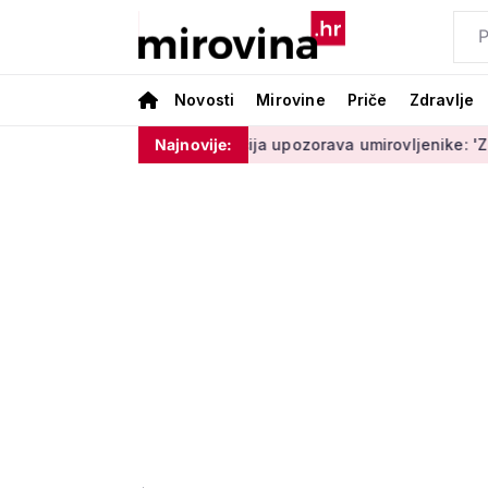
Novosti
Mirovine
Priče
Zdravlje
am ništa'
Policija upozorava umirovljenike: 'Zbog dobronamj
Najnovije: