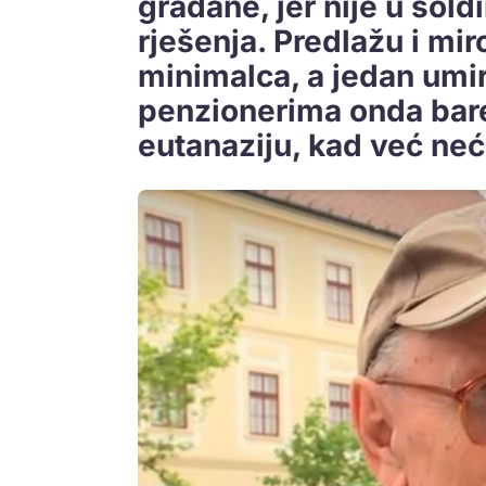
građane, jer nije u šold
rješenja. Predlažu i mir
minimalca, a jedan umi
penzionerima onda bar
eutanaziju, kad već neće