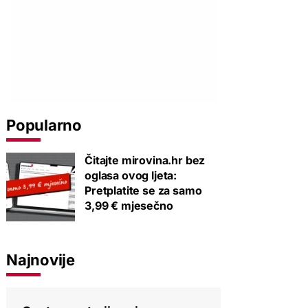
Popularno
Čitajte mirovina.hr bez
oglasa ovog ljeta:
Pretplatite se za samo
3,99 € mjesečno
Najnovije