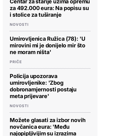
Centar za starije uzima opremu
za 492.000 eura: Na popisu su
i stolice za tuširanje
NOVOSTI
Umirovljenica Ružica (78): 'U
mirovini mi je donijelo mir što
ne moram ništa'
PRIČE
Policija upozorava
umirovljenike: 'Zbog
dobronamjernosti postaju
meta prijevare'
NOVOSTI
Možete glasati za izbor novih
novčanica eura: 'Među
najopipljivijim su izrazima