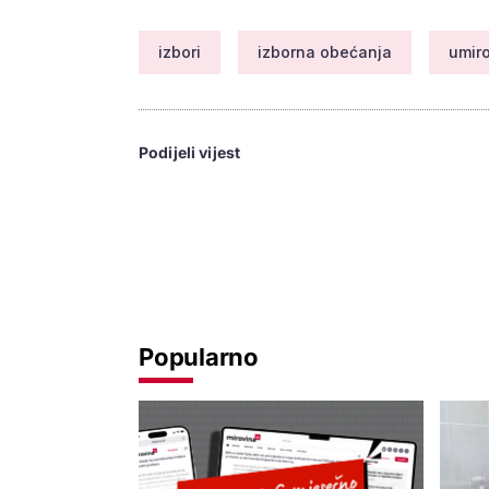
izbori
izborna obećanja
umiro
Podijeli vijest
Popularno