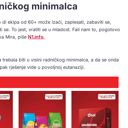
dničkog minimalca
 di ekipa od 60+ može izaći, zaplesati, zabaviti se,
i se. To jest, vratiti se u mladost. Fali nam to, pogotovo
nka Mira, piše
N1.info.
 trebala biti u visini radničkog minimalca, a da se onda
ak rješenje vide u povoljnoj eutanaziji.