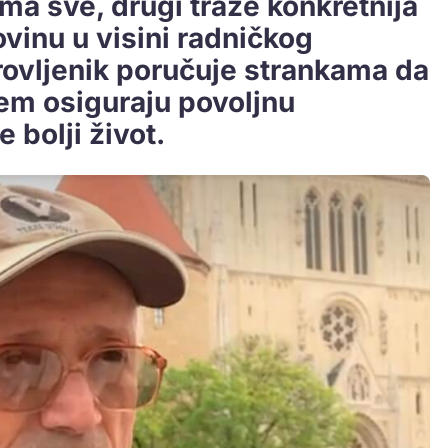
ima sve, drugi traže konkretnija
ovinu u visini radničkog
rovljenik poručuje strankama da
em osiguraju povoljnu
 bolji život.