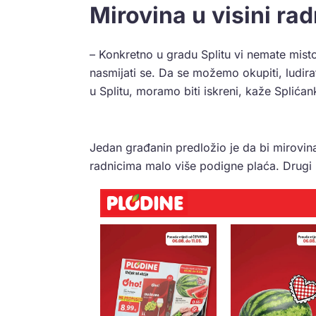
Mirovina u visini ra
– Konkretno u gradu Splitu vi nemate misto
nasmijati se. Da se možemo okupiti, ludirat
u Splitu, moramo biti iskreni, kaže Splića
Jedan građanin predložio je da bi mirovina
radnicima malo više podigne plaća. Drugi p