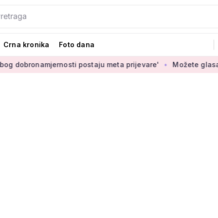
Crna kronika
Foto dana
ernosti postaju meta prijevare'
Možete glasati za izbor nov