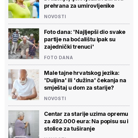
prehrana za umirovljenike
NOVOSTI
Foto dana: 'Najljepši dio svake
partije na boćalištu ipak su
zajednički trenuci'
FOTO DANA
Male tajne hrvatskog jezika:
'Duljina' ili 'dužina' čekanja na
smještaj u dom za starije?
NOVOSTI
Centar za starije uzima opremu
za 492.000 eura: Na popisu su i
stolice za tuširanje