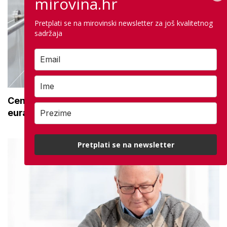
mirovina.hr
Pretplati se na mirovinski newsletter za još kvalitetnog
sadržaja
Centar za starije uzima opremu za 492.000
eura: Na popisu su i stolice za tuširanje
Pretplati se na newsletter