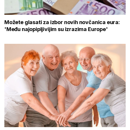
Možete glasati za izbor novih novčanica eura:
'Među najopipljivijim su izrazima Europe'