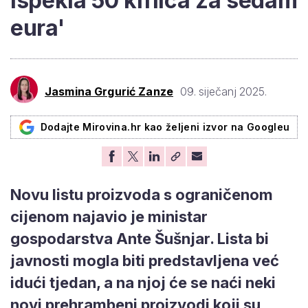
ispekla 50 kiflica za sedam
eura'
Jasmina Grgurić Zanze
09. siječanj 2025.
Dodajte Mirovina.hr kao željeni izvor na Googleu
Novu listu proizvoda s ograničenom
cijenom najavio je ministar
gospodarstva Ante Šušnjar. Lista bi
javnosti mogla biti predstavljena već
idući tjedan, a na njoj će se naći neki
novi prehrambeni proizvodi koji su