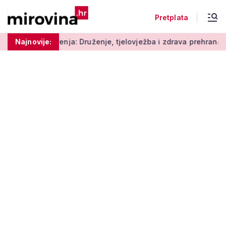
Pretplata
ja: Druženje, tjelovježba i zdrava prehrana za umirovljenike
Najnovije: