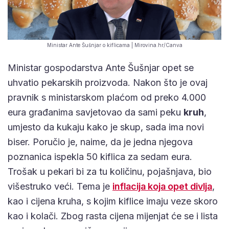
Ministar Ante Šušnjar o kiflicama | Mirovina.hr/Canva
Ministar gospodarstva Ante Šušnjar opet se
uhvatio pekarskih proizvoda. Nakon što je ovaj
pravnik s ministarskom plaćom od preko 4.000
eura građanima savjetovao da sami peku
kruh
,
umjesto da kukaju kako je skup, sada ima novi
biser. Poručio je, naime, da je jedna njegova
poznanica ispekla 50 kiflica za sedam eura.
Trošak u pekari bi za tu količinu, pojašnjava, bio
višestruko veći. Tema je
inflacija koja opet divlja
,
kao i cijena kruha, s kojim kiflice imaju veze skoro
kao i kolači. Zbog rasta cijena mijenjat će se i lista