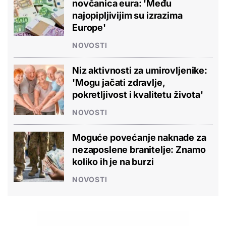
novčanica eura: 'Među
najopipljivijim su izrazima
Europe'
NOVOSTI
Niz aktivnosti za umirovljenike:
'Mogu jačati zdravlje,
pokretljivost i kvalitetu života'
NOVOSTI
Moguće povećanje naknade za
nezaposlene branitelje: Znamo
koliko ih je na burzi
NOVOSTI