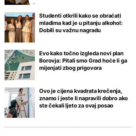
Studenti otkrili kako se obraćati
mladima kad je u pitanju alkohol:
Dobili su važnu nagradu
Evo kako točno izgleda novi plan
Borovja: Pitali smo Grad hoće li ga
mijenjati zbog prigovora
Ovo je cijena kvadrata krečenja,
znamo i jeste li napravili dobro ako
ste čekali ljeto za ovaj posao