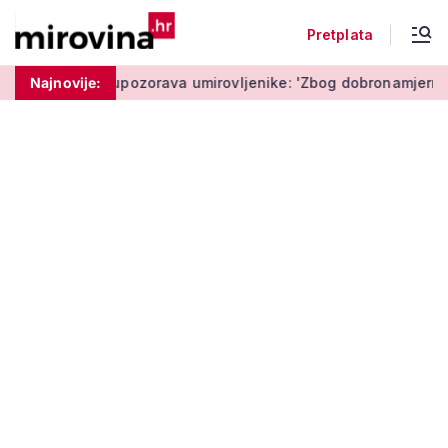
Pretplata
Policija upozorava umirovljenike: 'Zbog dobronamjernosti pos
Najnovije: