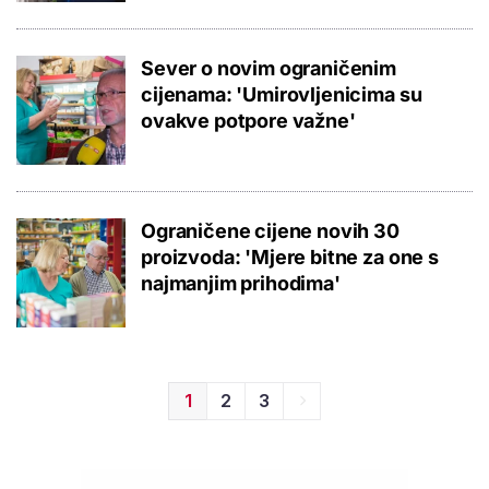
Sever o novim ograničenim
cijenama: 'Umirovljenicima su
ovakve potpore važne'
Ograničene cijene novih 30
proizvoda: 'Mjere bitne za one s
najmanjim prihodima'
1
2
3