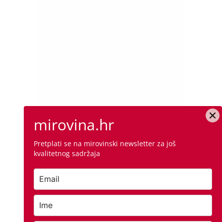
mirovina.hr
Pretplati se na mirovinski newsletter za još
kvalitetnog sadržaja