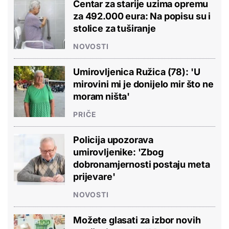
Centar za starije uzima opremu
za 492.000 eura: Na popisu su i
stolice za tuširanje
NOVOSTI
Umirovljenica Ružica (78): 'U
mirovini mi je donijelo mir što ne
moram ništa'
PRIČE
Policija upozorava
umirovljenike: 'Zbog
dobronamjernosti postaju meta
prijevare'
NOVOSTI
Možete glasati za izbor novih