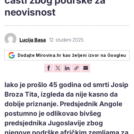
časti zbog podrške za
neovisnost
Lucija Basa
12. studeni 2025.
Dodajte Mirovina.hr kao željeni izvor na Googleu
Iako je prošlo 45 godina od smrti Josip
Broza Tita, izgleda da nije kasno da
dobije priznanje. Predsjednik Angole
postumno je odlikovao bivšeg
predsjednika Jugoslavije zbog
njegove podrške afričkim zemljama za