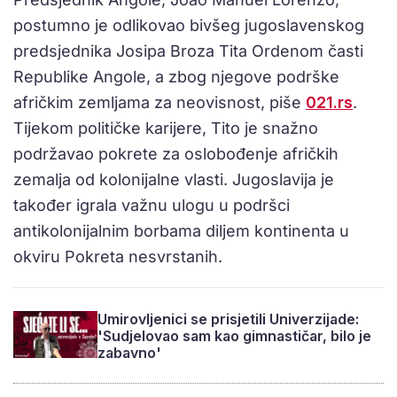
postumno je odlikovao bivšeg jugoslavenskog
predsjednika Josipa Broza Tita Ordenom časti
Republike Angole, a zbog njegove podrške
afričkim zemljama za neovisnost, piše
021.rs
.
Tijekom političke karijere, Tito je snažno
podržavao pokrete za oslobođenje afričkih
zemalja od kolonijalne vlasti. Jugoslavija je
također igrala važnu ulogu u podršci
antikolonijalnim borbama diljem kontinenta u
okviru Pokreta nesvrstanih.
Umirovljenici se prisjetili Univerzijade:
'Sudjelovao sam kao gimnastičar, bilo je
zabavno'