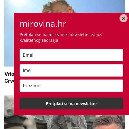
mirovina.hr
Pretplati se na mirovinski newsletter za još
kvalitetnog sadržaja
Vrlo velika opasnost od vrućine do kraja tjedna:
Crveno upozorenje vlada na ovom području
Pretplati se na newsletter