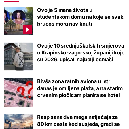
Ovo je 5 mana života u
studentskom domu na koje se svaki
brucoš mora naviknuti
Ovo je 10 srednjoškolskih smjerova
u Krapinsko-zagorskoj županiji koje
su 2026. upisali najbolji osmaši
Bivša zona ratnih aviona u Istri
danas je omiljena plaža, a na starim
crvenim pločicam planira se hotel
Raspisana dva mega natječaja za
80 km cesta kod susjeda, gradi se