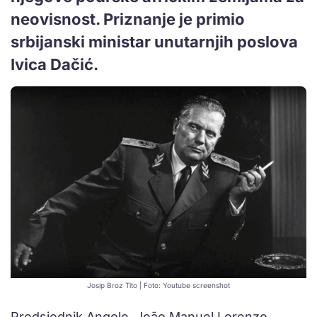
neovisnost. Priznanje je primio
srbijanski ministar unutarnjih poslova
Ivica Dačić.
Josip Broz Tito | Foto: Youtube screenshot
Predsjednik Angole, João Manuel Lorenzo,