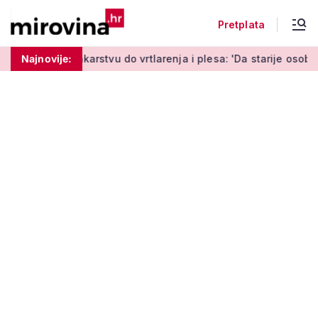
Pretplata
rstvu do vrtlarenja i plesa: 'Da starije osobe ne ostavimo sam
Najnovije: