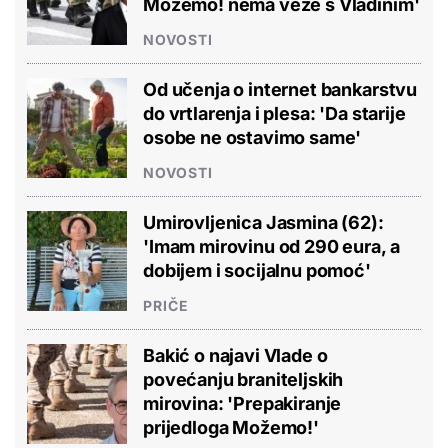
Možemo! nema veze s Vladinim'
NOVOSTI
Od učenja o internet bankarstvu
do vrtlarenja i plesa: 'Da starije
osobe ne ostavimo same'
NOVOSTI
Umirovljenica Jasmina (62):
'Imam mirovinu od 290 eura, a
dobijem i socijalnu pomoć'
PRIČE
Bakić o najavi Vlade o
povećanju braniteljskih
mirovina: 'Prepakiranje
prijedloga Možemo!'