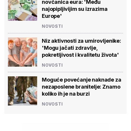
novčanica eura: 'Među
najopipljivijim su izrazima
Europe'
NOVOSTI
Niz aktivnosti za umirovljenike:
'Mogu jačati zdravlje,
pokretljivost i kvalitetu života'
NOVOSTI
Moguće povećanje naknade za
nezaposlene branitelje: Znamo
koliko ih je na burzi
NOVOSTI