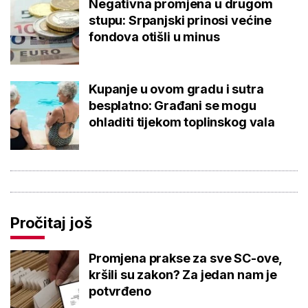
Negativna promjena u drugom
stupu: Srpanjski prinosi većine
fondova otišli u minus
Kupanje u ovom gradu i sutra
besplatno: Građani se mogu
ohladiti tijekom toplinskog vala
Pročitaj još
Promjena prakse za sve SC-ove,
kršili su zakon? Za jedan nam je
potvrđeno