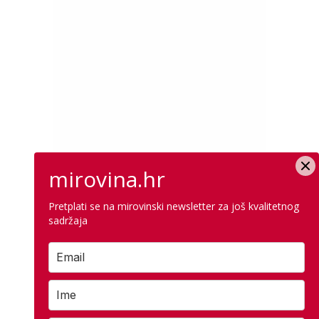
mirovina.hr
Pretplati se na mirovinski newsletter za još kvalitetnog
sadržaja