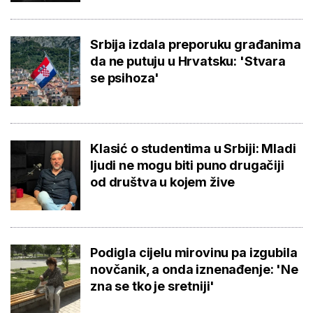
Srbija izdala preporuku građanima
da ne putuju u Hrvatsku: 'Stvara
se psihoza'
Klasić o studentima u Srbiji: Mladi
ljudi ne mogu biti puno drugačiji
od društva u kojem žive
Podigla cijelu mirovinu pa izgubila
novčanik, a onda iznenađenje: 'Ne
zna se tko je sretniji'