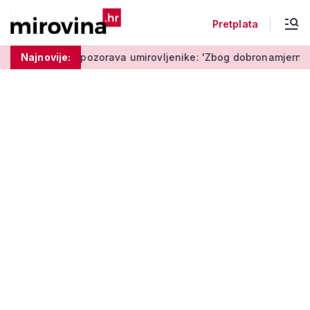
Pretplata
Policija upozorava umirovljenike: 'Zbog dobronamjernosti post
Najnovije: