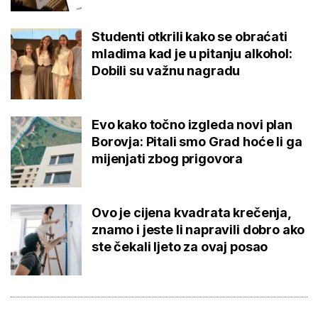
Studenti otkrili kako se obraćati
mladima kad je u pitanju alkohol:
Dobili su važnu nagradu
Evo kako točno izgleda novi plan
Borovja: Pitali smo Grad hoće li ga
mijenjati zbog prigovora
Ovo je cijena kvadrata krečenja,
znamo i jeste li napravili dobro ako
ste čekali ljeto za ovaj posao