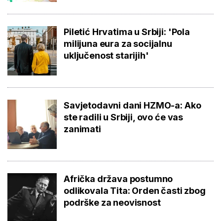
Piletić Hrvatima u Srbiji: 'Pola
milijuna eura za socijalnu
uključenost starijih'
Savjetodavni dani HZMO-a: Ako
ste radili u Srbiji, ovo će vas
zanimati
Afrička država postumno
odlikovala Tita: Orden časti zbog
podrške za neovisnost