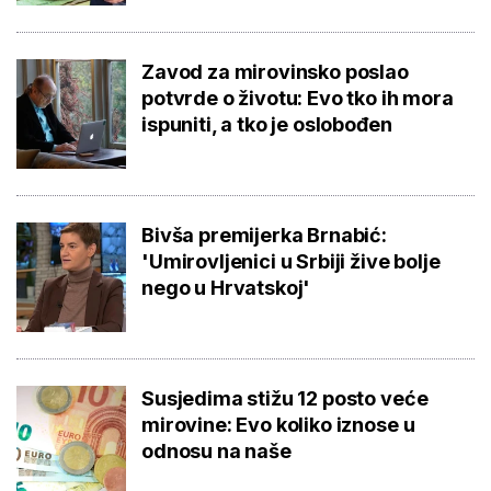
Zavod za mirovinsko poslao
potvrde o životu: Evo tko ih mora
ispuniti, a tko je oslobođen
Bivša premijerka Brnabić:
'Umirovljenici u Srbiji žive bolje
nego u Hrvatskoj'
Susjedima stižu 12 posto veće
mirovine: Evo koliko iznose u
odnosu na naše