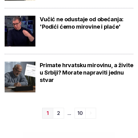
Vučić ne odustaje od obećanja:
'Podići ćemo mirovine i plaće'
Primate hrvatsku mirovinu, a živite
u Srbiji? Morate napraviti jednu
stvar
...
1
2
10