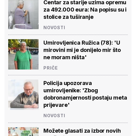
Centar za starije uzima opremu
za 492.000 eura: Na popisu su i
stolice za tuširanje
NOVOSTI
Umirovljenica Ružica (78): 'U
mirovini mi je donijelo mir što
ne moram ništa'
PRIČE
Policija upozorava
umirovljenike: 'Zbog
dobronamjernosti postaju meta
prijevare'
NOVOSTI
Možete glasati za izbor novih