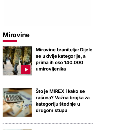
Mirovine
Mirovine branitelja: Dijele
se u dvije kategorije, a
prima ih oko 140.000
umirovljenika
PROVJERITE PONUDU
PROVJERITE PONUDU
PROVJERIT
Što je MIREX i kako se
računa? Važna brojka za
kategoriju štednje u
drugom stupu