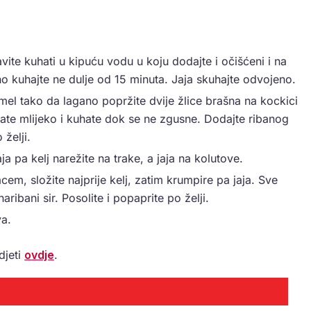
tavite kuhati u kipuću vodu u koju dodajte i očišćeni i na
o kuhajte ne dulje od 15 minuta. Jaja skuhajte odvojeno.
mel tako da lagano popržite dvije žlice brašna na kockici
ate mlijeko i kuhate dok se ne zgusne. Dodajte ribanog
želji.
ja pa kelj narežite na trake, a jaja na kolutove.
cem, složite najprije kelj, zatim krumpire pa jaja. Sve
ribani sir. Posolite i popaprite po želji.
va.
djeti
ovdje
.