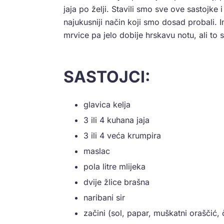
jaja po želji. Stavili smo sve ove sastojke i
najukusniji način koji smo dosad probali. In
mrvice pa jelo dobije hrskavu notu, ali to
SASTOJCI:
glavica kelja
3 ili 4 kuhana jaja
3 ili 4 veća krumpira
maslac
pola litre mlijeka
dvije žlice brašna
naribani sir
začini (sol, papar, muškatni oraščić,