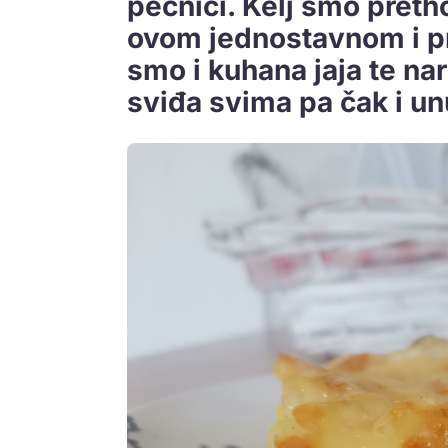
pećnici. Kelj smo preth
ovom jednostavnom i p
smo i kuhana jaja te nari
sviđa svima pa čak i u