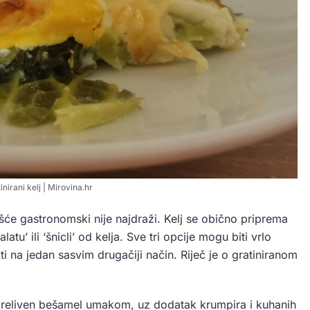
inirani kelj | Mirovina.hr
šće gastronomski nije najdraži. Kelj se obično priprema
atu’ ili ‘šnicli’ od kelja. Sve tri opcije mogu biti vrlo
ti na jedan sasvim drugačiji način. Riječ je o gratiniranom
preliven bešamel umakom, uz dodatak krumpira i kuhanih