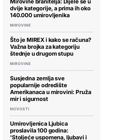
Mirovine branitelja: Dijele se u
dvije kategorije, a prima ih oko
140.000 umirovljenika
MIROVINE
Što je MIREX i kako se računa?
Važna brojka za kategoriju
štednje u drugom stupu
MIROVINE
Susjedna zemlja sve
popularnije odredište
Amerikanaca u mirovini: Pruža
mir i sigurnost
NOVOSTI
Umirovljenica Ljubica
proslavila 100 godina:
'Stoljeće uspomena, ljubavi i