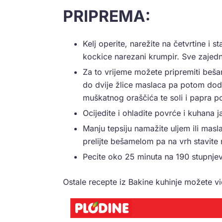
PRIPREMA:
Kelj operite, narežite na četvrtine i s
kockice narezani krumpir. Sve zajedn
Za to vrijeme možete pripremiti beša
do dvije žlice maslaca pa potom dod
muškatnog oraščića te soli i papra po 
Ocijedite i ohladite povrće i kuhana ja
Manju tepsiju namažite uljem ili masla
prelijte bešamelom pa na vrh stavite na
Pecite oko 25 minuta na 190 stupnje
Ostale recepte iz Bakine kuhinje možete vi