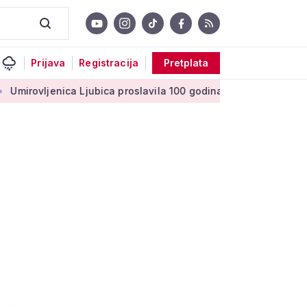
Prijava
Registracija
Pretplata
a Ljubica proslavila 100 godina: 'Stoljeće uspomena, ljubavi i 