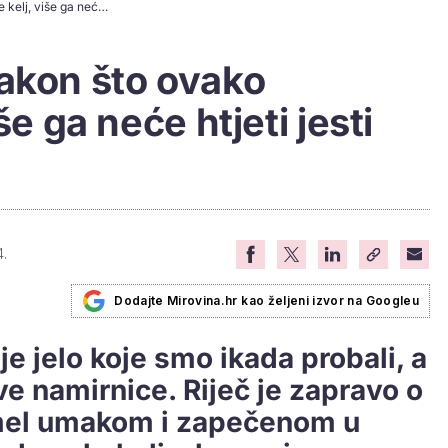
Bakina kuhinja: Nakon što ovako pripremite kelj, više ga neće htjeti jesti nikako drugačije
Nakon što ovako
še ga neće htjeti jesti
4.
Dodajte Mirovina.hr kao željeni izvor na Googleu
e je jelo koje smo ikada probali, a
ve namirnice. Riječ je zapravo o
mel umakom i zapečenom u