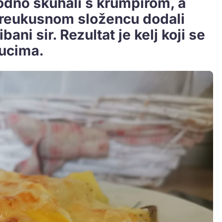
odno skuhali s krumpirom, a
reukusnom složencu dodali
bani sir. Rezultat je kelj koji se
nucima.