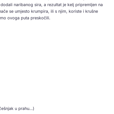
 dodali naribanog sira, a rezultat je kelj pripremljen na
ače se umjesto krumpira, ili s njim, koriste i krušne
 smo ovoga puta preskočili.
 češnjak u prahu…)