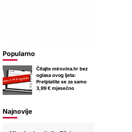
Popularno
Čitajte mirovina.hr bez
oglasa ovog ljeta:
Pretplatite se za samo
3,99 € mjesečno
Najnovije