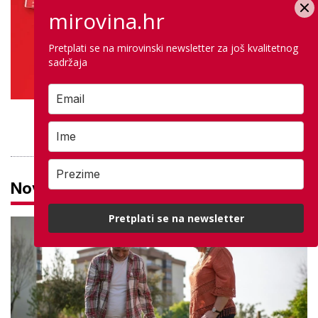
mirovina.hr
Pretplati se na mirovinski newsletter za još kvalitetnog
sadržaja
PROVJERITE PONUDU
Novosti
Pretplati se na newsletter