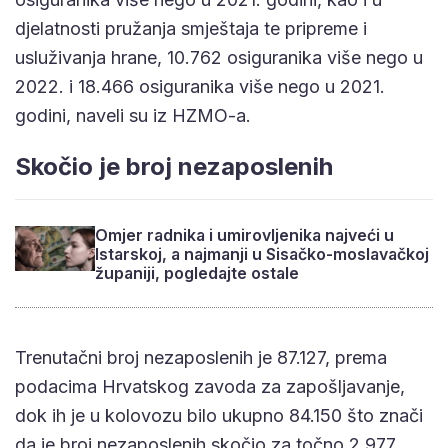
djelatnosti pružanja smještaja te pripreme i
usluživanja hrane, 10.762 osiguranika više nego u
2022. i 18.466 osiguranika više nego u 2021.
godini, naveli su iz HZMO-a.
Skočio je broj nezaposlenih
Omjer radnika i umirovljenika najveći u
Istarskoj, a najmanji u Sisačko-moslavačkoj
županiji, pogledajte ostale
Trenutačni broj nezaposlenih je 87.127, prema
podacima Hrvatskog zavoda za zapošljavanje,
dok ih je u kolovozu bilo ukupno 84.150 što znači
da je broj nezaposlenih skočio za točno 2.977