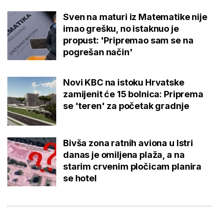
Sven na maturi iz Matematike nije
imao grešku, no istaknuo je
propust: 'Pripremao sam se na
pogrešan način'
Novi KBC na istoku Hrvatske
zamijenit će 15 bolnica: Priprema
se 'teren' za početak gradnje
Bivša zona ratnih aviona u Istri
danas je omiljena plaža, a na
starim crvenim pločicam planira
se hotel