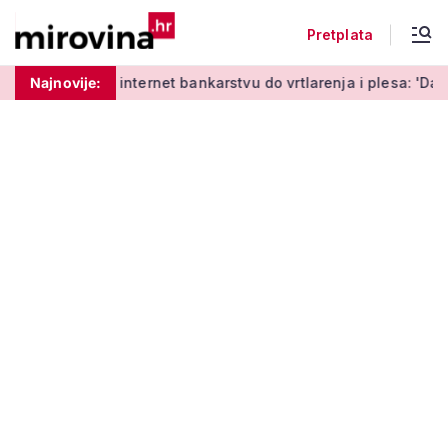
Pretplata
učenja o internet bankarstvu do vrtlarenja i plesa: 'Da starij
Najnovije: