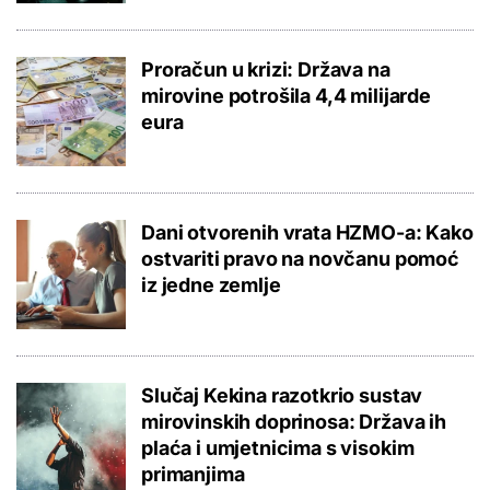
Proračun u krizi: Država na
mirovine potrošila 4,4 milijarde
eura
Dani otvorenih vrata HZMO-a: Kako
ostvariti pravo na novčanu pomoć
iz jedne zemlje
Slučaj Kekina razotkrio sustav
mirovinskih doprinosa: Država ih
plaća i umjetnicima s visokim
primanjima