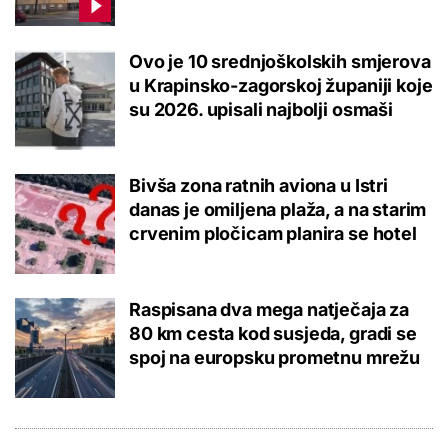
Ovo je 10 srednjoškolskih smjerova
u Krapinsko-zagorskoj županiji koje
su 2026. upisali najbolji osmaši
Bivša zona ratnih aviona u Istri
danas je omiljena plaža, a na starim
crvenim pločicam planira se hotel
Raspisana dva mega natječaja za
80 km cesta kod susjeda, gradi se
spoj na europsku prometnu mrežu