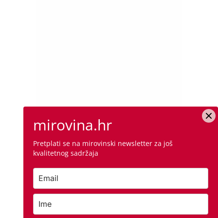
mirovina.hr
Pretplati se na mirovinski newsletter za još
kvalitetnog sadržaja