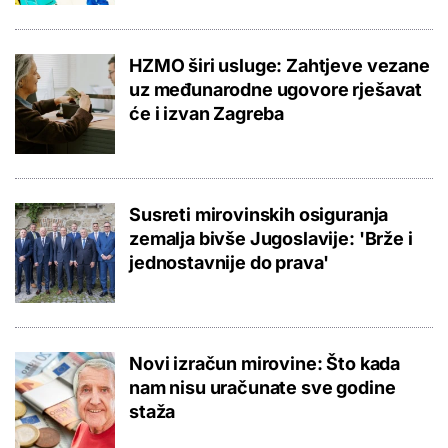
HZMO širi usluge: Zahtjeve vezane
uz međunarodne ugovore rješavat
će i izvan Zagreba
Susreti mirovinskih osiguranja
zemalja bivše Jugoslavije: 'Brže i
jednostavnije do prava'
Novi izračun mirovine: Što kada
nam nisu uračunate sve godine
staža