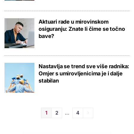
Aktuari rade u mirovinskom
osiguranju: Znate li čime se točno
bave?
Nastavlja se trend sve više radnika:
Omjer s umirovljenicima je i dalje
stabilan
...
1
2
4