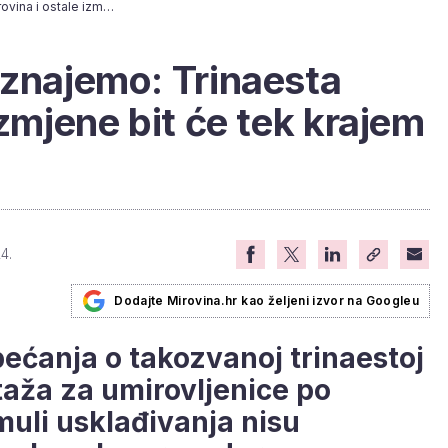
Iz Ministarstva doznajemo: Trinaesta mirovina i ostale izmjene bit će tek krajem godine
oznajemo: Trinaesta
izmjene bit će tek krajem
4.
Dodajte Mirovina.hr kao željeni izvor na Googleu
bećanja o takozvanoj trinaestoj
taža za umirovljenice po
rmuli usklađivanja nisu