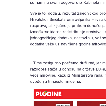
su nam i u svom odgovoru iz Kabineta mini
Sve je to, dodaju, rezultat zajedničkog pr
Hrvatske i Sindikata umirovljenika Hrvats
rasprava, ali ključno je prilikom donošen
između ‘solidarne redistribucije sredstva i
jednogodišnjeg dodatka, nastavljaju, važno 
dodatka veže uz navršene godine mirovin
– Time zasigurno potičemo duži rad, jer mo
razdoblje staža u odnosu na države EU-a, 
veće mirovine, kažu iz Ministarstva rada, mi
uvođenju trinaeste mirovine.