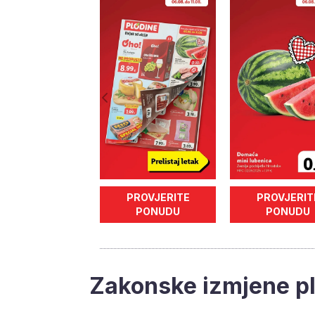
PROVJERITE
PROVJERIT
PONUDU
PONUDU
Zakonske izmjene pla