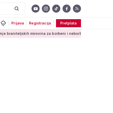
Prijava
Registracija
Pretplata
kih mirovina za borbeni i neborbeni sektor od početka 2027. g