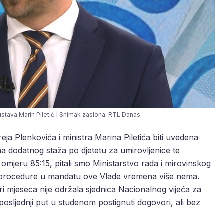
ustava Marin Piletić | Snimak zaslona: RTL Danas
a Plenkovića i ministra Marina Piletića biti uvedena
na dodatnog staža po djetetu za umirovljenice te
 omjeru 85:15, pitali smo Ministarstvo rada i mirovinskog
 procedure u mandatu ove Vlade vremena više nema.
tri mjeseca nije održala sjednica Nacionalnog vijeća za
 posljednji put u studenom postignuti dogovori, ali bez