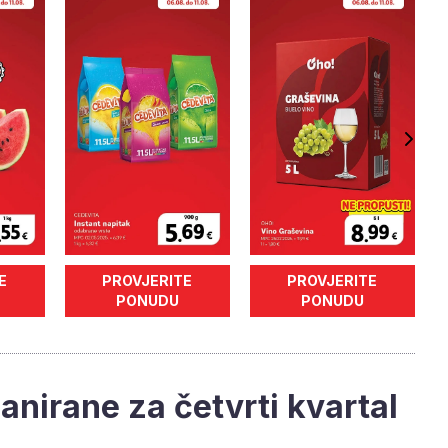
E
PROVJERITE
PROVJERITE
PONUDU
PONUDU
nirane za četvrti kvartal