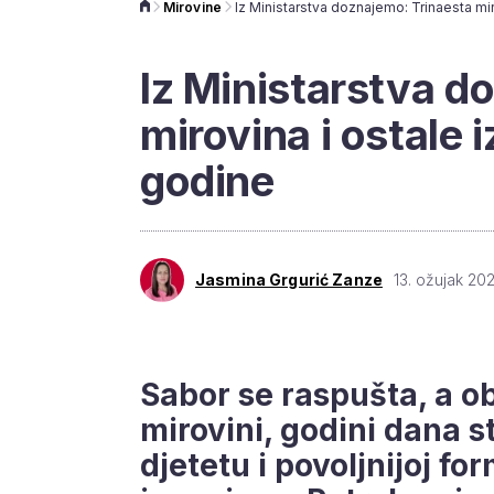
Mirovine
Iz Ministarstva d
mirovina i ostale 
godine
Jasmina Grgurić Zanze
13. ožujak 202
Sabor se raspušta, a o
mirovini, godini dana s
djetetu i povoljnijoj fo