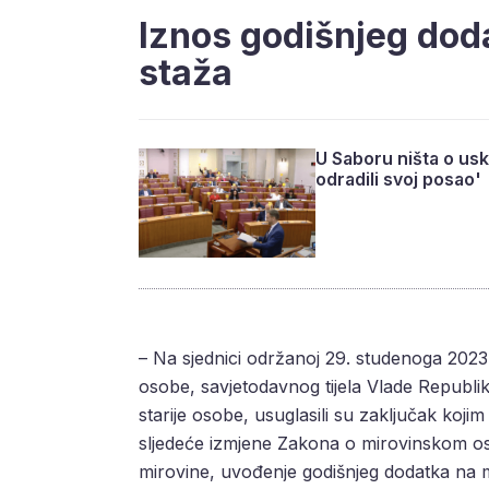
Iznos godišnjeg dod
staža
U Saboru ništa o uskl
odradili svoj posao'
– Na sjednici održanoj 29. studenoga 2023.,
osobe, savjetodavnog tijela Vlade Republik
starije osobe, usuglasili su zaključak koji
sljedeće izmjene Zakona o mirovinskom os
mirovine, uvođenje godišnjeg dodatka na mi