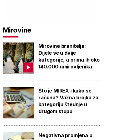
Mirovine
Mirovine branitelja:
Dijele se u dvije
kategorije, a prima ih oko
140.000 umirovljenika
PROVJERITE
PROVJERITE
PROVJ
Što je MIREX i kako se
PONUDU
PONUDU
PON
računa? Važna brojka za
kategoriju štednje u
drugom stupu
Negativna promjena u