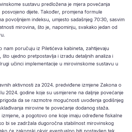
rovinskome sustavu predložena je mjera povećanja
posvojeno dijete. Također, promjena formule
ma povoljnijem indeksu, umjesto sadašnjeg 70:30, sasvim
tnosti mirovina, što je, napominju, svakako jedan od
vu.
 nam poručuju iz Piletićeva kabineta, zahtijevaju
to ujedno pretpostavlja i izradu detaljnih analiza i
 i drugi učinci implementacije u mirovinskome sustavu u
nih aktivnosti za 2024. predviđene izmjene Zakona o
lu 2024. godine koje su usmjerene na daljnje povećanje
i prigoda da se razmotre mogućnosti uvođenja godišnjeg
klađivanja mirovine te povećanje dodanog staža.
ve izmjene, a pogotovo one koje imaju određene fiskalne
ako bi se zadržala dugoročna stabilnost mirovinskog
kako će zakonski okvir eventualno biti postavljen tek