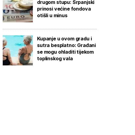
drugom stupu: Srpanjski
prinosi većine fondova
otišli u minus
Kupanje u ovom gradu i
sutra besplatno: Građani
se mogu ohladiti tijekom
toplinskog vala