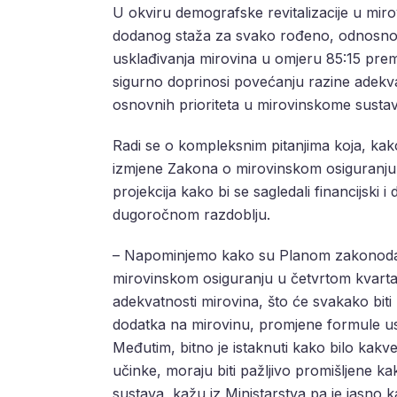
U okviru demografske revitalizacije u mi
dodanog staža za svako rođeno, odnosno 
usklađivanja mirovina u omjeru 85:15 pre
sigurno doprinosi povećanju razine adekva
osnovnih prioriteta u mirovinskome susta
Radi se o kompleksnim pitanjima koja, kako
izmjene Zakona o mirovinskom osiguranju, š
projekcija kako bi se sagledali financijski
dugoročnom razdoblju.
– Napominjemo kako su Planom zakonodav
mirovinskom osiguranju u četvrtom kvarta
adekvatnosti mirovina, što će svakako bit
dodatka na mirovinu, promjene formule us
Međutim, bitno je istaknuti kako bilo kak
učinke, moraju biti pažljivo promišljene k
sustava, kažu iz Ministarstva pa je jasno 