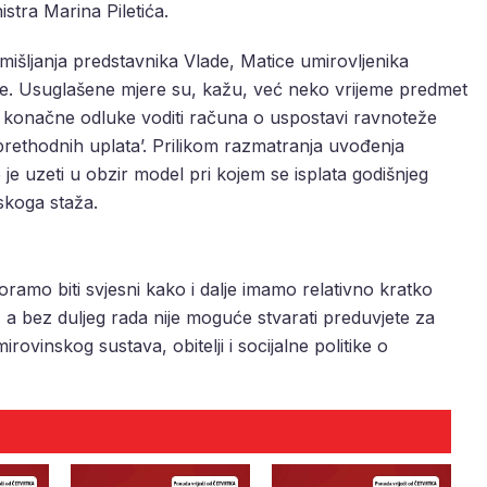
stra Marina Piletića.
omišljanja predstavnika Vlade, Matice umirovljenika
ke. Usuglašene mjere su, kažu, već neko vrijeme predmet
ja konačne odluke voditi računa o uspostavi ravnoteže
 prethodnih uplata’. Prilikom razmatranja uvođenja
je uzeti u obzir model pri kojem se isplata godišnjeg
skoga staža.
ramo biti svjesni kako i dalje imamo relativno kratko
a bez duljeg rada nije moguće stvarati preduvjete za
rovinskog sustava, obitelji i socijalne politike o