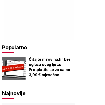
Popularno
Čitajte mirovina.hr bez
oglasa ovog ljeta:
Pretplatite se za samo
3,99 € mjesečno
Najnovije