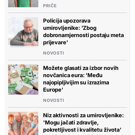
PRIČE
Policija upozorava
umirovljenike: 'Zbog
dobronamjernosti postaju meta
prijevare'
NOVOSTI
Možete glasati za izbor novih
novčanica eura: 'Među
najopipljivijim su izrazima
Europe'
NOVOSTI
Niz aktivnosti za umirovljenike:
'Mogu jačati zdravlje,
pokretljivost i kvalitetu života'