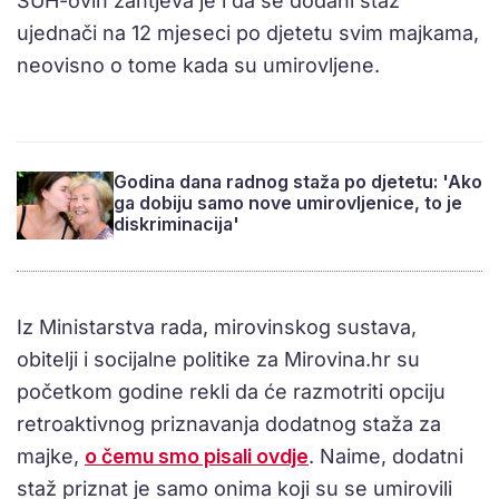
SUH-ovih zahtjeva je i da se dodani staž
ujednači na 12 mjeseci po djetetu svim majkama,
neovisno o tome kada su umirovljene.
Godina dana radnog staža po djetetu: 'Ako
ga dobiju samo nove umirovljenice, to je
diskriminacija'
Iz Ministarstva rada, mirovinskog sustava,
obitelji i socijalne politike za Mirovina.hr su
početkom godine rekli da će razmotriti opciju
retroaktivnog priznavanja dodatnog staža za
majke,
o čemu smo pisali ovdje
. Naime, dodatni
staž priznat je samo onima koji su se umirovili