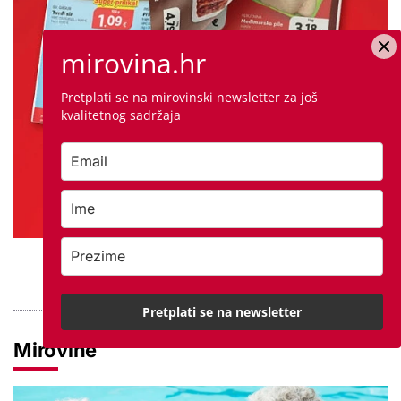
mirovina.hr
Pretplati se na mirovinski newsletter za još
kvalitetnog sadržaja
PROVJERITE PONUDU
Pretplati se na newsletter
Mirovine