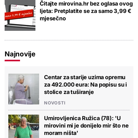
Čitajte mirovina.hr bez oglasa ovog
ljeta: Pretplatite se za samo 3,99 €
mjesečno
Najnovije
Centar za starije uzima opremu
za 492.000 eura: Na popisu su i
stolice za tuširanje
NOVOSTI
Umirovljenica Ružica (78): 'U
mirovini mi je donijelo mir što ne
moram ništa'