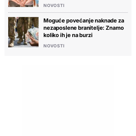
NOVOSTI
Moguće povećanje naknade za
nezaposlene branitelje: Znamo
koliko ih je na burzi
NOVOSTI