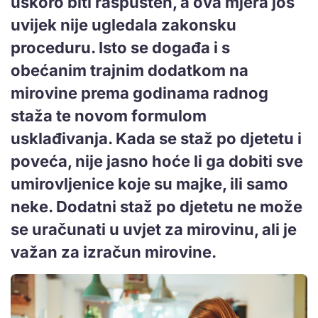
uskoro biti raspušten, a ova mjera još
uvijek nije ugledala zakonsku
proceduru. Isto se događa i s
obećanim trajnim dodatkom na
mirovine prema godinama radnog
staža te novom formulom
usklađivanja. Kada se staž po djetetu i
poveća, nije jasno hoće li ga dobiti sve
umirovljenice koje su majke, ili samo
neke. Dodatni staž po djetetu ne može
se uračunati u uvjet za mirovinu, ali je
važan za izračun mirovine.