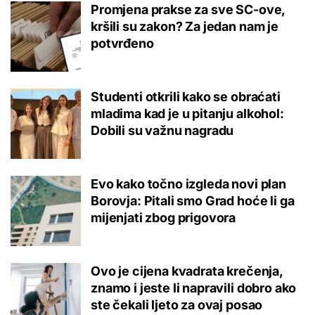
Promjena prakse za sve SC-ove,
kršili su zakon? Za jedan nam je
potvrđeno
Studenti otkrili kako se obraćati
mladima kad je u pitanju alkohol:
Dobili su važnu nagradu
Evo kako točno izgleda novi plan
Borovja: Pitali smo Grad hoće li ga
mijenjati zbog prigovora
Ovo je cijena kvadrata krečenja,
znamo i jeste li napravili dobro ako
ste čekali ljeto za ovaj posao