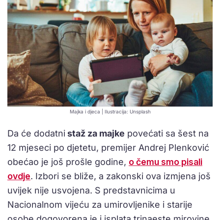
Majka i djeca | Ilustracija: Unsplash
Da će dodatni
staž za majke
povećati sa šest na
12 mjeseci po djetetu, premijer Andrej Plenković
obećao je još prošle godine,
o čemu smo pisali
ovdje
. Izbori se bliže, a zakonski ova izmjena još
uvijek nije usvojena. S predstavnicima u
Nacionalnom vijeću za umirovljenike i starije
osobe dogovorena je i isplata trinaeste mirovine