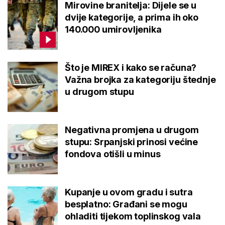
Mirovine branitelja: Dijele se u
dvije kategorije, a prima ih oko
140.000 umirovljenika
Što je MIREX i kako se računa?
Važna brojka za kategoriju štednje
u drugom stupu
Negativna promjena u drugom
stupu: Srpanjski prinosi većine
fondova otišli u minus
Kupanje u ovom gradu i sutra
besplatno: Građani se mogu
ohladiti tijekom toplinskog vala