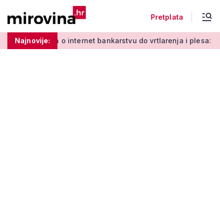
Pretplata
Od učenja o internet bankarstvu do vrtlarenja i plesa: 'Da st
Najnovije: