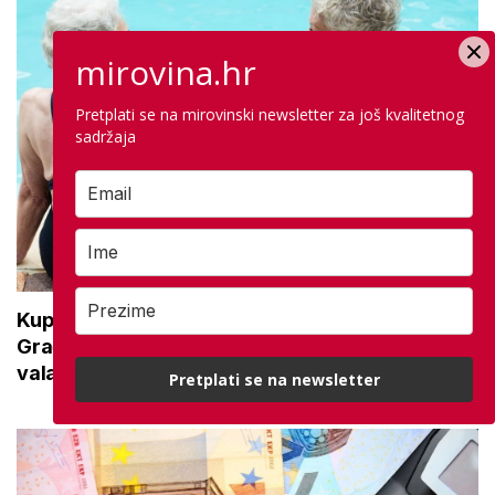
mirovina.hr
Pretplati se na mirovinski newsletter za još kvalitetnog
sadržaja
Kupanje u ovom gradu i sutra besplatno:
Građani se mogu ohladiti tijekom toplinskog
vala
Pretplati se na newsletter