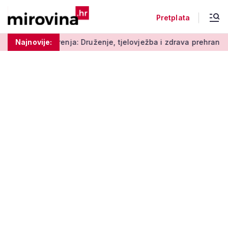
Pretplata
ja: Druženje, tjelovježba i zdrava prehrana za umirovljenike
Najnovije: