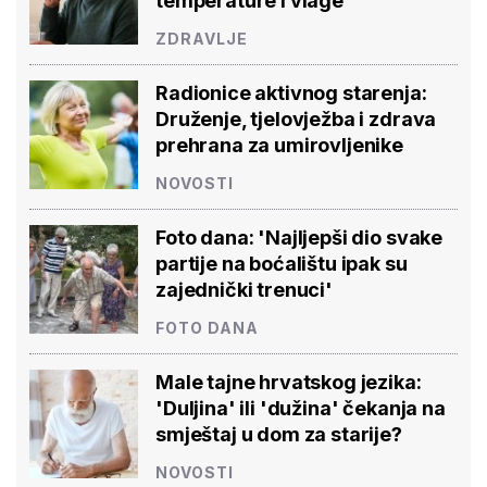
temperature i vlage'
ZDRAVLJE
Radionice aktivnog starenja:
Druženje, tjelovježba i zdrava
prehrana za umirovljenike
NOVOSTI
Foto dana: 'Najljepši dio svake
partije na boćalištu ipak su
zajednički trenuci'
FOTO DANA
Male tajne hrvatskog jezika:
'Duljina' ili 'dužina' čekanja na
smještaj u dom za starije?
NOVOSTI