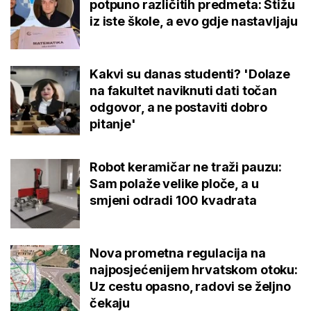
potpuno različitih predmeta: Stižu
iz iste škole, a evo gdje nastavljaju
Kakvi su danas studenti? 'Dolaze
na fakultet naviknuti dati točan
odgovor, a ne postaviti dobro
pitanje'
Robot keramičar ne traži pauzu:
Sam polaže velike ploče, a u
smjeni odradi 100 kvadrata
Nova prometna regulacija na
najposjećenijem hrvatskom otoku:
Uz cestu opasno, radovi se željno
čekaju