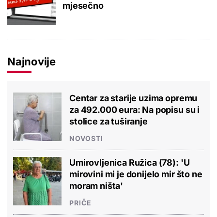
mjesečno
Najnovije
Centar za starije uzima opremu
za 492.000 eura: Na popisu su i
stolice za tuširanje
NOVOSTI
Umirovljenica Ružica (78): 'U
mirovini mi je donijelo mir što ne
moram ništa'
PRIČE