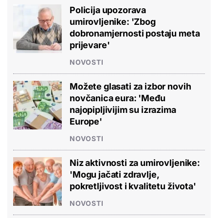
Policija upozorava
umirovljenike: 'Zbog
dobronamjernosti postaju meta
prijevare'
NOVOSTI
Možete glasati za izbor novih
novčanica eura: 'Među
najopipljivijim su izrazima
Europe'
NOVOSTI
Niz aktivnosti za umirovljenike:
'Mogu jačati zdravlje,
pokretljivost i kvalitetu života'
NOVOSTI