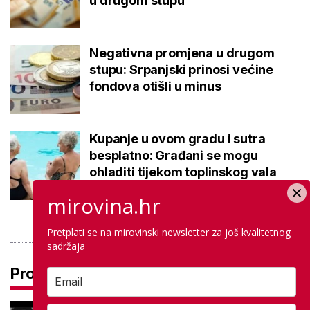
u drugom stupu
Negativna promjena u drugom
stupu: Srpanjski prinosi većine
fondova otišli u minus
Kupanje u ovom gradu i sutra
besplatno: Građani se mogu
ohladiti tijekom toplinskog vala
mirovina.hr
Pretplati se na mirovinski newsletter za još kvalitetnog
sadržaja
Pročitaj još
Najtužnija objava škole, preminuo