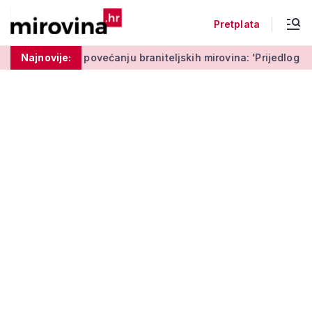
Pretplata
Medved o povećanju braniteljskih mirovina: 'Prijedlog Može
Najnovije: