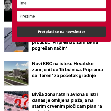
je učenik: 'Pamtit ćemo ga po
dobroti i osmijehu'
Sven na maturi iz Matematike nije
Pretplati se na newsletter
imao grešku, no istaknuo je
propust: 'Pripremao sam se na
pogrešan način'
Novi KBC na istoku Hrvatske
zamijenit će 15 bolnica: Priprema
se 'teren' za početak gradnje
Bivša zona ratnih aviona u Istri
danas je omiljena plaža, a na
starim crvenim pločicam planira