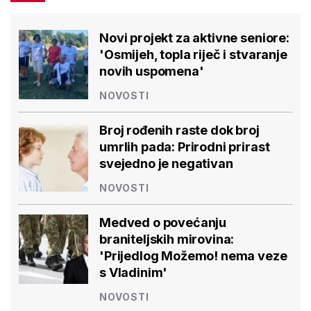
Novi projekt za aktivne seniore:
'Osmijeh, topla riječ i stvaranje
novih uspomena'
NOVOSTI
Broj rođenih raste dok broj
umrlih pada: Prirodni prirast
svejedno je negativan
NOVOSTI
Medved o povećanju
braniteljskih mirovina:
'Prijedlog Možemo! nema veze
s Vladinim'
NOVOSTI