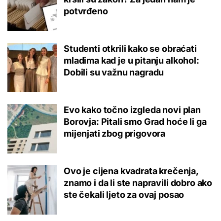
potvrđeno
Studenti otkrili kako se obraćati
mladima kad je u pitanju alkohol:
Dobili su važnu nagradu
Evo kako točno izgleda novi plan
Borovja: Pitali smo Grad hoće li ga
mijenjati zbog prigovora
Ovo je cijena kvadrata krečenja,
znamo i da li ste napravili dobro ako
ste čekali ljeto za ovaj posao