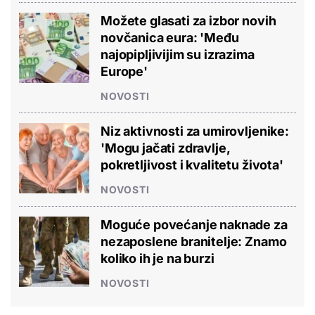
Možete glasati za izbor novih
novčanica eura: 'Među
najopipljivijim su izrazima
Europe'
NOVOSTI
Niz aktivnosti za umirovljenike:
'Mogu jačati zdravlje,
pokretljivost i kvalitetu života'
NOVOSTI
Moguće povećanje naknade za
nezaposlene branitelje: Znamo
koliko ih je na burzi
NOVOSTI