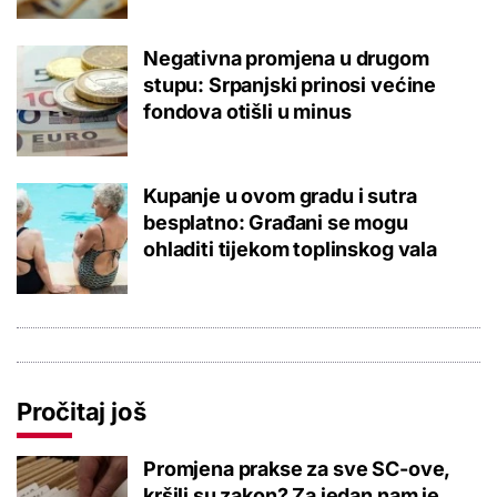
Negativna promjena u drugom
stupu: Srpanjski prinosi većine
fondova otišli u minus
Kupanje u ovom gradu i sutra
besplatno: Građani se mogu
ohladiti tijekom toplinskog vala
Pročitaj još
Promjena prakse za sve SC-ove,
kršili su zakon? Za jedan nam je