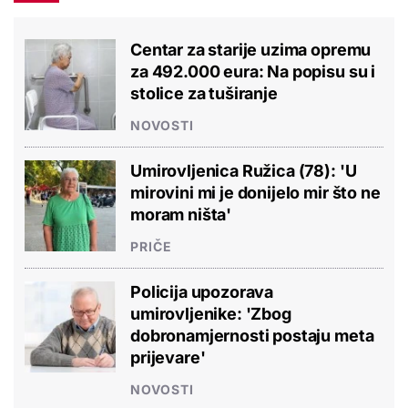
Centar za starije uzima opremu
za 492.000 eura: Na popisu su i
stolice za tuširanje
NOVOSTI
Umirovljenica Ružica (78): 'U
mirovini mi je donijelo mir što ne
moram ništa'
PRIČE
Policija upozorava
umirovljenike: 'Zbog
dobronamjernosti postaju meta
prijevare'
NOVOSTI