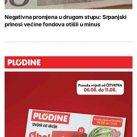
Negativna promjena u drugom stupu: Srpanjski
prinosi većine fondova otišli u minus