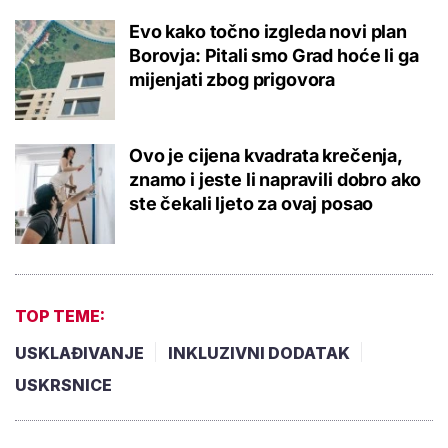
Evo kako točno izgleda novi plan
Borovja: Pitali smo Grad hoće li ga
mijenjati zbog prigovora
Ovo je cijena kvadrata krečenja,
znamo i jeste li napravili dobro ako
ste čekali ljeto za ovaj posao
TOP TEME:
USKLAĐIVANJE
INKLUZIVNI DODATAK
USKRSNICE