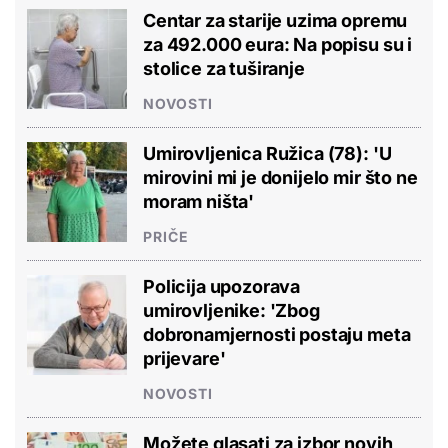
Centar za starije uzima opremu
za 492.000 eura: Na popisu su i
stolice za tuširanje
NOVOSTI
Umirovljenica Ružica (78): 'U
mirovini mi je donijelo mir što ne
moram ništa'
PRIČE
Policija upozorava
umirovljenike: 'Zbog
dobronamjernosti postaju meta
prijevare'
NOVOSTI
Možete glasati za izbor novih