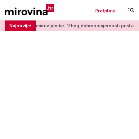
Pretplata
mirovljenike: 'Zbog dobronamjernosti postaju meta prijevare'
Najnovije: