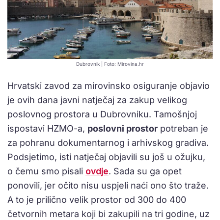
Dubrovnik | Foto: Mirovina.hr
Hrvatski zavod za mirovinsko osiguranje objavio
je ovih dana javni natječaj za zakup velikog
poslovnog prostora u Dubrovniku. Tamošnjoj
ispostavi HZMO-a,
poslovni prostor
potreban je
za pohranu dokumentarnog i arhivskog gradiva.
Podsjetimo, isti natječaj objavili su još u ožujku,
o čemu smo pisali
ovdje
. Sada su ga opet
ponovili, jer očito nisu uspjeli naći ono što traže.
A to je prilično velik prostor od 300 do 400
četvornih metara koji bi zakupili na tri godine, uz