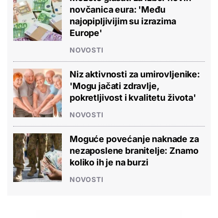
novčanica eura: 'Među
najopipljivijim su izrazima
Europe'
NOVOSTI
Niz aktivnosti za umirovljenike:
'Mogu jačati zdravlje,
pokretljivost i kvalitetu života'
NOVOSTI
Moguće povećanje naknade za
nezaposlene branitelje: Znamo
koliko ih je na burzi
NOVOSTI