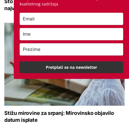
Što je prinos i kako se računa? Jedna od
kvalitetnog sadržaja
najvažnijih vrijednosti u drugom stupu
Pretplati se na newsletter
Stižu mirovine za srpanj: Mirovinsko objavilo
datum isplate