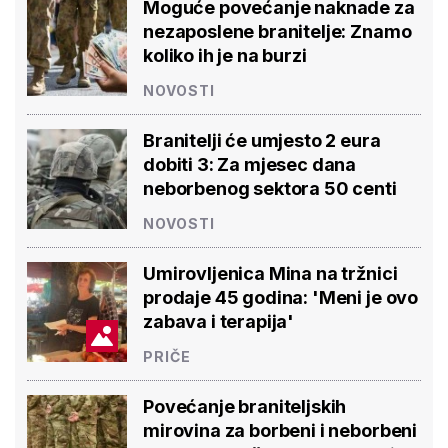
Moguće povećanje naknade za
nezaposlene branitelje: Znamo
koliko ih je na burzi
NOVOSTI
Branitelji će umjesto 2 eura
dobiti 3: Za mjesec dana
neborbenog sektora 50 centi
NOVOSTI
Umirovljenica Mina na tržnici
prodaje 45 godina: 'Meni je ovo
zabava i terapija'
PRIČE
Povećanje braniteljskih
mirovina za borbeni i neborbeni