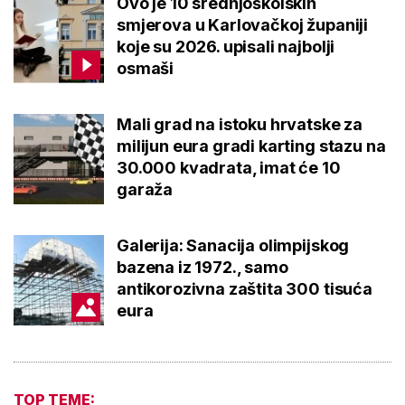
Ovo je 10 srednjoškolskih
smjerova u Karlovačkoj županiji
koje su 2026. upisali najbolji
osmaši
Mali grad na istoku hrvatske za
milijun eura gradi karting stazu na
30.000 kvadrata, imat će 10
garaža
Galerija: Sanacija olimpijskog
bazena iz 1972., samo
antikorozivna zaštita 300 tisuća
eura
TOP TEME: