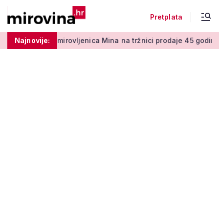
Pretplata
centi
Najnovije:
Umirovljenica Mina na tržnici prodaje 45 godina: 'Meni