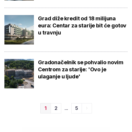
Grad diže kredit od 18 milijuna
eura: Centar za starije bit će gotov
u travnju
Gradonačelnik se pohvalio novim
Centrom za starije: 'Ovo je
ulaganje u ljude'
...
1
2
5