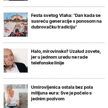
Festa svetog Vlaha: 'Dan kada se
susreću generacije s ponosom na
dubrovačku tradiciju'
Halo, mirovinsko? Uzalud zovete,
jer u jednom uredu ne rade
telefonske linije
Umirovljenica ostala bez pola
milijuna eura: Sve je počelo s
jednim pozivom