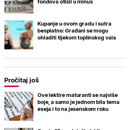
fondova otišli u minus
Kupanje u ovom gradu i sutra
besplatno: Građani se mogu
ohladiti tijekom toplinskog vala
Pročitaj još
Ove lektire maturanti se najviše
boje, a samo je jednom bila tema
eseja i to na jesenskom roku