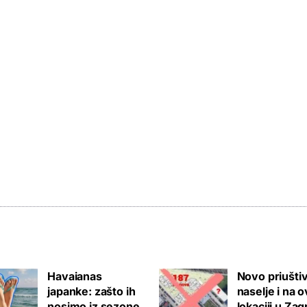
Havaianas
Novo priušti
japanke: zašto ih
naselje i na o
nosimo iz sezone
lokaciji u Za