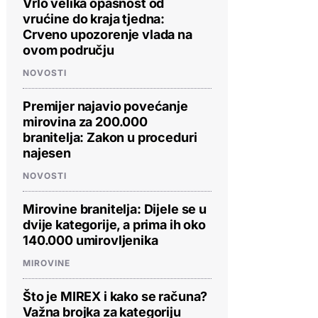
Vrlo velika opasnost od
vrućine do kraja tjedna:
Crveno upozorenje vlada na
ovom području
NOVOSTI
Premijer najavio povećanje
mirovina za 200.000
branitelja: Zakon u proceduri
najesen
NOVOSTI
Mirovine branitelja: Dijele se u
dvije kategorije, a prima ih oko
140.000 umirovljenika
MIROVINE
Što je MIREX i kako se računa?
Važna brojka za kategoriju