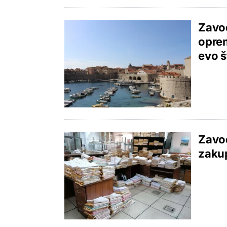
Zavod
oprem
evo š
Zavod
zakup