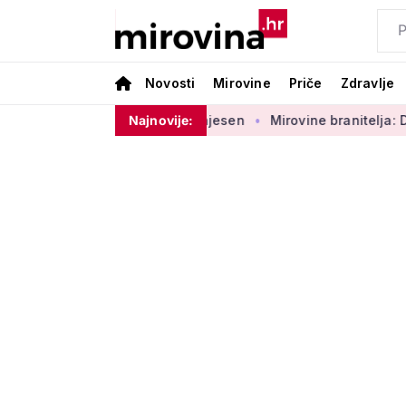
Novosti
Mirovine
Priče
Zdravlje
: Zakon u proceduri najesen
Najnovije:
Mirovine branitelja: Dijele se u