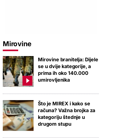
Mirovine
Mirovine branitelja: Dijele
se u dvije kategorije, a
prima ih oko 140.000
umirovljenika
Što je MIREX i kako se
računa? Važna brojka za
kategoriju štednje u
drugom stupu