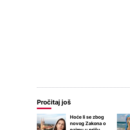
Pročitaj još
Hoće li se zbog
novog Zakona o
najmu u priču