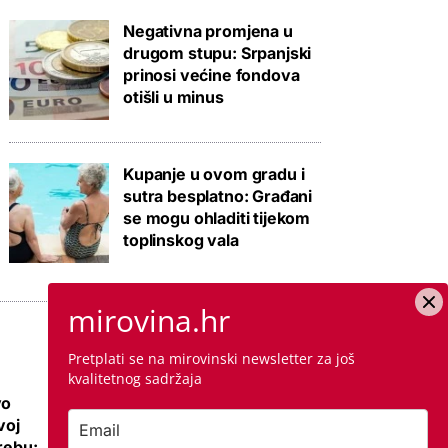
Negativna promjena u
drugom stupu: Srpanjski
prinosi većine fondova
otišli u minus
Kupanje u ovom gradu i
sutra besplatno: Građani
se mogu ohladiti tijekom
toplinskog vala
mirovina.hr
Pretplati se na mirovinski newsletter za još
kvalitetnog sadržaja
vo
Ovo su najbolje
voj
nove kuće i vile na
grebu:
sve 4 strane