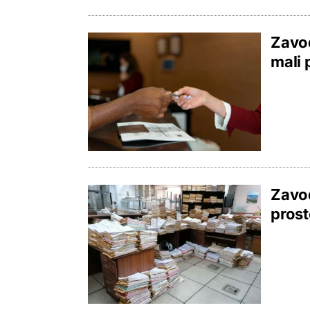
Zavod
mali 
Zavod
prost