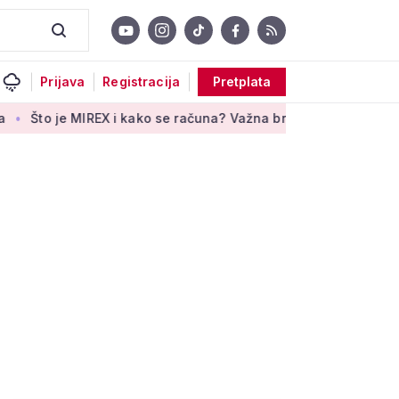
Prijava
Registracija
Pretplata
e MIREX i kako se računa? Važna brojka za kategoriju štednje 