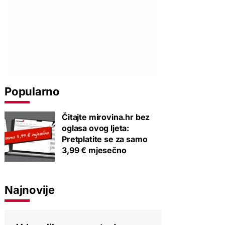
Popularno
Čitajte mirovina.hr bez
oglasa ovog ljeta:
Pretplatite se za samo
3,99 € mjesečno
Najnovije