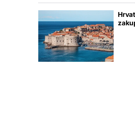
Hrvat
zakup