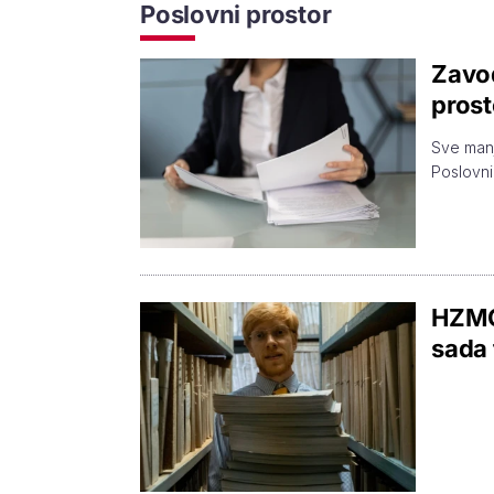
Poslovni prostor
Zavod
prost
Sve manj
Poslovni
HZMO 
sada 