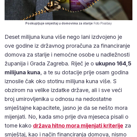
Poskupljuje smještaj u domovima za starije
Foto:Pixabay
Deset milijuna kuna više nego lani izdvojeno je
ove godine iz državnog proračuna za financiranje
domova za starije i nemoćne osobe u nadležnosti
županija i Grada Zagreba. Riječ je o
ukupno 164,5
milijuna kuna
, a te su dotacije prije osam godina
iznosile čak oko stotinu milijuna kuna više. S
obzirom na velike izdatke države, ali i sve veći
broj umirovljenika u odnosu na nedostatne
smještajne kapacitete, jasno je da se nešto mora
mijenjati. No, kada smo prije dva mjeseca pisali o
tome kako
država hitno mora mijenjati kriterije
za
smještaj, kao i način financiranja domova, nismo