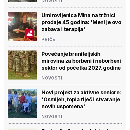
NOVOSTI
Umirovljenica Mina na tržnici
prodaje 45 godina: 'Meni je ovo
zabava i terapija'
PRIČE
Povećanje braniteljskih
mirovina za borbeni i neborbeni
sektor od početka 2027. godine
NOVOSTI
Novi projekt za aktivne seniore:
'Osmijeh, topla riječ i stvaranje
novih uspomena'
NOVOSTI