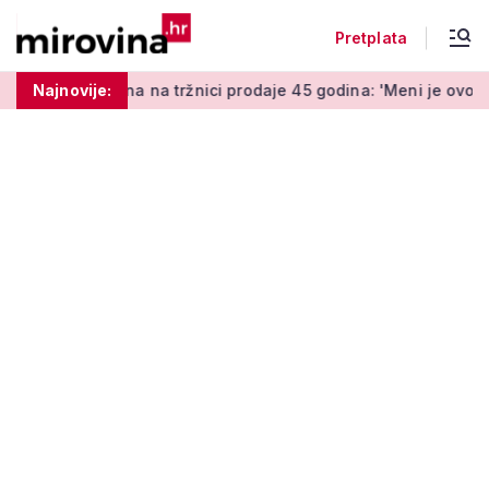
Pretplata
na tržnici prodaje 45 godina: 'Meni je ovo zabava i terapija'
Najnovije: