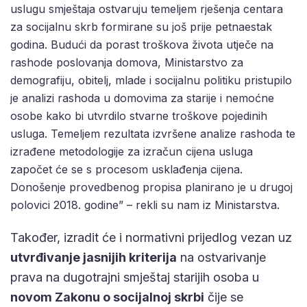
uslugu smještaja ostvaruju temeljem rješenja centara
za socijalnu skrb formirane su još prije petnaestak
godina. Budući da porast troškova života utječe na
rashode poslovanja domova, Ministarstvo za
demografiju, obitelj, mlade i socijalnu politiku pristupilo
je analizi rashoda u domovima za starije i nemoćne
osobe kako bi utvrdilo stvarne troškove pojedinih
usluga. Temeljem rezultata izvršene analize rashoda te
izrađene metodologije za izračun cijena usluga
započet će se s procesom usklađenja cijena.
Donošenje provedbenog propisa planirano je u drugoj
polovici 2018. godine” – rekli su nam iz Ministarstva.
Također, izradit će i normativni prijedlog vezan uz
utvrđivanje jasnijih kriterija
na ostvarivanje
prava na dugotrajni smještaj starijih osoba u
novom Zakonu o socijalnoj skrbi
čije se