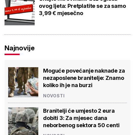
ovog ljeta: Pretplatite se za samo
3,99 € mjesečno
Najnovije
Moguće povećanje naknade za
nezaposlene branitelje: Znamo
koliko ih je na burzi
NOVOSTI
Branitelji će umjesto 2 eura
dobiti 3: Za mjesec dana
neborbenog sektora 50 centi