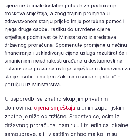
cijena ne bi imali dostatne prihode za podmirenje
troškova smještaja, a zbog trajnih promjena u
zdravstvenom stanju prijeko im je potrebna pomoć i
njega druge osobe, razliku do utvrđene cijene
smještaja podmirivat će Ministarstvo iz sredstava
državnog proračuna. Spomenute promjene u načinu
financiranja i usklađivanju cijena usluga rezultirat će i
smanjenjem nejednakosti građana u dostupnosti na
ostvarivanje prava na usluge smještaja u domovima za
starije osobe temeljem Zakona o socijalnoj skrbi” -
poručuju iz Ministarstva.
U usporedbi sa znatno skupljim privatnim
domovima,
cijena smještaja
u onim županijskim
znatno je niža od tržišne. Sredstva se, osim iz
državnog proračuna, namiruju i iz jedinica lokalne
samouprave, ali i vlastitim prihodima koji nisu