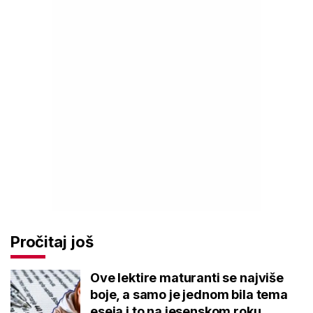
Pročitaj još
Ove lektire maturanti se najviše
boje, a samo je jednom bila tema
eseja i to na jesenskom roku