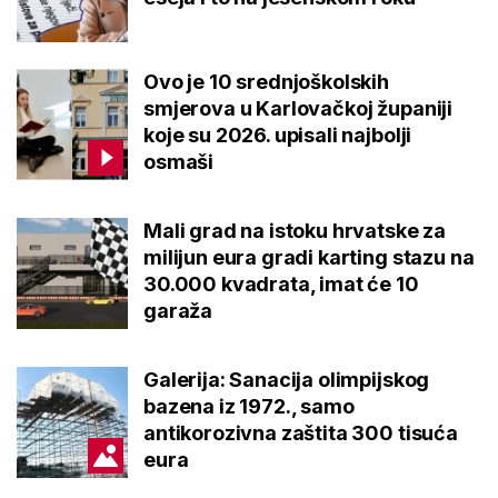
Ovo je 10 srednjoškolskih
smjerova u Karlovačkoj županiji
koje su 2026. upisali najbolji
osmaši
Mali grad na istoku hrvatske za
milijun eura gradi karting stazu na
30.000 kvadrata, imat će 10
garaža
Galerija: Sanacija olimpijskog
bazena iz 1972., samo
antikorozivna zaštita 300 tisuća
eura