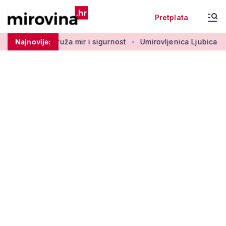
Pretplata
irovini: Pruža mir i sigurnost
Najnovije:
Umirovljenica Ljubica prosla