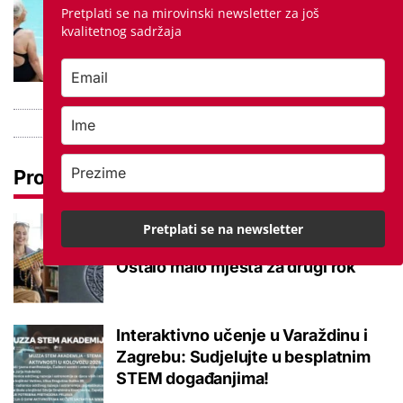
Kupanje u ovom gradu i sutra
Pretplati se na mirovinski newsletter za još
besplatno: Građani se mogu
kvalitetnog sadržaja
ohladiti tijekom toplinskog vala
Pročitaj još
Među najtraženijim zanimanjima na
Pretplati se na newsletter
burzi samo za jedno treba faks:
Ostalo malo mjesta za drugi rok
Interaktivno učenje u Varaždinu i
Zagrebu: Sudjelujte u besplatnim
STEM događanjima!