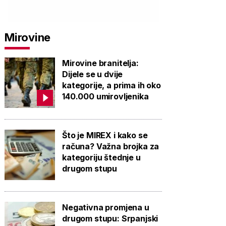
Mirovine
Mirovine branitelja:
Dijele se u dvije
kategorije, a prima ih oko
140.000 umirovljenika
Što je MIREX i kako se
računa? Važna brojka za
kategoriju štednje u
drugom stupu
Negativna promjena u
drugom stupu: Srpanjski