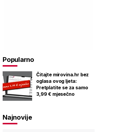
Popularno
Čitajte mirovina.hr bez
oglasa ovog ljeta:
Pretplatite se za samo
3,99 € mjesečno
Najnovije