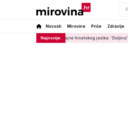
Novosti
Mirovine
Priče
Zdravlje
trenuci'
Male tajne hrvatskog jezika: 'Duljina' ili 'dužina' 
Najnovije: