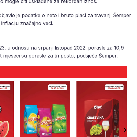
o mogle biti usklađene za rekordan iznos.
bjavio je podatke o neto i bruto plaći za travanj. Šemper
inflaciju značajno veći.
023. u odnosu na srpanj-listopad 2022. porasle za 10,9
et mjeseci su porasle za tri posto, podsjeća Šemper.