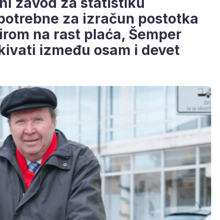
ni zavod za statistiku
potrebne za izračun postotka
zirom na rast plaća, Šemper
kivati između osam i devet