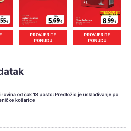
E
PROVJERITE
PROVJERITE
PONUDU
PONUDU
datak
irovina od čak 18 posto: Predložio je usklađivanje po
ljeničke košarice