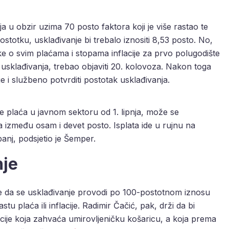
a u obzir uzima 70 posto faktora koji je više rastao te
stotku, usklađivanje bi trebalo iznositi 8,53 posto. No,
ke o svim plaćama i stopama inflacije za prvo polugodište
usklađivanja, trebao objaviti 20. kolovoza. Nakon toga
 i službeno potvrditi postotak usklađivanja.
plaća u javnom sektoru od 1. lipnja, može se
 između osam i devet posto. Isplata ide u rujnu na
panj, podsjetio je Šemper.
nje
e da se usklađivanje provodi po 100-postotnom iznosu
stu plaća ili inflacije. Radimir Čačić, pak, drži da bi
lacije koja zahvaća umirovljeničku košaricu, a koja prema