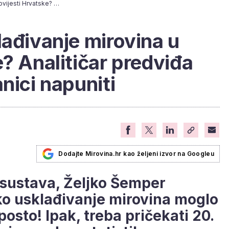
Stiže najveće usklađivanje mirovina u povijesti Hrvatske? Analitičar predviđa koliko će se novčanici napuniti
lađivanje mirovina u
e? Analitičar predviđa
nici napuniti
Dodajte Mirovina.hr kao željeni izvor na Googleu
 sustava, Željko Šemper
ko usklađivanje mirovina moglo
posto! Ipak, treba pričekati 20.