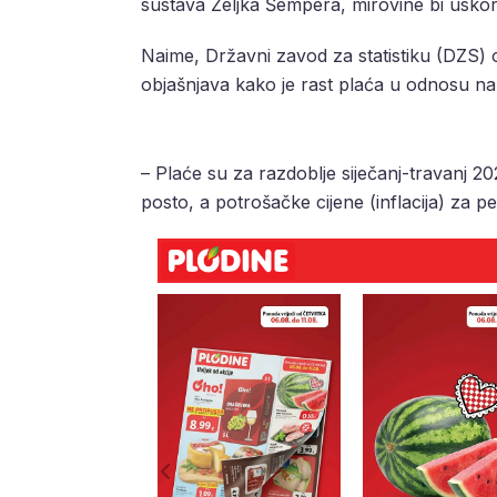
sustava Željka Šempera, mirovine bi uskor
Naime, Državni zavod za statistiku (DZS) o
objašnjava kako je rast plaća u odnosu na 
– Plaće su za razdoblje siječanj-travanj 2
posto, a potrošačke cijene (inflacija) za p