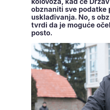
kolovoza, kad će Držav
obznaniti sve podatke 
usklađivanja. No, s ob
tvrdi da je moguće oče
posto.