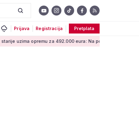
Prijava
Registracija
Pretplata
 opremu za 492.000 eura: Na popisu su i stolice za tuširanje