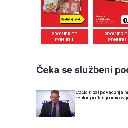
PROVJERITE
PROVJERIT
PONUDU
PONUDU
Čeka se službeni po
Čačić traži povećanje m
realnoj inflaciji umirov