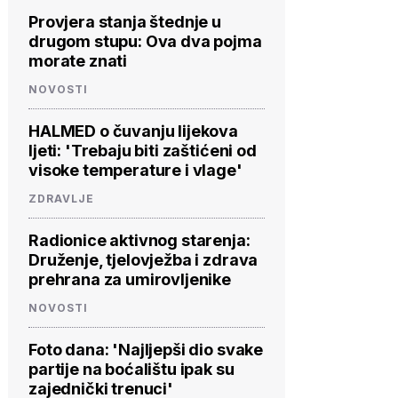
Provjera stanja štednje u
drugom stupu: Ova dva pojma
morate znati
NOVOSTI
HALMED o čuvanju lijekova
ljeti: 'Trebaju biti zaštićeni od
visoke temperature i vlage'
ZDRAVLJE
Radionice aktivnog starenja:
Druženje, tjelovježba i zdrava
prehrana za umirovljenike
NOVOSTI
Foto dana: 'Najljepši dio svake
partije na boćalištu ipak su
zajednički trenuci'