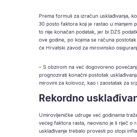
Prema formuli za izračun usklađivanja, koj
30 posto faktora koji je rastao u manjem po
to nije konačan podatak, jer bi DZS podat
ove godine, po kojima se računa postotak 
će Hrvatski zavod za mirovinsko osiguranje
– S obzirom na već dogovoreno povećanje 
prognozirati konačni postotak usklađivanja
mirovini za kolovoz, kao i zaostatak za sr
Rekordno usklađiva
Umirovljeničke udruge već godinama traž
većeg faktora rasta, neovisno je li riječ o ra
usklađivanje trebalo provesti po stopi inf