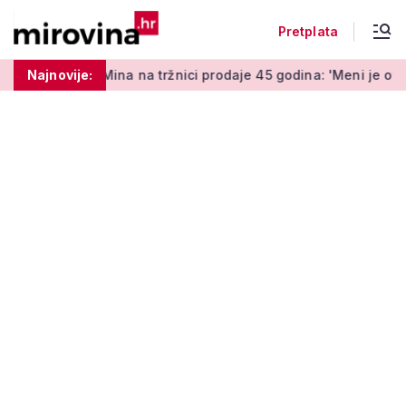
Pretplata
a na tržnici prodaje 45 godina: 'Meni je ovo zabava i terapija'
Najnovije: