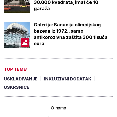
30.000 kvadrata, imat će 10
garaža
Galerija: Sanacija olimpijskog
bazena iz 1972., samo
antikorozivna zaštita 300 tisuća
eura
TOP TEME:
USKLAĐIVANJE
INKLUZIVNI DODATAK
USKRSNICE
O nama