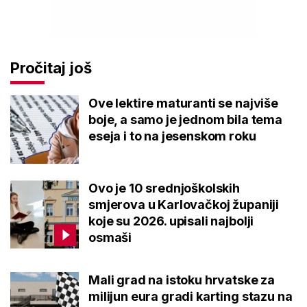
Pročitaj još
Ove lektire maturanti se najviše
boje, a samo je jednom bila tema
eseja i to na jesenskom roku
Ovo je 10 srednjoškolskih
smjerova u Karlovačkoj županiji
koje su 2026. upisali najbolji
osmaši
Mali grad na istoku hrvatske za
milijun eura gradi karting stazu na