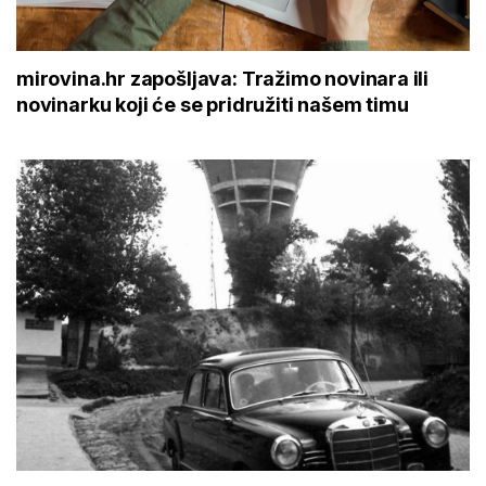
mirovina.hr zapošljava: Tražimo novinara ili
novinarku koji će se pridružiti našem timu